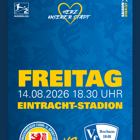
wieder preschten die Braunschweiger nach vorne,
verpassten aber den entscheidenden Pass oder die
entscheidende Aktion vor dem Tor. Die Franken igelten
sich mit fortlaufender Spielzeit fast hinten ein und traten
nur noch gelegentlich offensiv in Erscheinung. Trotz des
hohen Drucks blieben die Großchancen auf Seiten der
Löwen zunächst aus. Erst Maurice Multhaup sorgte nach
einem gut vorgetragenen Angriff für einen Raunen auf
den Rängen, als seine Direktabnahme nur knapp das Tor
verfehlte (75‘). Die Eintracht blieb dran, schaffte es aber
einfach nicht, sich für den Aufwand zu belohnen.
So steht am Ende eine 0:1-Niederlage gegen die Fürther
auf der Anzeigetafel. Schade, da wäre durchaus mehr
drin gewesen. In der kommenden Woche reisen die
Blau-Gelben dann zum SV Wehen Wiesbaden (Freitag, 8.
Dezember, 18.30 Uhr).
Das Spiel im Stenogramm: