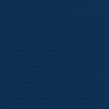
Minuten später war der Bosnier zur Stelle, als er
entschieden gegen Julian Green klärte (14‘). Die
Eintracht nutzte derweil hauptsächlich
Kontermöglichkeiten für schnelle Gegenstöße. Nach
einem Fehler im Spielaufbau der Fürther schickte Hasan
Kuruçay Johan Gómez mit einem schnellen Pass auf die
Reise. Der US-Amerikaner lief allein auf Keeper Jonas
Urbig zu, scheiterte mit seinem Versuch aber am
Schlussmann des Kleeblatts (18‘). Greuther Fürth hatte
zwar weiter die Feldüberlegenheit, doch die Blau-Gelben
suchten das Heil in den schnellen Angriffen bei grün-
weißem Ballverlust. Nach einer halben Stunde herrschte
dann große Aufregung im weiten Rund des EINTRACHT-
STADIONs. Armindo Sieb wurde im Braunschweiger
Strafraum von Bicakcic gefoult. Schiedsrichter Daniel
Schlager zeigte auf den Punkt, sah sich den Zweikampf
aber nicht nochmal im eigenen Videostudium an. Den
fälligen Elfmeter verwandelte Fürths Julian Green gegen
Ron-Thorben Hoffmann (31‘). Daniel Scherning probierte
nach dem Treffer wieder neue Impulse zu setzen, für
Thórir Helgason kam Maurice Multhaup in die Partie