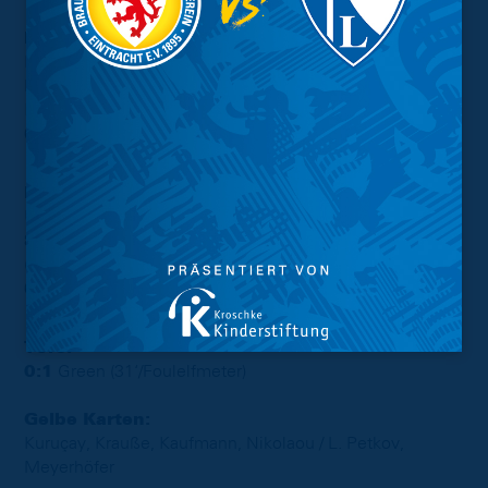
Eintracht
Hoffmann – Ivanov, Bicakcic, Rittmüller (Krüger, 81‘),
Donkor, Helgason (Multhaup, 40‘), Sané (Nikolaou, 46‘),
Kuruçay (Caliskaner, 81‘), Kaufmann, Krauße (C) (Endo,
66‘), Gómez.
Fürth
Urbig – Asta, Michalski, Haddadi, Hrgota (C) (Srbeny,
85‘), Meyerhöfer (Calhanoglu, 78‘), Lemperle
(Kiomourtzoglou, 85‘), Wagner, Jung, Sieb (L. Petkov,
68‘), Green (Consbruch, 68‘).
Tore:
0:1
Green (31‘/Foulelfmeter)
Gelbe Karten:
Kuruçay, Krauße, Kaufmann, Nikolaou / L. Petkov,
Meyerhöfer