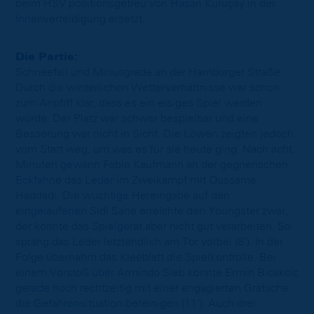
beim HSV positionsgetreu von Hasan Kuruçay in der
Innenverteidigung ersetzt.
Die Partie:
Schneefall und Minusgrade an der Hamburger Straße.
Durch die winterlichen Wetterverhältnisse war schon
zum Anpfiff klar, dass es ein eisiges Spiel werden
würde. Der Platz war schwer bespielbar und eine
Besserung war nicht in Sicht. Die Löwen zeigten jedoch
vom Start weg, um was es für sie heute ging. Nach acht
Minuten gewann Fabio Kaufmann an der gegnerischen
Eckfahne das Leder im Zweikampf mit Oussama
Haddadi. Die wuchtige Hereingabe auf den
eingelaufenen Sidi Sané erreichte den Youngster zwar,
der konnte das Spielgerät aber nicht gut verarbeiten. So
sprang das Leder letztendlich am Tor vorbei (8‘). In der
Folge übernahm das Kleeblatt die Spielkontrolle. Bei
einem Vorstoß über Armindo Sieb konnte Ermin Bicakcic
gerade noch rechtzeitig mit einer engagierten Grätsche
die Gefahrensituation bereinigen (11‘). Auch drei