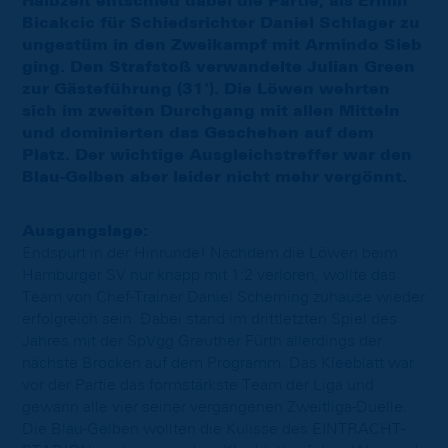
Halbzeit entschied dabei die Partie, als Ermin
Bicakcic für Schiedsrichter Daniel Schlager zu
ungestüm in den Zweikampf mit Armindo Sieb
ging. Den Strafstoß verwandelte Julian Green
zur Gästeführung (31'). Die Löwen wehrten
sich im zweiten Durchgang mit allen Mitteln
und dominierten das Geschehen auf dem
Platz. Der wichtige Ausgleichstreffer war den
Blau-Gelben aber leider nicht mehr vergönnt.
Ausgangslage:
Endspurt in der Hinrunde! Nachdem die Löwen beim
Hamburger SV nur knapp mit 1:2 verloren, wollte das
Team von Chef-Trainer Daniel Scherning zuhause wieder
erfolgreich sein. Dabei stand im drittletzten Spiel des
Jahres mit der SpVgg Greuther Fürth allerdings der
nächste Brocken auf dem Programm. Das Kleeblatt war
vor der Partie das formstärkste Team der Liga und
gewann alle vier seiner vergangenen Zweitliga-Duelle.
Die Blau-Gelben wollten die Kulisse des EINTRACHT-