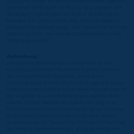
STADIONs nutzen, um dem Kleeblatt auf dem Weg nach
oben einen Strich durch die Rechnung zu machen und
die längste Ungeschlagen-Serie der 2. Bundesliga zu
beenden. Der Coach erklärte aber, dass man dabei vor
allem auf sich schauen muss: „Wir müssen viel für unser
eigenes Spiel tun, das wird der Schlüssel sein, um die
Partie zu gewinnen.“
Aufstellung:
Während die Gäste mit Marco Meyerhöfer für den
kurzfristig ausfallenden Maximilian Dietz nur einmal in
der Anfangsformation tauschten, stellte Daniel
Scherning gleich dreimal um. Florian Krüger und Jannis
Nikolaou sollten zunächst auf der Bank Platz nehmen, für
den Angreifer und den Mittelfeldmann starteten Robin
Krauße und Sidi Sané bei den Löwen von Beginn an.
Krauße übernahm derweil auch die Binde von Nikolaou
für das Spiel. Zudem fiel Saulo Decarli nach seinem
Zusammenprall mit Torhüter Ron-Thorben Hoffmann bei
der Partie in Hamburg noch aus, er wurde wie bereits