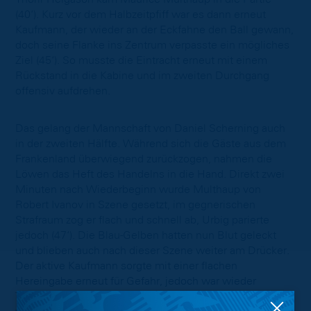
(40‘). Kurz vor dem Halbzeitpfiff war es dann erneut
Kaufmann, der wieder an der Eckfahne den Ball gewann,
doch seine Flanke ins Zentrum verpasste ein mögliches
Ziel (45‘). So musste die Eintracht erneut mit einem
Rückstand in die Kabine und im zweiten Durchgang
offensiv aufdrehen.
Das gelang der Mannschaft von Daniel Scherning auch
in der zweiten Hälfte. Während sich die Gäste aus dem
Frankenland überwiegend zurückzogen, nahmen die
Löwen das Heft des Handelns in die Hand. Direkt zwei
Minuten nach Wiederbeginn wurde Multhaup von
Robert Ivanov in Szene gesetzt, im gegnerischen
Strafraum zog er flach und schnell ab, Urbig parierte
jedoch (47‘). Die Blau-Gelben hatten nun Blut geleckt
und blieben auch nach dieser Szene weiter am Drücker.
Der aktive Kaufmann sorgte mit einer flachen
Hereingabe erneut für Gefahr, jedoch war wieder
Torhüter Urbig zur Stelle und klärte zur Ecke (52‘). Immer