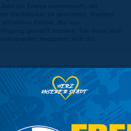
ahr als Erstes ausverkauft, als
gen Tischkicker zu gewinnen. Darüber
attraktive Preise, die von
fügung gestellt wurden. Für diese und
Sachspenden bedanken sich die
fgriller Michael Ansorge etwa 600 Würste zu.
rites und 25 Liter Suppe für den guten
senen im herbstlichen Sonnenschein in
beim Kinderschminken oder Ponyreiten auf ihre
 Ihorst aus dem Profikader der Eintracht
fügung. Beide zeigten sich beeindruckt vom
usen, die in den vergangenen Jahren bereits
es Klinikums Braunschweig sammeln konnten.