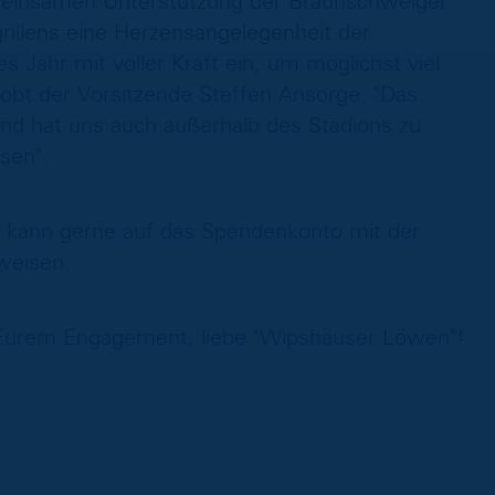
emeinsamen Unterstützung der Braunschweiger
rillens eine Herzensangelegenheit der
s Jahr mit voller Kraft ein, um möglichst viel
obt der Vorsitzende Steffen Ansorge. "Das
nd hat uns auch außerhalb des Stadions zu
ssen".
 kann gerne auf das Spendenkonto mit der
weisen.
or Eurem Engagement, liebe "Wipshäuser Löwen"!