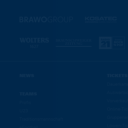
NEWS
TICKETS
Dauerkart
Auswärtsd
TEAMS
Vorverkau
Profis
Online-Ti
U23
Gruppena
Traditionsmannschaft
Löwen-Tic
eFootball