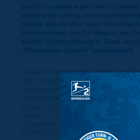
große Tombola waren wie in jedem J
Hauptpreis gab es einen hochwerti
hinaus gab es aber noch 250 andere 
Unternehmen aus der Region zur Ver
andere Unterstützung in Form von 
"Wipshäuser Löwen" ausdrücklich.
Insgesamt bereitete das Grillteam um Che
Dazu wurden etwa 80 Kilogramm Pommes F
Zweck verkauft. Während sich die Erwach
Gespräche vertieften, kamen die Kleinen 
Kosten. Eintracht Maskottchen Leo und Luc
standen für Fotos und Autogramme zur Ver
Engagement der Eintracht Fans aus Wipsha
46.500 Euro für die Kinderkrebsstation d