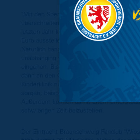
"Mit den Spenden aus diesem Jahr werden 
überschreiten", zeigte sich der Fanclub Vo
letzten Jahr konnte Kassenwart Florian F
Euro ausstellen und der Verlauf der Verans
Natürlich hängt die Höhe des Gesamtergeb
unabhänging vom Spendengrillen auf dem
eingehen. Bis Ende des Jahres wird weit
dann an den Chefarzt der Kinderklinik Prof
Kinderklinik nutzt die Gelder, um für ein w
sorgen, beispielsweise für Bücher, Filme 
Außerdem können damit Eltern unterstützt
schwierigen Zeit beizustehen.
Der Eintracht Braunschweig Fanclub "Wi