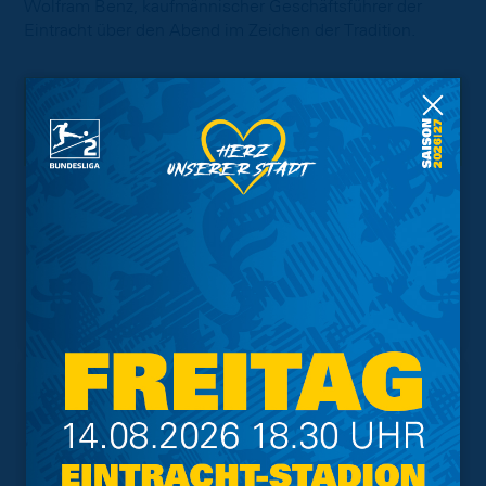
Wolfram Benz, kaufmännischer Geschäftsführer der
Eintracht über den Abend im Zeichen der Tradition.
Interessant.
Meistgesuchte Themen
Trainingsplan
Vorverkauf
Geschützter Raum
Kader
Tabelle