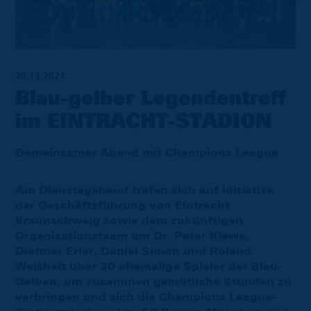
28.11.2024
Blau-gelber Legendentreff
im EINTRACHT-STADION
Gemeinsamer Abend mit Champions League
Am Dienstagabend trafen sich auf Initiative
der Geschäftsführung von Eintracht
Braunschweig sowie dem zukünftigen
Organisationsteam um Dr. Peter Klewe,
Dietmar Erler, Daniel Simon und Roland
Weisheit über 30 ehemalige Spieler der Blau-
Gelben, um zusammen gemütliche Stunden zu
verbringen und sich die Champions League-