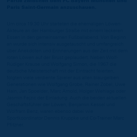
Partie zwischen dem FC Bayern München und
Paris Saint-Germain anzuschauen.
Um circa 19.30 Uhr starteten die ehemaligen Löwen-
Akteure an der Hamburger Straße mit einem leckeren
Essen in den gemeinsamen Fußballabend. Von Beginn
an wurde sich intensiv ausgetauscht und umfangreich
über Anekdoten und Erinnerungen aus der Zeit mit dem
roten Löwen auf der Brust geplaudert. Neben Wolf-
Rüdiger Krause und Wolfgang Simon, die 1967 die
deutsche Meisterschaft mit der Eintracht feierten,
folgten viele verdiente Spieler aus allen blau-gelben
Generationen wie Wolfgang Grobe, Rainer Zobel, Uwe
Hain, Jan Spoelder, Marc Arnold, Holger Wehlage oder
Jasmin Fejzic der Einladung. Auch die beiden aktuellen
Geschäftsführer der Löwen, Benjamin Kessel und
Wolfram Benz, waren ebenso dabei wie
Sportkoordinator Dennis Kruppke und Co-Trainer Marc
Pfitzner.