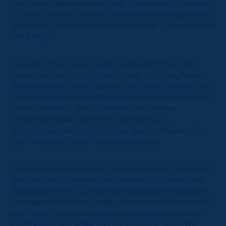
Traditionspfleger und auch Jörg Schreiner als Sportwart
zur Wahl. Alle vier wurden von der Versammlung mit der
Majorität in ihren neuen Ämtern bestätigt. Wir wünschen
viel Erfolg!
Zum Abschluss dieses langen Wahlabends wurden
zudem Manfred Böhm, Gerald Gaus, Wolfgang Krake,
Gerhard Mädge, Adolf Sülflow und Jochen Schrader von
den stimmberechtigten Mitgliedern in den Ehrenrat des
Vereins erhoben. Heinz Emmrich und Thomas
Kühnemann traten derweil für die Rolle als
Rechnungsprüfer an und wurden gleichermaßen mit
einer Mehrheit für die Funktion bekräftigt.
Damit war der Abend aber noch nicht vorbei. Nachdem
der Verein als Erbe eines verstorbenen Mitglieds eine
Eigentumswohnung in der Braunschweiger Weststadt
übertragen bekommen hatte, stimmten die Mitglieder für
den Verkauf des Grundstücks und unterstützten auch
mehrheitlich den Antrag der Fanabteilung, dass das