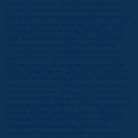
So erging es dann auch den übrigen Kandidaten im
Präsidium. Uwe Fritsch als Erster Vizepräsident und
Bettina Heinicke als Vizepräsidentin Abteilungen durften
sich ebenfalls über eine Wiederwahl in ihr Amt freuen.
Neu begrüßen darf der Verein des Weiteren Dr. Thies
Vogel als Vizepräsident Finanzen. Der selbstständige
Rechtsanwalt war bereits 2022 für den Posten des
ersten Vizepräsidenten angetreten und hatte damals
gegen Uwe Fritsch mit einer Stimme das Nachsehen.
Nun übernimmt der 50-Jährige die Amtsgeschäfte von
Cech für die nächsten drei Jahre. „Ich freue mich auf den
Austausch mit den Gremien und darauf, die finanziellen
Parameter abzustecken. Dabei möchte ich die Arbeit von
Rainer Cech fortführen, dass es genauso solide und
fundiert weitergeht.“ Ebenso ist der Ex-Löwen-Profi und
ehemalige Kapitän Ken Reichel nun Teil des Präsidiums.
Nachdem Benjamin Kessel vor kurzem im sportlichen
Bereich der KGaA die Leitung übernahm, entschloss
sich der Sportdirektor der Löwen sein Amt als
Vizepräsident Fußball niederzulegen und nicht erneut