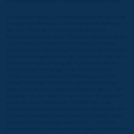
Entlastung der aktuellen Präsidiumsmitglieder endete.
Als nächstes trat der Aufsichtsratsvorsitzende Jens-Uwe
Freitag an das Rednerpult und berichtete im Rahmen
des TOP 10 aus dem Aufsichtsrat der Eintracht
Braunschweig GmbH & Co. KGaA. Der 59-Jährige zeigte
sich zufrieden und zuversichtlich ob der sportlichen
Entwicklung bei der Zweitliga-Mannschaft der Fußballer
in den zurückliegenden Wochen, äußerte sich aber auch
selbstkritisch zum Umgang des Aufsichtsrats mit der
Personalie des ehemaligen Chef-Trainers Michael
Schiele und begründete die Entscheidung auch mit
seinem Nachfolger Jens Härtel und Geschäftsführer
Sport, Peter Vollmann, getrennte Wege zu gehen. „Wir
bedanken uns bei Peter Vollmann für sein Engagement,
sowie die dauerhafte Klarheit und Offenheit in der
Zusammenarbeit mit Benjamin Kessel. Die Zeit war reif
für einen Neuanfang und es scheint aus heutiger Sicht
ein gutes Unterfangen gewesen zu sein.“ Auch die
ehrenamtliche und vertrauensvolle Arbeit im Aufsichtsrat