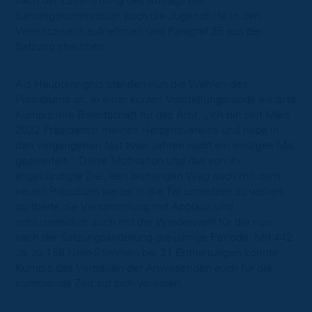
nach der Zustimmung des Antrags der
Satzungskommission auch die Jugendhilfe in den
Vereinszweck aufnehmen und Paragraf 25 aus der
Satzung streichen.
Als Hauptereignis standen nun die Wahlen des
Präsidiums an. In einer kurzen Vorstellungsrunde erklärte
Kumpis ihre Bereitschaft für das Amt. „Ich bin seit März
2022 Präsidentin meines Herzensvereins und habe in
den vergangenen fast zwei Jahren nicht ein einziges Mal
gezweifelt.“ Diese Motivation und das von ihr
angekündigte Ziel, den bisherigen Weg auch mit dem
neuen Präsidium weiter in die Tat umsetzen zu wollen,
quittierte die Versammlung mit Applaus und
schlussendlich auch mit der Wiederwahl für die nun
nach der Satzungsänderung dreijährige Periode. Mit 442
Ja- zu 158 Nein-Stimmen bei 21 Enthaltungen konnte
Kumpis das Vertrauen der Anwesenden auch für die
kommende Zeit auf sich vereinen.