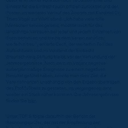
bevor er in seiner Funktion nach 16 Jahren Eifer und
Einsatz für die Eintracht auch offiziell zurücktrat und der
Posten im weiteren Verlauf des Abends mit Kandidat Dr.
Thies Vogel zur Wahl stand. „Ich habe viele tolle
Menschen kennengelernt, möchte mich für das
langjährige Vertrauen bei jeder und jedem Einzelnen von
Euch bedanken und bleibe dem Verein natürlich
weiterhin treu“, erklärte Cech, der weiterhin Teil des
Aufsichtsrats und im Vorstand der Eintracht
Braunschweig Stiftung bleibt, vor der Verkündung der
Jahresergebnisse. Nach dem im Vorjahr negative
außerplanmäßige Ereignisse zu einem negativen
Resultat geführt haben, konnte man dem Ziel, die
Vereinsfinanzen unabhängig von den Ergebnisbeiträgen
des Profifußballs zu gestalten, im vergangenen Jahr
wieder ein Stück näher kommen. Die Jahresergebnisse
finden Sie
hier
.
Unter TOP 9 folgte daraufhin der Bericht der
Rechnungsprüfer, der mit der Empfehlung der