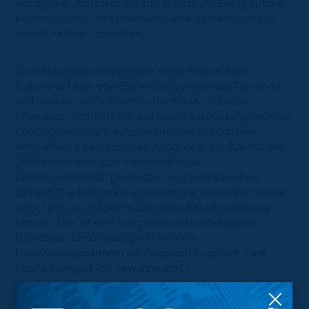
würdigte er, trotzdem erklärte er auch im Bezug auf die
Kommunikation des Gremiums eine Verbesserung in
Angriff nehmen zu wollen.
Zum Abschluss warf er noch einen Blick auf die
finanzielle Lage, ehe Rainer Cech erneut zur Tat schritt
und die finanzielle Situation der KGaA im Detail
offenlegte. So freute ihn das positive Jahresergebnis der
Kapitalgesellschaft, aufgrund dessen er auch den
Mitgliedern einen positiven Ausblick in die Zukunft gab.
„Wir haben eine gute Flexibilität in der
Kapitalgesellschaft geschaffen und gute Weichen
gestellt. Die Methoden und Instrumente wurden weiter
verschärft, um mögliche Szenarien besser planen zu
können. Das ist eine komplexe und unabdingbare
Grundlage, um überzeugend mit den
Finanzierungspartnern ins Gespräch zu gehen. Eine
Lizensierung ist voll gewährleistet.“
Nach einer zwanzigminütigen Pause widmete sich die