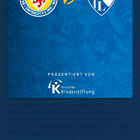
Angereiht an die zahlreichen Abstimmungen
präsentierte Uwe Fritsch die Ausarbeitung der
Satzungskommissionen, die als Anträge unter TOP 14
vorgestellt und zum Beschluss durch die MV zur Wahl
gestellt wurden. Ein wichtiger Punkt war dabei die
Verlängerung der Amtszeit des Präsidiums und der
Funktionsvorstände auf drei Jahre. Dies war bei einer
Mitgliederbefragung zu einem früheren Zeitpunkt von
mehr als Zweidritteln der Teilnehmenden befürwortet
worden. Diese nötige Mehrheit erreichte der Antrag
auch mit 430 Ja-Stimmen und wurde somit
angenommen. Auch dem zweiten Antrag zur
Mindestmitgliedschaft für Kandidaten bei der Wahl des
Präsidiums von sechs Monaten wurde von den
stimmberechtigten Mitgliedern zugestimmt. Als dritter
Antrag folgte die Einführung der Möglichkeit
Präsidiumsmitglieder vor dem Ende der Amtszeit
abwählen zu können, diese Option existierte bisher
nicht. Der Antrag wurde genauso angenommen, wie der
Satzungsantrag zur Weisung an das Präsidium und der
Möglichkeit zur Abberufung von