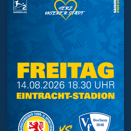
Versammlung der Aussprache zu den Berichten des
Präsidiums und der Kapitalgesellschaft, ehe die
Entlastung des Präsidiums vom 1. Juli 2022 bis 30. Juni
2023 in den Fokus der Mitglieder rückte. Dazu gehörten
in diesem Fall nur die fünf aktuellen Mitglieder des
Gremiums, die seit der Außerordentlichen
Mitgliederversammlung im März 2022 im Amt waren.
Das gesamte aktuelle Präsidium wurde vollständig
entlastet.
Der Tagesordnungspunkt 13 beinhaltete dann auch die
Entlastung des Aufsichtsrats durch die ordentliche
Mitgliederversammlung. Neben den aktuellen
Amtsinhabern zählte auch Uwe Fritsch dazu, der sein
Amt Ende 2022 aufgab und als Stellvertreter gewählt
wurde. Für ihn nahm Hartmut Rickel auf der damaligen
ordentlichen MV seinen Platz ein. Auch dieses Gremium
wurde komplett entlastet.