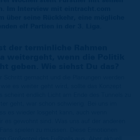
drei Wochen steht Fürstner mit seinen
. Im Interview mit eintracht.com
em über seine Rückkehr, eine mögliche
den elf Partien in der 3. Liga.
ist der terminliche Rahmen
ga weitergeht, wenn die Politik
ht geben. Wie siehst Du das?
rer Schritt gemacht und die Planungen werden
wie es weiter geht wird, sollte das Konzept
s scheint endlich Licht am Ende des Tunnels zu
ter geht, war schon schwierig. Bei uns im
ass es wieder losgeht kann, auch wenn
 wir es gewohnt sind. Was uns auf der anderen
e Fans spielen zu müssen. Diese Emotionen
 Großenteil des Fußballs aus. Aber aktuell