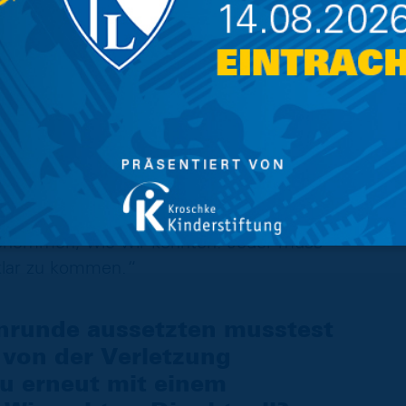
n. Wie schwierig ist es, sich
?
sagt, wir sind Profis und müssen sofort
. Aber man muss die Situation schon anders
nach der Sommerpause. Ich finde es nicht
 braucht, um wieder rein zu finden. DIe
 hat erhebliche Auswirkungen auf unser
rschätzen. Ich glaube, da kann ich für die
viel Enthusiasmus und Zuversicht trainiert
ngenommen, wie wir konnten. Jeder muss
klar zu kommen.“
nrunde aussetzten musstest
 von der Verletzung
u erneut mit einem