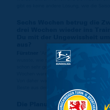
gibt es keine andere Lösung, wie die Sais
Sechs Wochen betrug die Zw
drei Wochen wieder ins Train
Du mit der Ungewissheit um
aus?
Fürstner
"Am Anfang war das Thema den g
wusste, wie sehr es einen persönlich und 
schon sehr geschärft. Mit der Zeit kehrte 
Wochen waren schon sehr speziell. Sowas h
Von daher war das für jeden schon eine bes
Beste aus dem Ganzen zu machen.“
Die Planungen werden immer