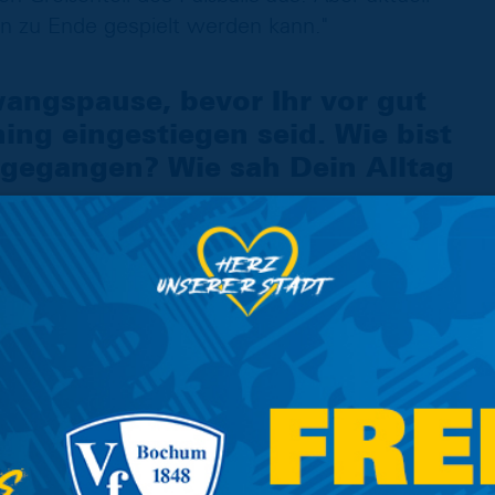
on zu Ende gespielt werden kann."
angspause, bevor Ihr vor gut
ing eingestiegen seid. Wie bist
gegangen? Wie sah Dein Alltag
anzen Tag über sehr aktuell, weil man nicht
die Familie betreffen wird. Da waren die Sinne
dann ein Stück weit Alltag ein. Diese sechs
abe ich in meiner Karriere noch nie erlebt.
ondere Situation. Jeder probiert natürlich, das
 konkreter, dennoch gibt es