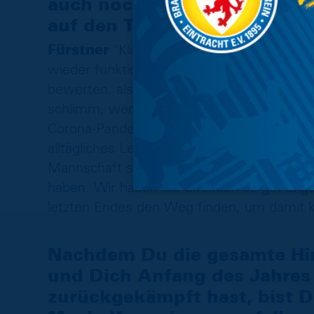
auch noch einige Fragezeiche
auf den Tag X vorzubereiten
Fürstner
"Klar, es wird uns immer nachge
wieder funktionieren, wenn es weitergeht
bewerten, als nach einer Verletzung oder 
schlimm, wenn der eine oder andere länger
Corona-Pandemie beschäftigt uns alle und
alltägliches Leben, das darf man nicht unte
Mannschaft sprechen, dass wir wieder mit 
haben. Wir haben die Situation so gut a
letzten Endes den Weg finden, um damit 
Nachdem Du die gesamte Hi
und Dich Anfang des Jahres
zurückgekämpft hast, bist D