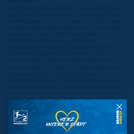
Seit dem vergangenen Spieltag ist die Spielvereinigung
aus Fürth der Tabellenletzte der 2. Bundesliga. Die 0:2-
Niederlage gegen beim vorherigen Schlusslicht Dynamo
Dresden ließ das Kleeblatt abrutschen. Die Stimmung
war nach der Partie im Rudolf-Harbig-Stadion
dementsprechend nicht nur aufgrund der
Witterungsverhältnisse eisig. “Ich bin sehr wütend, ich
muss etwas aufpassen in der Wortwahl”, ließ
Cheftrainer Heiko Vogel die Pressevertreter beim
Interview wissen, “Wir haben nicht das bewegt, was
man bewegen muss, um einen Rückstand
auszugleichen. Das war in den ersten Spielen anders
und das dulde ich nicht.” Der 50-jährige Fußballlehrer
ließ für die Vorbereitung auf das Duell mit der Eintracht
am kommenden Samstag eine Sache klarstellen: “Wir
werden die Zügel anziehen, es wird ein anderer Wind
wehen, als es bisher der Fall war. Ich glaube, dass das
notwendig ist.” Seit September des vergangenen Jahres
steht bei den Franken nur ein Sieg zur Buche. Ein 1:0-
Heimerfolg gegen Preußen Münster aus dem November