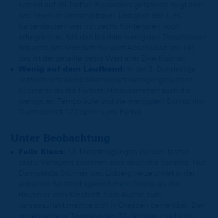
kommt auf 26 Treffer. Besonders gefährlich zeigt sich
das Team im Umschaltspiel: Lediglich der 1. FC
Kaiserslautern war mit sechs Kontertoren noch
erfolgreicher. Mit den bis dato wenigsten Torschüssen
brauchte das Kleeblatt nur acht Abschlüsse pro Tor,
das ist der geteilte beste Wert aller Zweitligisten.
Wenig auf dem Laufband:
In der 2. Bundesliga
verzeichnete keine Mannschaft weniger gelaufene
Kilometer als die Fürther. Hinzu kommen auch die
wenigsten Tempoläufe und die wenigsten Sprints (im
Durchschnitt 127 Sprints pro Partie).
Unter Beobachtung
Felix Klaus:
13 Torbeteiligungen (sieben Treffer,
sechs Vorlagen) sprechen eine deutliche Sprache. Nur
Darmstadts Stürmer Isac Lidberg verzeichnet in der
aktuellen Spielzeit ligaweit mehr Scorer als der
Routinier vom Kleeblatt. Sein Ausfall zum
Jahresauftakt machte sich in Dresden bemerkbar. Der
ungebrochene Tordrang des 33-Jährigen macht ihn