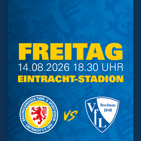
markiert das bislang letzte Erfolgserlebnis. Die Fürther
wechselten im Dezember dann den Hauptübungsleiter,
für den aus dem Amt ausgeschiedenen Thomas Kleine
übernahm Vogel. Doch der Coach, der einst 2012 mit
dem FC Basel Schweizer Meister wurde, wartet seit
seiner Übernahme auf einen Sieg. Der im Winter
verpflichtete Doni Arifi aus der ersten finnischen Liga
und der frisch vom FC Augsburg geliehene Aiman
Dardari nahmen gegen Dresden noch auf der Bank Platz.
Gegen die Eintracht soll nun auch mit den beiden neuen
Kräften der Turnaround erfolgen und bestenfalls Dynamo
wieder auf Tabellenplatz 18 verdrängt werden.
Letzte Begegnung
Das Hinspiel am 2. Spieltag der laufenden Saison bot
aus Sicht der Löwen alles, was ein packendes Duell
ausmacht. Nach einer emotionalen Verabschiedung von
Ex-Kapitän Jannis Nikolaou vor dem Spiel, entwickelte
sich von Beginn an eine intensive Partie, in der beide