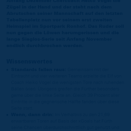
Anfang Dezember Chefcoach Heiko Vogel die
Zügel in der Hand und der steht nach dem
Abrutschen seiner Mannschaft auf den letzten
Tabellenplatz nun vor seinem erst zweiten
Heimspiel im Sportpark Ronhof. Das Ruder soll
nun gegen die Löwen herumgerissen und die
lange Sieglos-Serie seit Anfang November
endlich durchbrochen werden.
Wissenswertes
Standards fallen raus:
Gemeinsam mit der
Eintracht und vier weiteren Teams erzielte die Elf von
Coach Heiko Vogel die wenigsten Tore nach ruhenden
Bällen (vier). Übrigens greifen die Fürther besonders
gerne über die linke Seite an. Gleich 39 Prozent aller
Eintritte in die gegnerische Hälfte fanden über diese
Seite statt.
Wenn, dann drin:
Im Verhältnis zu den 21,69
erwartbaren Toren auf Basis der xGoals hat Fürth
seine Chancen überdurchschnittlich gut genutzt und