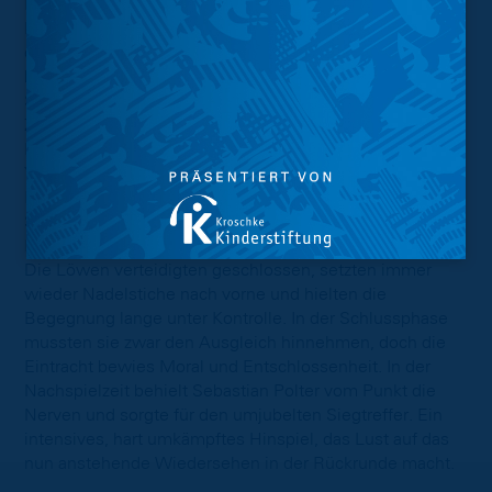
Mannschaften mit hoher Einsatzbereitschaft agierten.
Der frühe Rückstand Mitte der ersten Halbzeit brachte
die Eintracht dabei nicht aus dem Tritt. Die Blau-Gelben
blieben mutig, übernahmen zunehmend die
Spielkontrolle und belohnten sich noch vor der Pause.
Zunächst traf Lukas Frenkert nach einer starken
Hereingabe zum verdienten Ausgleich, ehe Erencan
Yardimci nur wenige Minuten später eine sehenswerte
Kombination zur Führung vollendete. Auch nach dem
Seitenwechsel zeigte die Mannschaft von Heiner
Backhaus eine konzentrierte und disziplinierte Leistung.
Die Löwen verteidigten geschlossen, setzten immer
wieder Nadelstiche nach vorne und hielten die
Begegnung lange unter Kontrolle. In der Schlussphase
mussten sie zwar den Ausgleich hinnehmen, doch die
Eintracht bewies Moral und Entschlossenheit. In der
Nachspielzeit behielt Sebastian Polter vom Punkt die
Nerven und sorgte für den umjubelten Siegtreffer. Ein
intensives, hart umkämpftes Hinspiel, das Lust auf das
nun anstehende Wiedersehen in der Rückrunde macht.