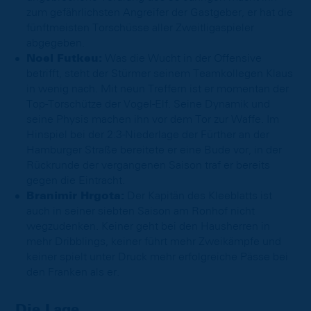
zum gefährlichsten Angreifer der Gastgeber, er hat die
fünftmeisten Torschüsse aller Zweitligaspieler
abgegeben.
Noel Futkeu:
Was die Wucht in der Offensive
betrifft, steht der Stürmer seinem Teamkollegen Klaus
in wenig nach. Mit neun Treffern ist er momentan der
Top-Torschütze der Vogel-Elf. Seine Dynamik und
seine Physis machen ihn vor dem Tor zur Waffe. Im
Hinspiel bei der 2:3-Niederlage der Fürther an der
Hamburger Straße bereitete er eine Bude vor, in der
Rückrunde der vergangenen Saison traf er bereits
gegen die Eintracht.
Branimir Hrgota:
Der Kapitän des Kleeblatts ist
auch in seiner siebten Saison am Ronhof nicht
wegzudenken. Keiner geht bei den Hausherren in
mehr Dribblings, keiner führt mehr Zweikämpfe und
keiner spielt unter Druck mehr erfolgreiche Pässe bei
den Franken als er.
Die Lage