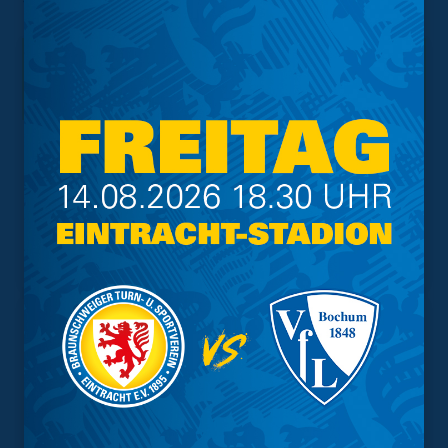
Interessant.
Meistgesuchte Themen
Trainingsplan
Vorverkauf
Geschützter Raum
Kader
Tabelle