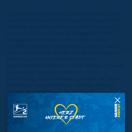
„Anhand der beiden Derbys in der vergangenen Saison
haben wir umfangreiche Erfahrungen im Umgang mit
kollektiven Einschränkungen gesammelt – dazu zählt
allen voran Teilausschlüsse im Gästebereich. Beim
vergangenen Heimderby in der laufenden Saison,
welches wir ohne Einschränkungen ausrichten durften,
haben beide Fanlager gezeigt, dass die ausgewogene
Mischung sicherheitsinfrastruktureller und
organisatorischer Maßnahmen in Kombination mit einem
zugewandten Fandialog funktioniert und die
Durchführung unter Vollauslastung möglich ist. Daher
erwarten wir, dass das Derby in Hannover unter den
gleichen Bedingungen wie das Hinspiel ausgetragen
werden wird. Neben dem Erhalt einer vielfältigen und
emotionalen Fankultur als Teil unserer blau-gelben
Identität hat der Schutz der Sicherheitsbedürfnisse von
Fußballfans für uns höchste Priorität. Dass das möglich
ist, hat die Partie in unserem EINTRACHT-STADION
gezeigt“, sagt Präsidentin Nicole Kumpis.