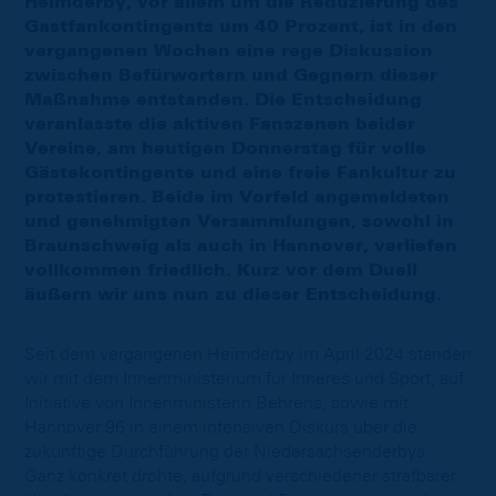
Heimderby, vor allem um die Reduzierung des
Gastfankontingents um 40 Prozent, ist in den
vergangenen Wochen eine rege Diskussion
zwischen Befürwortern und Gegnern dieser
Maßnahme entstanden. Die Entscheidung
veranlasste die aktiven Fanszenen beider
Vereine, am heutigen Donnerstag für volle
Gästekontingente und eine freie Fankultur zu
protestieren. Beide im Vorfeld angemeldeten
und genehmigten Versammlungen, sowohl in
Braunschweig als auch in Hannover, verliefen
vollkommen friedlich. Kurz vor dem Duell
äußern wir uns nun zu dieser Entscheidung.
Seit dem vergangenen Heimderby im April 2024 standen
wir mit dem Innenministerium für Inneres und Sport, auf
Initiative von Innenministerin Behrens, sowie mit
Hannover 96 in einem intensiven Diskurs über die
zukünftige Durchführung der Niedersachsenderbys.
Ganz konkret drohte, aufgrund verschiedener strafbarer