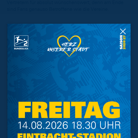
Vertretern für absolut wünschenswert, denn am Ende
sind Fans genauso Betroffene wie die Vereine.
Wir haben genau wahrgenommen, dass wir für unsere
Entscheidung Kritik einstecken mussten, erfuhren für
diese aber auch Zustimmung. Wir möchten betonen,
dass diese Regelung aus unserer Sicht lediglich für den
kommenden Sonntag für den Standort EINTRACHT-
STADION gelten kann. Jedes Niedersachsenderby steht
unter anderen Vorzeichen und jedes Stadion hat seine
eigenen infrastrukturellen Voraussetzungen. Aus diesen
Gründen bedarf es hierbei stets einer individuellen
Betrachtung. Außer Frage steht für uns zudem, dass wir
uns weiterhin dafür einsetzen werden, im Rahmen eines
ganzheitlichen Sicherheitskonzeptes den Gästeblock
zukünftig wieder vollauslasten zu dürfen.
Dennoch gehört es für uns auch zur abschließenden
Wahrheit, dass es in der jüngeren Vergangenheit teils
gravierende Verfehlungen bei Derbys gab, aufgrund