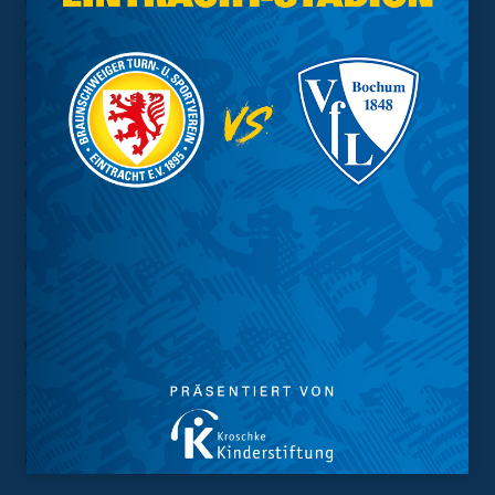
dessen wir uns überhaupt erst mit dem Thema
Sicherheit beim Niedersachsenderby auf politischer
Ebene beschäftigen mussten. Die Verursacher dieser
Ausschreitungen schaden dem Ruf beider Vereine und
insgesamt dem Bild des deutschen Fußballs in der
öffentlichen Wahrnehmung enorm. Sie müssen ihr
Verhalten reflektieren und auch von innen heraus
ändern, um das Engagement all derer zu schützen, die
sich für eine lebendige und friedliche Fankultur in
Deutschland einsetzen. Die heutigen Proteste haben
eindrucksvoll gezeigt, dass dies ohne Zweifel möglich
ist.
Wir möchten dieses Thema nun abschließen und uns
wieder vollkommen auf die Partie am Sonntag
fokussieren.
Foto:
Hendrik Meier