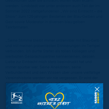
Geschichten über die Eintracht wollen eben erzählt
werden. Lindstedt war unter anderem auch Teil der im
Sommer 2022 stattgefundenen „Wir sind Eintracht – die
Show“ zum 125-jährigen Bestehen der Blau-Gelben und
Gast sowie Moderator in diversen blau-gelben
Talkformaten.
„Seine Stimme bleibt immer untrennbar mit Blau-Gelb
und mit meinen präsentesten Erinnerungen im Tempel
verbunden. Ich durfte Stefan als tollen Kollegen und
wertvollen Gesprächspartner kennenlernen, dessen
Liebe zur Eintracht mich stets beeindruckt hat und
immer spürbar war. Seine Anekdoten, seine
Verbundenheit und sein Wissen über unsere vielfältige
Vereinshistorie werden wir nie vergessen. Er wird der
gesamten Eintracht-Familie und mir persönlich sehr
fehlen“, sagt Nicole Kumpis, Präsidentin des BTSV
Eintracht von 1895 e.V.
„Mit Stefan verlieren wir einen Einträchtler durch und