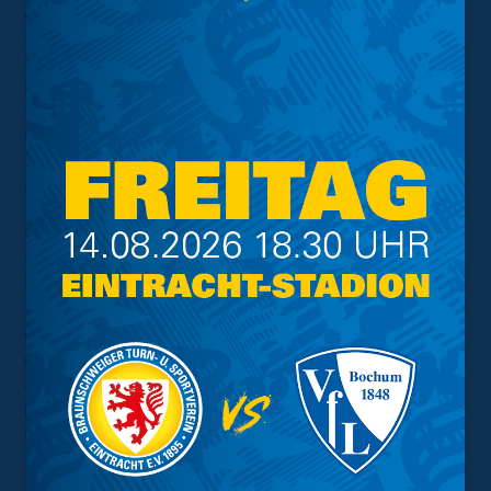
durch. Es fällt mir sehr schwer, mich an den Gedanken
zu gewöhnen, dass er nie mehr an unser
Stadionmikrofon zurückkehren wird“, so Wolfram Benz,
kaufmännischer Geschäftsführer der Löwen. „Er war die
Stimme der Eintracht und kannte so ziemlich die
gesamte Historie unseres tollen Vereins. Stefan war ein
toller Kollege, wunderbarer Mensch und hat die Eintracht
gelebt. Wir haben vor kurzem noch miteinander
telefoniert und uns gemeinsam auf den Moment seiner
Rückkehr gefreut. Stefan wird für immer einen Platz in
unserer Eintracht-Familie und in unseren Erinnerungen
haben", ergänzt Benz.
Wir verlieren mit Stefan Lindstedt einen langjährigen
Weggefährten und Freund, den wir schmerzlich
vermissen und ihm stets ein ehrendes Andenken
bewahren werden. Unsere Gedanken sind bei seiner
Familie und seinen Freunden.