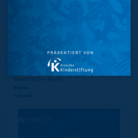
Lieber Stefan, du bleibst für immer einer von uns. Und
nun: Schwak die Pille bis nach Wolfenbüttel
meinetwegen.
Interessant.
Meistgesuchte Themen
Trainingsplan
Vorverkauf
Geschützter Raum
Kader
Tabelle