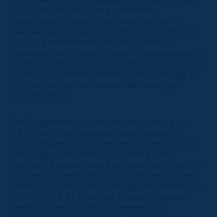
das Ding ab, Thiam hat das getan. Und Nadj, schwaak
die Pille von mir aus bis nach Wolfenbüttel
meinetwegen“, feuerte er die Löwen am Mikro an.
Sekunden danach war Schluss und der Aufstieg durch
den Last-Minute-Heimsieg perfekt. Es sollte der
Startschuss sein für seinen Weg als Stadionsprecher der
Löwen. Seit 2003 war er die Stimme der Eintracht und in
unzähligen Heimspielen im Einsatz, sein Debüt gab er
beim Saisonauftakt der Spielzeit 2003/2004 gegen
Dynamo Dresden.
Sein Engagement und seine tiefe Verbundenheit zur
blau-gelben Familie zeigte sich jedoch nicht nur an
Heimspieltagen in Zusammenarbeit mit dem Team der
Stadionregie, auch fernab der Pflichtspiele stand
Lindstedt seinem Herzensverein immer mit Rat und Tat
zur Seite. Als wandelndes Lexikon erfreuten sich viele
Löwen-Fans an den Stadionführungen mit Lindstedt, die
auch gerne mal weit über zwei Stunden in Anspruch
nehmen konnten. Unzählige Anekdoten und