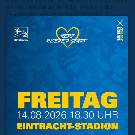
Räumlichkeiten im EINTRACHT-STADION in der Zukunft
denkbar, hierzu zählen sämtliche Innenräume des
Stadions, wie der Medienbereich und sämtliche
Funktionsräume der Lizenzspielermannschaft.
„Gemeinsam mit Prof. Dr. Schilling haben wir die größte
Feldstudie zur Innenraumluft in Klassenzimmern
durchgeführt. In 329 Räumen wurde die Innenraumluft
über sechs Monate durchgängig analysiert. Dabei sind
wichtige Erkenntnisse zur Innenraumqualität, zum
Lüftungsverhalten und zur Lüftungseffizienz
herausgekommen, die nun als wichtiges
Erfahrungswissen für weitere Räume genutzt werden
können. Kontrollierte Luftverhältnisse durch
raumindividuelles Lüften ist das effizienteste Mittel für
den Infektionsschutz in Innenräumen“, so Dean Ciric,
Geschäftsführer der fabmaker GmbH.
Schon bei den vergangenen Heimspielen war das
Feedback der Zuschauer positiv und hat zu einem hohen