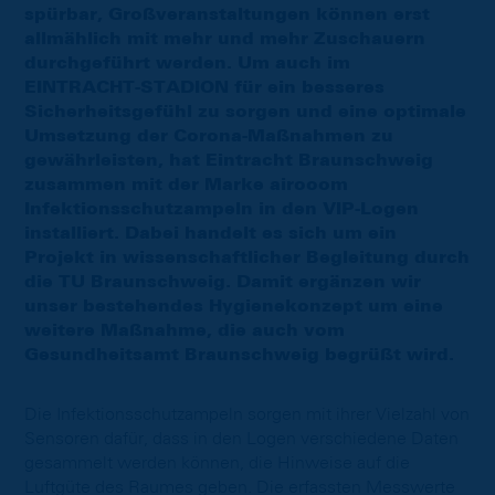
spürbar, Großveranstaltungen können erst
allmählich mit mehr und mehr Zuschauern
durchgeführt werden. Um auch im
EINTRACHT-STADION für ein besseres
Sicherheitsgefühl zu sorgen und eine optimale
Umsetzung der Corona-Maßnahmen zu
gewährleisten, hat Eintracht Braunschweig
zusammen mit der Marke airooom
Infektionsschutzampeln in den VIP-Logen
installiert. Dabei handelt es sich um ein
Projekt in wissenschaftlicher Begleitung durch
die TU Braunschweig. Damit ergänzen wir
unser bestehendes Hygienekonzept um eine
weitere Maßnahme, die auch vom
Gesundheitsamt Braunschweig begrüßt wird.
Die Infektionsschutzampeln sorgen mit ihrer Vielzahl von
Sensoren dafür, dass in den Logen verschiedene Daten
gesammelt werden können, die Hinweise auf die
Luftgüte des Raumes geben. Die erfassten Messwerte