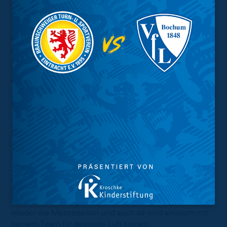
Sicherheitsgefühl während des Aufenthalts im
EINTRACHT-STADION beigetragen. Auch in Zukunft
wird airooom sich um die Installation, Kalibrierung und
Wartung kümmern und hat bereits Einweisungen für die
Nutzung durch die Servicekräfte vor Ort durchgeführt.
Zur fabmaker GmbH:
airooom ist eine Marke der fabmaker GmbH, die zwei
3D-Drucker für den Ausbildungsbereich entwickelt hat.
Im Frühjahr 2021 hat das Unternehmen seine patentierte
Lösung für den Infektionsschutz in Innenräumen auf den
Markt gebracht. Mit einem nachhaltigen Dienstleistungs-
Konzept und einer ausgefeilten Sensordatenanalyse
sorgt das Unternehmen für gesunde Luft in Büroräumen,
Jugendzentren, Kanzleien, im Einzelhandel und in
mittlerweile über 1.000 Klassenräumen. Seit einigen
Monaten wird airooom auch aktiv in Braunschweigs
Taxen (55555) eingesetzt. In diesem Jahr beginnt endlich
wieder die Messesaison und auch da wird airooom mit
seinem Team für gesunde Luft sorgen.