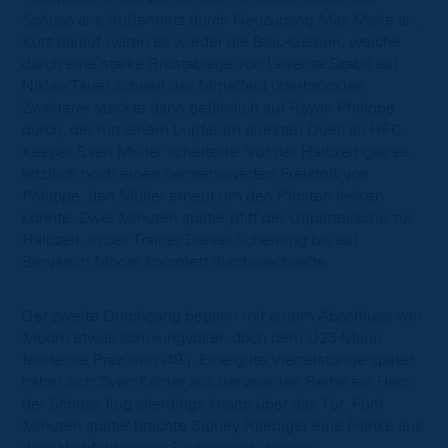
Schuss ans Außennetz durch Neuzugang Max Marie an.
Kurz darauf waren es wieder die Blau-Gelben, welche
durch eine starke Brustablage von Levente Szabó auf
Niklas Tauer schnell das Mittelfeld überbrückten.
Zweiterer steckte dann gefährlich auf Rayan Philippe
durch, der mit einem Lupfer im direkten Duell an HFC-
Keeper Sven Müller scheiterte. Vor der Halbzeit gab es
letztlich noch einen nennenswerten Freistoß von
Philippe, den Müller erneut um den Pfosten lenken
konnte. Zwei Minuten später pfiff der Unparteiische zur
Halbzeit, in der Trainer Daniel Scherning bis auf
Benjamin Mbom komplett durchwechselte.
Der zweite Durchgang begann mit einem Abschluss von
Mbom etwas schwungvoller, doch dem U23-Mann
fehlte die Präzision (49'). Eine gute Viertelstunde später
nahm sich Sven Köhler aus der zweiten Reihe ein Herz,
der Schuss flog allerdings knapp über das Tor. Fünf
Minuten später brachte Sidney Raebiger eine Flanke aus