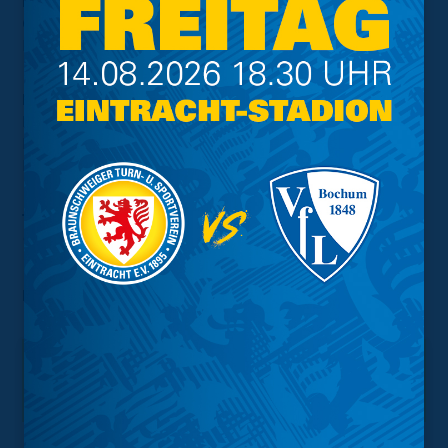
Eintracht in der 1. Halbzeit:
Casali – Kaufmann (C), Tauer, Philippe, Szabó, Marie,
Ehlers, Di Michele Sánchez, Suzuki, Borsum, Mbom
Eintracht in der 2. Halbzeit:
Duda – Nikolaou (C), Lucoqui, Sané, Tytarenko, Köhler,
Hüneburg (Ivanov, 68‘), Mbom (Amyn, 68‘), Queißer,
Raebiger, Krauße
Tore:
1:0
Sané (74‘)
Foto:
Susanne Hübner
Interessant.
Meistgesuchte Themen