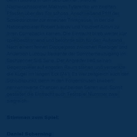
dem Halbfeld in den Sechzehner, welche
Nachwuchsspieler Maksym Tytarenko am zweiten
Pfosten über das Tor schoss. Anschließend Pfiff der
Schiedsrichter zur erneuten Trinkpause, in der die
Nationalspieler Robert Ivanov und Youssef Amyn zu
ihren Comebacks kamen. Die Eintracht blieb weiter klar
spielbestimmend und belohnte sich für den Aufwand.
Nach einem feinen Doppelpass zwischen Raebiger und
Anderson Lucoqui bediente der Sommerneuzugang im
Sechzehner Sidi Sane. Der Angreifer ließ seinen
Gegenspieler auf engsten Raum stehen und versenkte
die Kugel im langen Eck (74'). Es war zeitgleich auch der
Schlusspunkt, denn in den Folgeminuten blieben
nennenswerte Chancen auf beiden Seiten aus. Somit
gestaltet die Eintracht auch Testspiel Nummer zwei
siegreich.
Stimmen zum Spiel:
Daniel Scherning
: