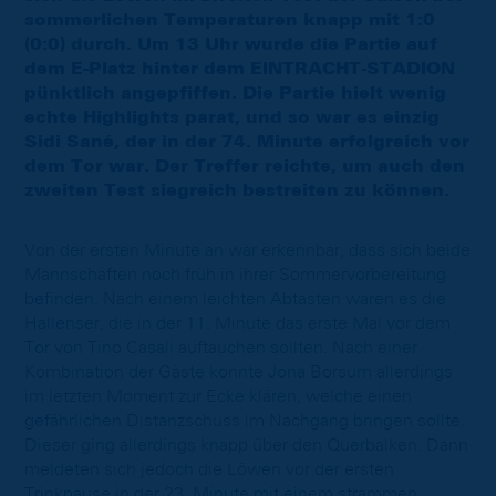
sommerlichen Temperaturen knapp mit 1:0
(0:0) durch. Um 13 Uhr wurde die Partie auf
dem E-Platz hinter dem EINTRACHT-STADION
pünktlich angepfiffen. Die Partie hielt wenig
echte Highlights parat, und so war es einzig
Sidi Sané, der in der 74. Minute erfolgreich vor
dem Tor war. Der Treffer reichte, um auch den
zweiten Test siegreich bestreiten zu können.
Von der ersten Minute an war erkennbar, dass sich beide
Mannschaften noch früh in ihrer Sommervorbereitung
befinden. Nach einem leichten Abtasten waren es die
Hallenser, die in der 11. Minute das erste Mal vor dem
Tor von Tino Casali auftauchen sollten. Nach einer
Kombination der Gäste konnte Jona Borsum allerdings
im letzten Moment zur Ecke klären, welche einen
gefährlichen Distanzschuss im Nachgang bringen sollte.
Dieser ging allerdings knapp über den Querbalken. Dann
meldeten sich jedoch die Löwen vor der ersten
Trinkpause in der 23. Minute mit einem strammen