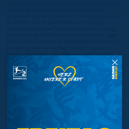
„Ich bin nicht hundertprozentig zufrieden. Wir haben es
nicht gut gemacht im Ballbesitz, zu sehr in Druck
reingespielt und kamen dann auch nicht gut aus diesen
Situationen raus. Insgesamt hatten wir zu wenig
Tiefgang, nur drei klare Torchancen sind mir zu wenig
gewesen heute. Wir hatten in den vergangenen Tagen
zehn Einheiten, es war eine kompakte erste Woche. Mir
war wichtig, dass wir die Tage mit einem positiven
Ergebnis abschließen, das haben wir geschafft. Nun
freuen wir uns auf das Trainingslager.“
Fabio Di Michele Sánchez:
„Wir müssen noch ruhiger im Ballbesitz werden und
auch im Spielaufbau, noch machen wir zu viele Fehler.
Ich komme aus der Gegend und kannte Braunschweig
daher schon. Ich wurde von der Mannschaft super
aufgenommen und habe mich direkt sehr wohl gefühlt.“
Das Spiel im Stenogramm