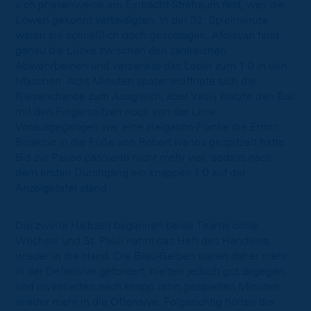
sich phasenweise am Eintracht-Strafraum fest, was die
Löwen gekonnt verteidigten. In der 32. Spielminute
waren sie schließlich doch geschlagen. Afolayan fand
genau die Lücke zwischen den zahlreichen
Abwehrbeinen und versenkte das Leder zum 1:0 in den
Maschen. Acht Minuten später eröffnete sich die
Riesenchance zum Ausgleich, aber Vasilj kratzte den Ball
mit den Fingerspitzen noch von der Linie.
Vorausgegangen war eine Helgason-Flanke die Ermin
Bicakcic in die Füße von Robert Ivanov gespitzelt hatte.
Bis zur Pause passierte nicht mehr viel, sodass nach
dem ersten Durchgang ein knappes 1:0 auf der
Anzeigetafel stand.
Die zweite Halbzeit begannen beide Teams ohne
Wechsel und St. Pauli nahm das Heft des Handelns
wieder in die Hand. Die Blau-Gelben waren daher mehr
in der Defensive gefordert, hielten jedoch gut dagegen
und investierten nach knapp zehn gespielten Minuten
wieder mehr in die Offensive. Folgerichtig holten die