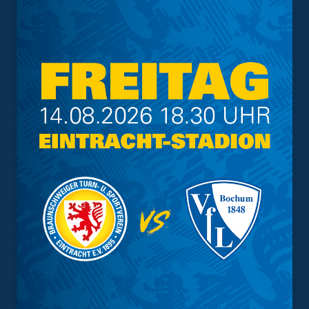
im deutschen Unterhaus. Herzlichen Glückwunsch,
Hampus! Allerdings brachte alles Anrennen nicht
Zählbares mehr ein und die Eintracht musste sich mit
einer knappen und unglücklichen 0:1-Niederlage
geschlagen geben.
Für die Löwen geht es am nächsten Samstag, dem 24.
Februar 2024 um 13 Uhr im EINTRACHT-STADION
gegen Hertha BSC.
Das Spiel im Stenogramm:
St. Pauli
Vasilj - Saliakas (Ritzka, 83‘), Mets, Wahl, Irvine, Smith,
Hartel (Boukhalfa, 90’), Eggestein (Metcalfe, 69‘),
Afolayan (Kemlein, 83‘), Treu, Saad
Eintracht
Casali - Ivanov (Ujah, 80‘), Bicakcic, Tauer (Finndell, 73‘),