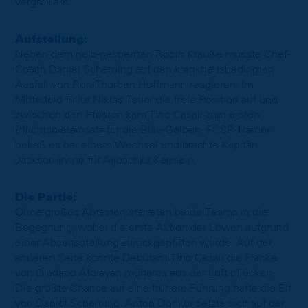
vergrößern.
Aufstellung:
Neben dem gelb-gesperrten Robin Krauße musste Chef-
Coach Daniel Scherning auf den krankheitsbedingten
Ausfall von Ron-Thorben Hoffmann reagieren. Im
Mittelfeld füllte Niklas Tauer die freie Position auf und
zwischen den Pfosten kam Tino Casali zum ersten
Pflichtspieleinsatz für die Blau-Gelben. FCSP-Trainer
beließ es bei einem Wechsel und brachte Kapitän
Jackson Irvine für Aljoschka Kemlein.
Die Partie:
Ohne großes Abtasten starteten beide Teams in die
Begegnung, wobei die erste Aktion der Löwen aufgrund
einer Abseitsstellung zurückgepfiffen wurde. Auf der
anderen Seite konnte Debütant Tino Casali die Flanke
von Oladapo Afolayan mühelos aus der Luft pflücken.
Die größte Chance auf eine frühere Führung hatte die Elf
von Daniel Scherning. Anton Donkor setzte sich auf der