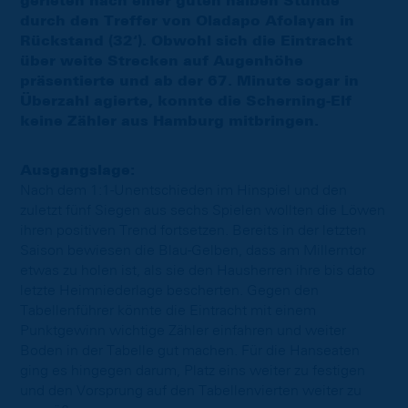
gerieten nach einer guten halben Stunde
durch den Treffer von Oladapo Afolayan in
Rückstand (32‘). Obwohl sich die Eintracht
über weite Strecken auf Augenhöhe
präsentierte und ab der 67. Minute sogar in
Überzahl agierte, konnte die Scherning-Elf
keine Zähler aus Hamburg mitbringen.
Ausgangslage:
Nach dem 1:1-Unentschieden im Hinspiel und den
zuletzt fünf Siegen aus sechs Spielen wollten die Löwen
ihren positiven Trend fortsetzen. Bereits in der letzten
Saison bewiesen die Blau-Gelben, dass am Millerntor
etwas zu holen ist, als sie den Hausherren ihre bis dato
letzte Heimniederlage bescherten. Gegen den
Tabellenführer könnte die Eintracht mit einem
Punktgewinn wichtige Zähler einfahren und weiter
Boden in der Tabelle gut machen. Für die Hanseaten
ging es hingegen darum, Platz eins weiter zu festigen
und den Vorsprung auf den Tabellenvierten weiter zu