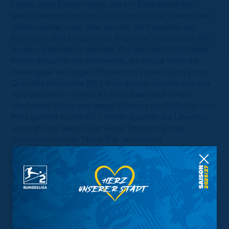
Löwen zwei Ecken heraus, die am Ende allerdings
geklärt werden konnten. Die Gäste aus der Löwenstadt
setzten weiter nach, aber sowohl die Versuche von
Kaufmann (58‘) als auch von Rittmüller und Gomez (60‘)
wurden letztendlich vereitelt. Die nächste Großchance
hatten daraufhin die Hanseaten, als Hauke Wahl die
Hereingabe am langen Pfosten mit voller Wucht an die
Querlatte hämmerte (65‘). Kurz danach änderte sich das
Spielgeschehen erneut als Elias Saad nach einem
überharten Einsteigen gegen Bicakcic mit Gelb-Rot vom
Platz gestellt wurde (67‘). Fortan agierten die Löwen in
Überzahl und waren über weite Strecken als das
spielbestimmende Team. Die zahlreichen
Angriffsversuche wurden von den nun tiefstehenden
Paulianern teilweise früh unterbunden oder von den
Löwen zu überhastet vorgetragen. Scherning brachte
noch einmal fünf frische Kräfte und wechselte mit
Anthony Ujah für Ivanov eine weitere Offensivkraft ein.
Ebenso feierte ein weiterer Löwe heute sein Zweitliga-
Debüt. Hampus Finndell schnupperte das erste Mal Luft