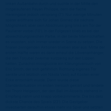
linken Außenbahn durch und suchte in der Mitte den
mitgelaufenen Rayan Philippe, dem die flache
Hereingabe jedoch versprang (7‘). Nur wenige Minuten
später eröffnete sich für Johan Gomez die nächste
Möglichkeit, aber sein Abschluss ging links am Tor der
Paulianer vorbei (10‘). In der Folgezeit blieb es bei der
abwechslungsreichen Partie, in der beide Mannschaften
es wussten, sich immer wieder in Szene zu setzen. Die
finalen zwingenden Aktionen blieben aber aus. Mitte der
ersten Hälfte waren es dann erneut die Löwenanhänger,
die den Torjubel zweimal kurzzeitig auf den Lippen
hatten. Zunächst missglückte ein Klärungsversuch von
Eric Smith, der sich gefährlich Richtung eigenes Tor
senkte und letztlich von Nikola Vasilj auf Kosten einer
Ecke entschärft wurde. Dann wurde diese
Standardsituation im ersten Versuch geklärt und landete
bei Thorir Helgason, der den Ball im Abseits stehend in
Empfang nahm und knapp vorbeizimmerte. Die bis dato
dickste Chance des Spiels (23‘). Die Gastgeber
investierten daraufhin etwas mehr ins Spiel und setzten