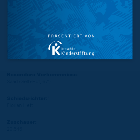
Philippe (Sane, 69‘), Rittmüller, Donkor (Lucoqui, 79‘),
Helgason, Kurucay, Kaufmann, Gomez (Krüger, 69‘)
Tore:
1:0
Afolayan (32‘)
Gelbe Karten:
Saad, Irvine / Tauer, Ujah
Besondere Vorkommnisse:
Saad (Gelb-Rot, 67‘)
Schiedsrichter:
'
Florian Heft
Zuschauer:
29.546