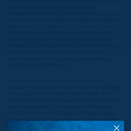
Wolfsburger, die das Spielglück auf ihrer Seite hatten. Im
ersten Durchgang waren unsere Jungs klar
spielbestimmend und ein Zwei-Tore-Vorsprung wäre zur
Pause durchaus verdient gewesen. Nach der Halbzeit
zahlte sich das Chancenplus aus und es war es dann in
der 59. Minute soweit: Die eLöwen gingen verdient
durch Anthony Ujah in Führung. Leider konnte das
Ergebnis nicht gehalten werden. Die Wölfe drehten das
Spiel mit einem Doppelschlag in der 75. und 82.
Spielminute und fuhren so den glücklichen Sieg im
ersten Aufeinandertreffen ein.
Im zweiten Spiel des Abends erwischte Philipp
„Eisvogel“ Schermer dann leider einen rabenschwarzen
Tag und musste sich deutlich gegen Bastian „Pipe
Crew“ Rupsch geschlagen geben. Philipp konnte zwar
nach einer schnellen 2:0-Führung des Wolfsburgers
nochmal rankommen, schlussendlich stand dennoch
eine empfindliche 7:1-Niederlage auf der Anzeigetafel.
Damit verlieren die eLöwen die Begegnung gegen den