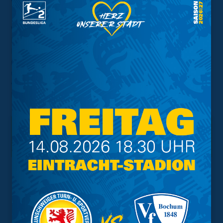
VfL Wolfsburg in zwei Spielen.
Wir werden die Partien intern genau analysieren und die
Köpfe für die anstehenden Duelle gegen Borussia
Mönchengladbach und den SC Paderborn 07 frei
machen. Die Spiele werden am kommenden Dienstag
um 18 Uhr und 19.30 Uhr angepfiffen. Natürlich freuen
wir uns auch dann wieder über Eure Unterstützung im
Livestream auf
Twitch
.
Interessant.
Meistgesuchte Themen
Trainingsplan
Vorverkauf
Geschützter Raum
Kader