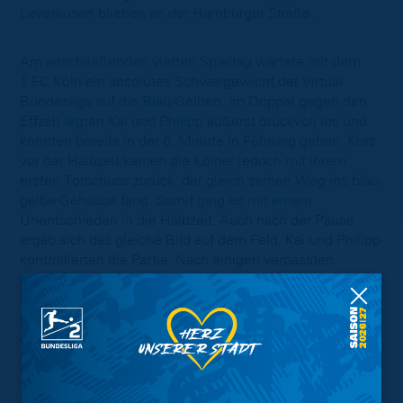
Leverkusen blieben an der Hamburger Straße.
Am anschließenden vierten Spieltag wartete mit dem
1.FC Köln ein absolutes Schwergewicht der Virtual
Bundesliga auf die Blau-Gelben. Im Doppel gegen den
Effzeh legten Kai und Philipp äußerst druckvoll los und
konnten bereits in der 6. Minute in Führung gehen. Kurz
vor der Halbzeit kamen die Kölner jedoch mit ihrem
ersten Torschuss zurück, der gleich seinen Weg ins blau-
gelbe Gehäuse fand. Somit ging es mit einem
Unentschieden in die Halbzeit. Auch nach der Pause
ergab sich das gleiche Bild auf dem Feld, Kai und Philipp
kontrollierten die Partie. Nach einigen verpassten
Chancen waren es dann allerdings leider wiederum die
Domstädter, die den Schlusspunkt in diesem Doppel
setzten. In der 80. Minute erzielten sie den Siegtreffer
durch Andersson und gewannen damit den harten
Kampf gegen Kai und Philipp.