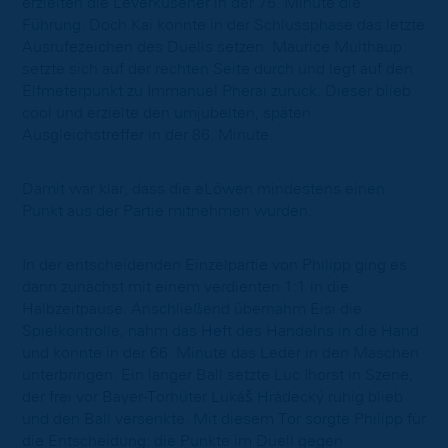
erzielten die Leverkusener in der 75. Minute die
Führung. Doch Kai konnte in der Schlussphase das letzte
Ausrufezeichen des Duells setzen: Maurice Multhaup
setzte sich auf der rechten Seite durch und legt auf den
Elfmeterpunkt zu Immanuel Pherai zurück. Dieser blieb
cool und erzielte den umjubelten, späten
Ausgleichstreffer in der 86. Minute.
Damit war klar, dass die eLöwen mindestens einen
Punkt aus der Partie mitnehmen würden.
In der entscheidenden Einzelpartie von Philipp ging es
dann zunächst mit einem verdienten 1:1 in die
Halbzeitpause. Anschließend übernahm Eisi die
Spielkontrolle, nahm das Heft des Handelns in die Hand
und konnte in der 66. Minute das Leder in den Maschen
unterbringen. Ein langer Ball setzte Luc Ihorst in Szene,
der frei vor Bayer-Torhüter Lukáš Hrádecký ruhig blieb
und den Ball versenkte. Mit diesem Tor sorgte Philipp für
die Entscheidung: die Punkte im Duell gegen