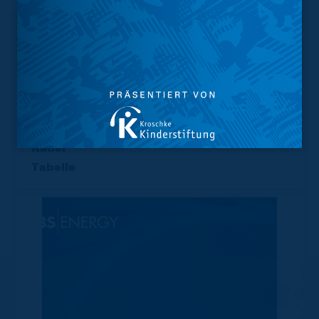
Interessant.
Meistgesuchte Themen
Trainingsplan
Vorverkauf
Geschützter Raum
Kader
Tabelle