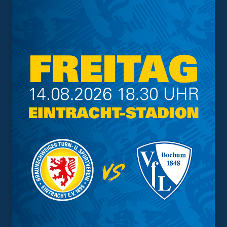
Leider zeichnete sich im darauffolgenden Einzel ein
ähnliches Bild. Kai war optisch überlegen und hatte
einige gute Möglichkeiten für den Führungstreffer auf
dem Fuß. Doch es kam wie es kommen musste: Köln
ging kurz nach der ersten Halbzeit in Führung und auch
den zwischenzeitlichen Ausgleichstreffer konnten die
Kölner kontern. Damit verloren die eLöwen erstmals in
dieser Saison einen Spieltag und die drei Punkte gingen
ins Rheinland.
Am kommenden Dienstag stehen für unsere blau-gelben
Jungs zwei Nordduelle auf dem Programm. Um 18 Uhr
steht das Duell mit dem letztjährigen Sieger der Nord-
West-Division, dem F.C. Hansa Rostock, an.
Anschließend spielen unsere Jungs gegen den SV
Werder Bremen um 19.30 Uhr. Unterstützt unsere
Mannschaft live ab 17.30 Uhr auf unserem
Twitch-Kanal
!
Foto:
Nina Stiller