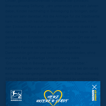
Linder, geschäftsführender Vorstand der Eintracht
Braunschweig Stiftung: „dm unterstützt uns seit Jahren
dabei, Kinder nachhaltig in Bewegung zu bringen, dafür
sind wir sehr dankbar. Als die Anfrage für die Stadtwette
kam, musste ich keinen Augenblick nachdenken, mit
den Eintracht-Fans auf unserer Seite war mir direkt klar,
dass die Wette nur positiv für uns ausgehen kann. Ich
danke jedem Einzelnen, der am Freitag vor Ort war und
geholfen hat die Wette zu gewinnen, auf die fantastische
Eintracht-Familie ist Verlass. Ein ganz großes
Dankeschön gilt dm und seinen Mitarbeitenden, ohne
euch und die großartige Unterstützung wäre
´Grundschule in Bewegung´ so nicht umsetzbar.“
Katharina Treder von dm ergänzt: „Für uns bei dm ist es
eine Herzensangelegenheit die Eintracht Braunschweig
Stiftung bei diesem großartigen Projekt zu unterstützen.
Als Drogeriemarktkette setzen wir uns täglich mit dem
Thema Ernährung und Sport auseinander und sind uns
darüber hinaus auch unserer gesellschaftlichen
Verantwortung bewusst. Im Sinne eines
zukunftsorientierten Unternehmens engagieren wir uns