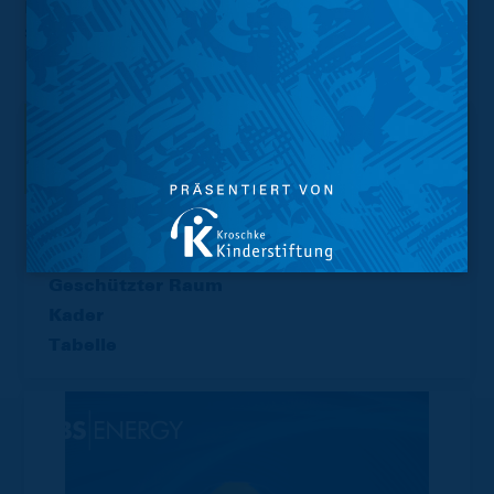
Projekt vermittelt an Braunschweiger Grundschulen
spielerisch Freude an Bewegung und gesunder
Ernährung.
Interessant.
Meistgesuchte Themen
Trainingsplan
Vorverkauf
Geschützter Raum
Kader
Tabelle