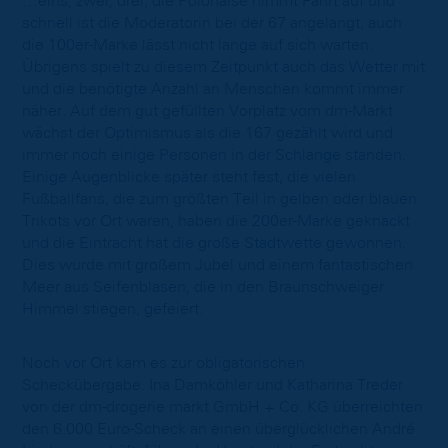
…eins, zwei, drei, die Polonaise nimmt Fahrt auf und
schnell ist die Moderatorin bei der 67 angelangt, auch
die 100er-Marke lässt nicht lange auf sich warten.
Übrigens spielt zu diesem Zeitpunkt auch das Wetter mit
und die benötigte Anzahl an Menschen kommt immer
näher. Auf dem gut gefüllten Vorplatz vom dm-Markt
wächst der Optimismus als die 167 gezählt wird und
immer noch einige Personen in der Schlange standen.
Einige Augenblicke später steht fest, die vielen
Fußballfans, die zum größten Teil in gelben oder blauen
Trikots vor Ort waren, haben die 200er-Marke geknackt
und die Eintracht hat die große Stadtwette gewonnen.
Dies wurde mit großem Jubel und einem fantastischen
Meer aus Seifenblasen, die in den Braunschweiger
Himmel stiegen, gefeiert.
Noch vor Ort kam es zur obligatorischen
Scheckübergabe. Ina Damköhler und Katharina Treder
von der dm-drogerie markt GmbH + Co. KG überreichten
den 6.000 Euro-Scheck an einen überglücklichen André