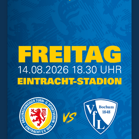
sehr gerne für die Initiative, die wunderbar zu unserer
Philosophie passt. Die Stadtwette haben wir sehr gerne
verloren, wobei es dabei gar keinen Verlierer gibt.“
Im Zuge der Stadtwette gab es von 15 bis 17.30 Uhr
auch ein buntes Rahmenprogramm für kleine und große
Gäste. Neben Glitzer-Tattoos, Popcorn, Eiswagen und
Seifenblasen, die von dm organisiert wurden, sorgten
die Maskottchen Leo und der SauBär von dm für gute
Laune. Abgerundet wurde das Rahmenprogramm von
Eintracht4Kids, die mit der Fußball-Dartscheibe und
Eintracht-Tattoos vor Ort waren.
Die Braunschweiger dm-Märkte unterstützen die
Eintracht Braunschweig Stiftung bereits seit mehreren
Jahren, angefangen mit Aktionen im Zuge der
Schwimmkurse für sozial benachteiligte Kinder. Seit
dem Projektstart im Schuljahr 2022/2023 unterstützt dm
die Stiftung bei „Grundschule in Bewegung“. Das