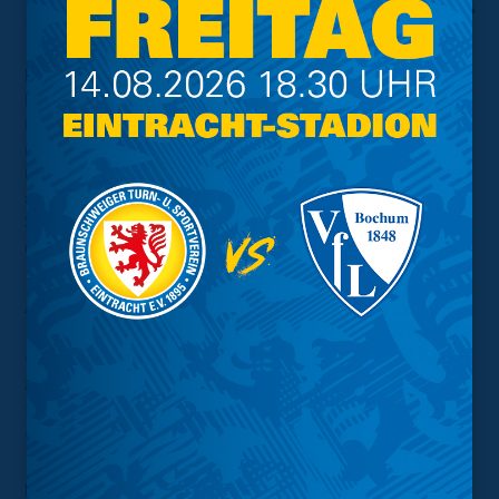
und was ist Dein ganz persönliches Saisonziel?
Henning:
"Wir wollen die Saison so positiv wie möglich
bestreiten. Um sehr gut abzuschneiden gehört zwar
irgendwo auch ein Quäntchen Glück dazu, in erster Linie
muss man sich den Erfolg aber hart erarbeiten und das
ist unser Ziel. Ich persönlich möchte das Team gerne in
so gut wie jedem Spiel tatkräftig unterstützen und viel
Spielzeit bekommen. Ein paar Scorer-Punkte mehr auf
dem Konto wären natürlich auch nicht schlecht (grinst)."
Am Sonntag trefft Ihr auf den Aufsteiger
Viktoria Berlin. Der Drittliganeuling hat sein
erstes Spiel gegen Viktoria Köln mit 2:1
gewinnen können. Was erwartest Du von der
Partie? Und worauf wird es Deiner Meinung
nach ankommen?
Henning:
"Jedes Spiel in der dritten Liga wird hitzig und