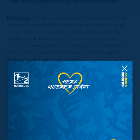
– fiel die Eingewöhnung dadurch leichter?
Henning:
"Mit ein paar bekannten Gesichtern fällt es
sicherlich etwas leichter, wobei ich auch sagen muss,
dass einem der Einstieg hier nicht schwer gemacht
wurde. Wir sind ein gutes Team und kommen alle
bestens miteinander aus, auch wenn es auf dem Platz
beim Training manchmal zur Sache geht. Das gehört
aber auch dazu und muss so sein."
Wie verbringst Du Deine freie Zeit am liebsten?
Henning:
"In Vorbereitung war die freie Zeit natürlich
sehr begrenzt, was aber auch normal ist. Wenn ich
aktuell freie Zeit habe, sitze ich gerne in Cafés und
entspanne dort. Allgemein genieße ich gerne die Zeit
draußen und fahre ein bisschen runter."
Was möchtest Du mit den Löwen erreichen