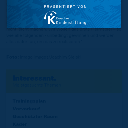
man kann nie wissen, wie es am Ende ausgeht. Viktoria
ist eine Mannschaft, die sowohl mit erfahrenen, als auch
mit jungen Spielern ausgestattet ist. Das Team hat
richtig Bock auf die dritte Liga und wird es uns sicher
nicht leicht machen. Wir wollen das erste Heimspiel – so
wie alle folgenden - unbedingt gewinnen und werden
alles dafür tun, um das zu realisieren."
Foto:
imago images/Joachim Sielski
Interessant.
Meistgesuchte Themen
Trainingsplan
Vorverkauf
Geschützter Raum
Kader