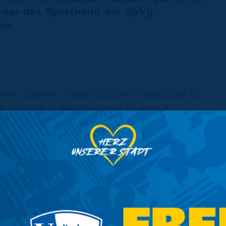
 das das Sportheim der SpVg
te.
schen unseren Löwen und dem Hamburger SV
ine besondere Sammelaktion geplant. Es
ner aufgestellt, in die Ihr Eure Pfandbecher
Gegengerade, einer an der Südkurve und ein
pendeten Becher, geht der Pfandeuro an die
nsere regionalen Vereine mit Eurer Spende!
reinen: