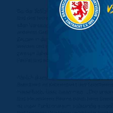
Bei der SpVg Süpplingen brannte das komp
und den technischen Geräten fielen den 
alten Vereinsgeschichte zum Opfer. Besond
anderem Gasflaschen im vom Feuer betrof
Zeugen in der Nacht vernommen wurden. 
werden und man rechnet, wenn überhaupt,
zweiten Jahreshälfte 2022. Eine Spendenak
PayPal und soll durch die Pfandbecher-Sp
Ähnlich dramatisch stellt sich die Lage de
Brandherd im Kabinentrakt des Sportheims
Hasselbach, fasst zusammen: „Drei unsere
und alle anderen Räume durch beim Brand 
ist unser Funktionsraum vollständig ausg
und weiteres Werkzeug vollständig zerstö