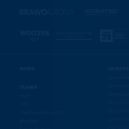
NEWS
TICKETS
Dauerkart
Auswärtsd
TEAMS
Vorverkau
Profis
Online-Ti
U23
Gruppena
Traditionsmannschaft
Löwen-Tic
eFootball
Promotion