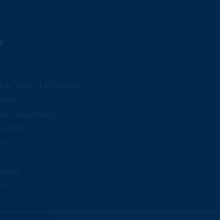
N
e
m EINTRACHT-STADION
iheit
burtstagskinder
hrungen
mie
an
dnung
BC