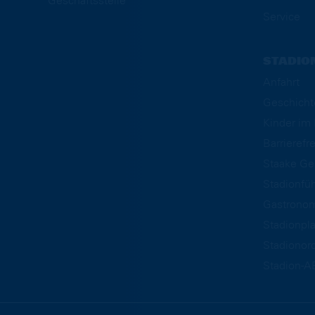
Geschäftsstelle
Service
STADIO
Anfahrt
Geschicht
Kinder i
Barrierefre
Staake Ge
Stadionfü
Gastrono
Stadionpl
Stadionor
Stadion-A