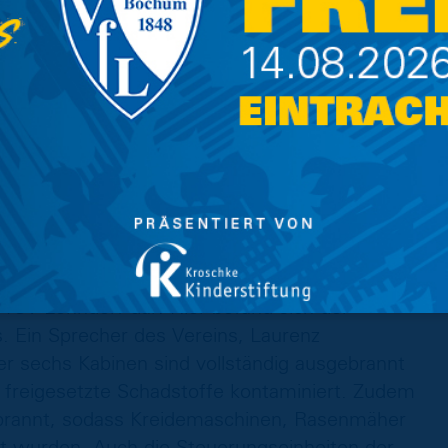
lette Sportheim nieder. Neben der Einrichtung
Flammen zudem Zeugnisse der über 100 Jahre
ers verheerend: der Verein lagerte unter
fenen Bereich, weshalb auch Explosionen von
Das Gebäude muss nun komplett abgerissen
 mit einem Wiederaufbau frühestens in der
tion für den Wiederaufbau läuft bereits über
enden ergänzt werden.
s TSV Lehndorf dar. Hier befand sich der
. Ein Sprecher des Vereins, Laurenz
r sechs Kabinen sind vollständig ausgebrannt
freigesetzte Schadstoffe kontaminiert. Zudem
ebrannt, sodass Kreidemaschinen, Rasenmäher
rt wurden. Auch die Steuerungseinheiten der