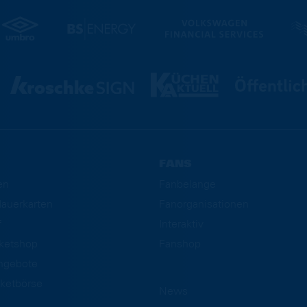
FANS
en
Fanbelange
auerkarten
Fanorganisationen
f
Interaktiv
cketshop
Fanshop
ngebote
ketbörse
News