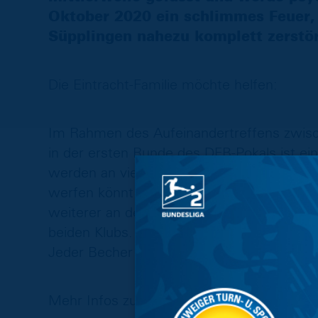
Oktober 2020 ein schlimmes Feuer,
Süpplingen nahezu komplett zerstör
Die Eintracht-Familie möchte helfen:
Im Rahmen des Aufeinandertreffens zwi
in der ersten Runde des DFB-Pokals ist e
werden an vier Standorten spezielle Contai
werfen könnt. Zwei befinden sich an der 
weiterer an der Nordkurve. Von jedem ges
beiden Klubs. Helft mit und unterstützt u
Jeder Becher zählt!
Mehr Infos zur Situation bei den beiden Ve