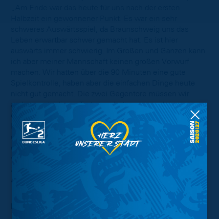
„Am Ende war das heute für uns nach der ersten
Halbzeit ein gewonnener Punkt. Es war ein sehr
schweres Auswärtsspiel, da Braunschweig uns das
Leben erwartbar schwer gemacht hat. Es ist hier
auswärts immer schwierig. Im Großen und Ganzen kann
ich aber meiner Mannschaft keinen großen Vorwurf
machen. Wir hatten über die 90 Minuten eine gute
Spielkontrolle, haben aber die einfachen Dinge heute
nicht gut gemacht. Die zwei Gegentore müssen wir
anders verteidigen. Trotzdem hatten wir auch in der
ersten Halbzeit schon zwei große Chancen, um in
Führung zu gehen. In der zweiten Halbzeit haben wir
dann versucht, uns wieder auf die Dinge zu besinnen,
die uns stark macht. Wir hatten eine schwere Woche mit
vielen Krankheitsfällen. Ich bin stolz, dass wir in der
zweiten Halbzeit die Moral bewiesen haben und den
Ausgleich erzielen konnten."
Foto:
Kai Falk