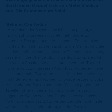
Allerdings glichen die Lilien nach der Halbzeit
durch einen Doppelpack von Matej Maglica
aus. Die Stimmen zum Spiel.
Mehmet Can Aydin
„Am Anfang der Saison habe ich schon gesagt, dass ich
mich drauf fokussieren möchte, mehr Scorer zu
sammeln. Das gelingt mir jetzt gerade. Es freut mich
nicht nur für mich, sondern auch für die Mannschaft, der
ich damit helfen kann. Ich bin dem Trainer sehr dankbar,
dass er mir die Chance gibt, im Zentrum zu spielen. Ich
bin auf der Position einfach zentraler vor dem Tor und
komme dort zum besseren Abschluss. Außerdem habe
ich zentral mehr Zweikämpfe als außen. Ich fühle mich
im Mittelfeld einfach wohler. Ich würde heute nicht über
zwei verlorene Punkte sprechen. Wir sind gegen den
Tabellenführer mit einer Führung in die Halbzeit
gegangen. Gegen so einen Gegner ist es sehr schwer,
45 Minuten lang das 2:0 zu verteidigen. Dennoch hätten
wir uns natürlich sehr gefreut, die drei Punkte