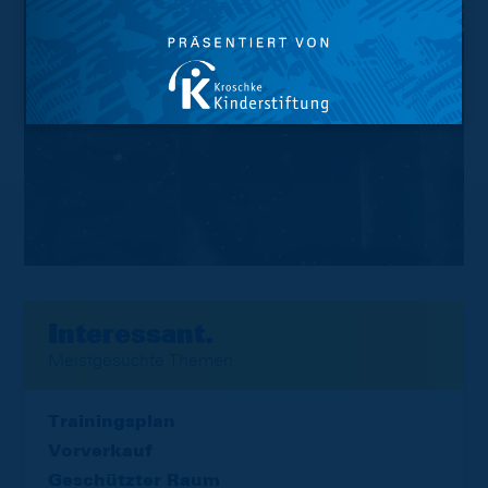
Interessant.
Meistgesuchte Themen
Trainingsplan
Vorverkauf
Geschützter Raum