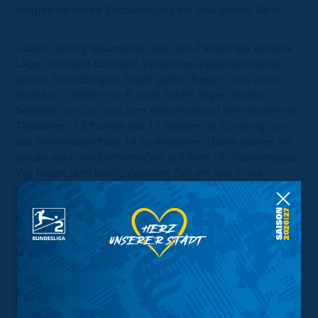
sorgten für herbe Enttäuschung auf blau-gelber Seite.
Coach Hennig resümierte nach den Partien die aktuelle
Lage und sieht durchaus Verbesserungspotenzial bei
seinen Schützlingen: "Nach gutem Beginn und vielen
Spielen, in denen wir Punkte haben liegen lassen,
befinden wir uns nun zum Abschluss auf dem Boden der
Tatsachen. 13 Punkte aus 17 Spielen ist zu wenig, um
das Minimalziel Platz 14 zu erreichen. Daher stehen wir
aktuell auch verdientermaßen auf dem 16. Tabellenplatz.
Wir haben jetzt sechs Wochen Zeit um uns in die
richtige Richtung zu bewegen und werden sicherlich hier
und da etwas ändern. Allerdings haben wir nur eine
Woche Vorbereitung. Somit müssen die Maßnahmen
gezielt und durchdacht umgesetzt werden. Im Doppel
waren wir jetzt zum Schluss der Hinrunde zu harmlos
und standen im ersten Einzel quasi immer durch eine
Niederlage mit dem Rücken zur Wand. Hier brauchen wir
dringend mehr Konstanz und gute Ergebnisse um
Punkte mitzunehmen. Ich bedanke mich im Namen der