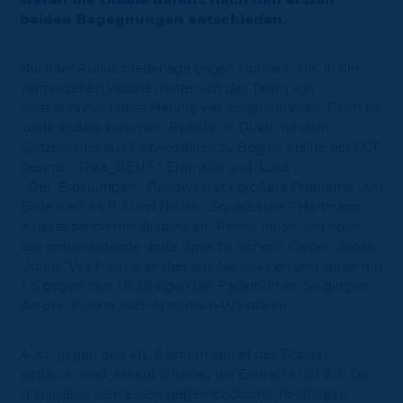
waren die Duelle bereits nach den ersten
beiden Begegnungen entschieden.
Nachder Auftaktniederlage gegen Holstein Kiel in der
vergangenen Woche, hatte sich das Team von
Spielertrainer Lukas Hennig viel vorgenommen. Doch es
sollte anders kommen. Bereits im Duell mit dem
Spitzenreiter aus Ostwestfalen zu Beginn stellte der SCP
Dennis „Thaa_DEUS“ Erdmann und Luca
„Der_Erdklumpen“ Rosowski vor größere Probleme. Am
Ende hieß es 0:3 und Niklas „Squareskire“ Hartmann
musste schon mindestens ein Remis holen, um noch
das entscheidende dritte Spiel zu sichern. Gegen Jonas
"Jonny" Wirth hatte er aber das Nachsehen und verlor mit
1:5 gegen den 18-Jährigen der Paderborner. So gingen
die drei Punkte nach Nordrhein-Westfalen.
Auch gegen den VfL Bochum verlief das Doppel
enttäuschend, erneut unterlag die Eintracht mit 0:3. Da
Niklas aber sein Einzel gegen Bochums 16-jährigen