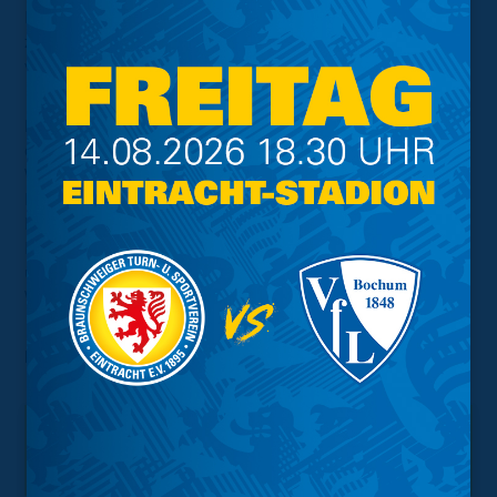
Mannschaft für den Support und hoffe, dass auch
zahlreich in der Rückrunde unsere Spiele verfolgt
werden."
Die Chance auf Wiedergutmachung gibt es natürlich
direkt am nächsten Dreifachspieltag in der kommenden
Woche, wenn die Blau-Gelben am Dienstagabend auf
Fortuna Düsseldorf, den Hamburger SV und den 1. FC
Magdeburg treffen. Schaut auch dann gerne im
Livestream auf unserem
Twitch-Kanal
vorbei und
unterstützt unsere eLöwen. Aufstehen, Mund abputzen,
Weitermachen, Jungs!
Foto:
DFL/Getty Images/Alexander Scheuber
Interessant.
Meistgesuchte Themen