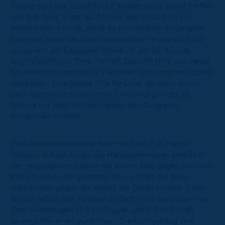
Youngster Luca "LucaFIFA72" Weber durch einen Treffer
von Sidi Sané in der 84. Minute spät mit 2:1 für sich
entscheiden konnte, sollte es zum zweiten Einzelspiel
kommen, dass das Aufeinandertreffen letztendlich die
Jungs von der Castroper Straße . In der 90. Minute
konnte Bochums Timo "TimoX" Siep mit Hilfe von Jamal
Musiala doch noch das 2:1 erzielen und somit den Spieß
umdrehen. Eine bittere Pille für Luca, der auch schon
nach der zwischenzeitlichen 1:0-Führung in der 55.
Minute nur zwei Minuten später den Ausgleich
hinnehmen musste.
Zum Abschluss wartete dann noch der F.C. Hansa
Rostock auf die Jungs, die Hanseaten waren bereits in
der vergangenen Woche mit einem Sieg gegen Holstein
Kiel ins neue Jahr gestartet. Nun wollten die Blau-
Gelben sich gegen die Kogge die Zähler sichern. Doch
erneut lief bei den eLöwen einfach nicht viel zusammen.
Zwei Niederlagen (1:3 im Doppel und 0:3 im Einzel)
besiegelten einen punktlosen Dreifachspieltag und