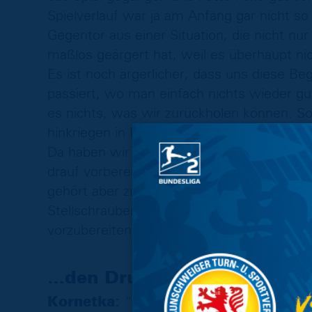
Spielverlauf war ja am Anfang gar nicht so
Gegentor aus einer Situation, die nicht nu
maßlos geärgert hat, weil es überhaupt nich
Es ist noch ärgerlicher, dass uns diese B
passiert, wo man einfach nichts wieder gu
es nichts, was wir zurückholen können. 
hinkriegen in Richtung Zielorientierung. 
Da haben wir uns in dieser Woche sowohl k
drauf vorbereitet. Zum einen haben wir a
gehört aber zum täglichen Brot dazu. Darü
Stellschrauben gedreht, die meiner Meinu
vorzubereiten, was wir können und was wi
…den Druck in der Situation
Kornetka:
“Es ist für mich klar in mein