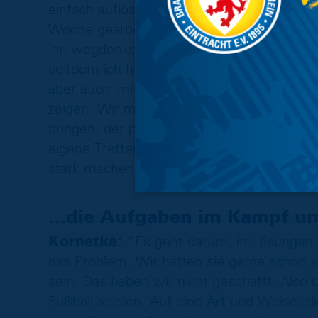
einfach auflöst. Die Frage ist, wie man mi
Woche gearbeitet, um uns klarzumachen, d
ihn wegdenken und wegdiskutieren. Der Dru
seitdem ich hier bin. Das war mir auch kl
aber auch immer lösungsorientierte Möglic
zeigen. Wir müssen ihn in vernünftige Kanä
bringen, der proaktiv, gut und stabil beim 
eigene Treffer ermöglichen und uns in Füh
stark machen und sie an den richtigen Ste
…die Aufgaben im Kampf um 
Kornetka:
“Es geht darum, in Lösungen 
das Problem. Wir hätten sie gerne schon 
sein. Das haben wir nicht geschafft. Also 
Fußball spielen. Auf eine Art und Weise, di