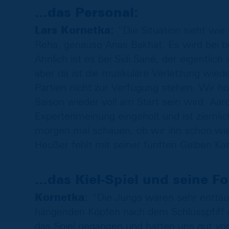
…das Personal:
Lars Kornetka:
“Die Situation sieht wie 
Reha, genauso Anas Bakhat. Es wird bei bei
Ähnlich ist es bei Sidi Sané, der eigentli
aber da ist die muskuläre Verletzung wiede
Partien nicht zur Verfügung stehen. Wir ho
Saison wieder voll am Start sein wird. Aar
Expertenmeinung eingeholt und ist ziemlic
morgen mal schauen, ob wir ihn schon wied
Heußer fehlt mit seiner fünften Gelben Kar
…das Kiel-Spiel und seine Fo
Kornetka:
“Die Jungs waren sehr enttäus
hängenden Köpfen nach dem Schlusspfiff 
das Spiel gegangen und hatten uns gut vor