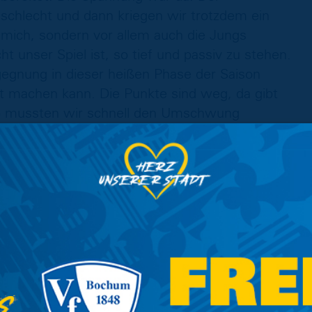
 schlecht und dann kriegen wir trotzdem ein
r mich, sondern vor allem auch die Jungs
t unser Spiel ist, so tief und passiv zu stehen.
egegnung in dieser heißen Phase der Saison
t machen kann. Die Punkte sind weg, da gibt
So mussten wir schnell den Umschwung
Wir müssen Ziele erreichen und müssen punkten.
örperlich, fußballtechnisch als auch mental
nalysiert, was wir besser machen müssen. Das
ber hinaus haben wir noch an ein paar
ng nach wichtig sind, um uns mental darauf
r auch abliefern müssen.”
:
em Bewusstsein, dass sich der Druck nicht