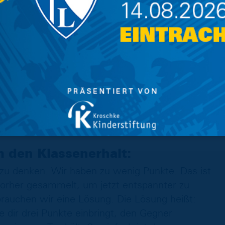
t Druck umgeht. Daran haben wir in dieser
ass dieser nicht einfach weggeht, wenn wir
ck ist nach wie vor da. Er ist aber auch da,
ar, als ich den Job angenommen habe. Ich sehe
hkeiten und die probiere ich den Jungs auch zu
le leiten und dann einen Fußball auf den Platz
Verteidigen von Toren ist. Dazu soll er uns
rung bringen. Der Druck soll die Mannschaft
llen auf dem Feld befeuern.”
den Klassenerhalt:
zu denken. Wir haben zu wenig Punkte. Das ist
vorher gesammelt, um jetzt entspannter zu
brauchen wir eine Lösung. Die Lösung heißt:
e dir drei Punkte einbringt, den Gegner