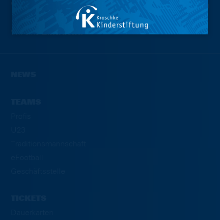
Wir sind
Eintracht.
NEWS
TEAMS
Profis
U23
Traditionsmannschaft
eFootball
Geschäftsstelle
TICKETS
Dauerkarten