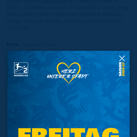
auf der eigenen
Homepage
von Radio Okerwelle zu
finden. Außerdem könnt Ihr die Episoden in voller Länge
auch auf den großen Plattformen wie Apple Podcasts,
Google Podcasts, Spotify, Deezer und Amazon Music
nachhören.
Foto:
Stephanie Zerbe
Interessant.
Meistgesuchte Themen
Trainingsplan
Vorverkauf
Geschützter Raum
Kader
Tabelle