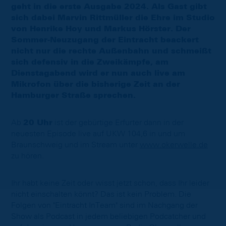
geht in die erste Ausgabe 2024. Als Gast gibt
sich dabei Marvin Rittmüller die Ehre im Studio
von Henrike Hoy und Markus Hörster. Der
Sommer-Neuzugang der Eintracht beackert
nicht nur die rechte Außenbahn und schmeißt
sich defensiv in die Zweikämpfe, am
Dienstagabend wird er nun auch live am
Mikrofon über die bisherige Zeit an der
Hamburger Straße sprechen.
Ab
20 Uhr
ist der gebürtige Erfurter dann in der
neuesten Episode live auf UKW 104,6 in und um
Braunschweig und im Stream unter
www.okerwelle.de
zu hören.
Ihr habt keine Zeit oder wisst jetzt schon, dass Ihr leider
nicht einschalten könnt? Das ist kein Problem. Die
Folgen von "Eintracht InTeam" sind im Nachgang der
Show als Podcast in jedem beliebigen Podcatcher und