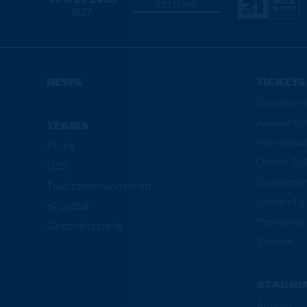
NEWS
TICKETS
Dauerkart
Auswärtsd
TEAMS
Vorverkau
Profis
Online-Ti
U23
Gruppena
Traditionsmannschaft
Löwen-Tic
eFootball
Promotion
Geschäftsstelle
Service
STADIO
Anfahrt