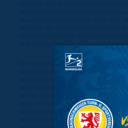
Übungen, ehe es unter der Leitung von C
Passübung in einem abgesteckten Feld auc
Hauptbestandteil der Einheit sollte dann d
So wurde das Team von Daniel Scherning 
24 Grad ordentlich ins Schwitzen gebrach
ging zur Regeneration und dem Mittagesse
Der Blick ging während der Pause immer w
Nachmittag auch schwerere Gewitter in u
zog es sich mit der Zeit zu und die Sonne
doch die Gewitter blieben zunächst aus. D
den die Löwen für ihre Einheiten nutzen 
sollte der Nachmittag von einer Turnierfo
Kleinfeld gab es am Ende strahlende Sieger
auch noch mit einer kleinen Bestrafung 
Start der Einheit hatte es zudem auch an