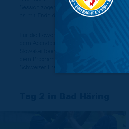
Session zogen dann auch die angekündigten
es mit Ende der Einheit zu donnern und zu
Für die Löwen ging es also zurück in die 
dem Abendessen und dem gemeinsamen Sc
Slowakei beendet wurde. Am morgigen Mon
dem Programm, am Dienstag folgt dann das
Schweizer Erstligisten FC Winterthur.
Tag 2 in Bad Häring