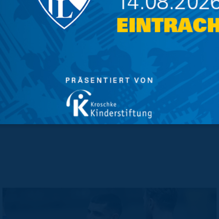
 Gewitter auf. Großartiges Timing also, dass
 blitzen begann.
Busse und auf ins Teamhotel, wo der Abend mit
hauen des Spiels von England gegen die
tag stehen dann erneut zwei Einheiten auf
 erste Testspiel im Trainingslager gegen den