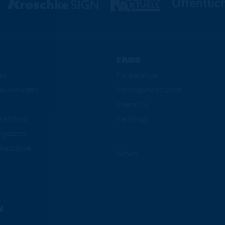
FANS
en
Fanbelange
auerkarten
Fanorganisationen
f
Interaktiv
cketshop
Fanshop
ngebote
ketbörse
News
N