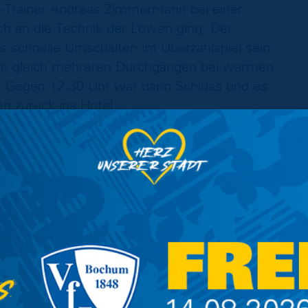
o-Trainer Andreas Zimmermann bei einer
h an die Technik der Löwen ging. Der
as schnelle Umschalten im Überzahlspiel sein.
in gleich mehreren Durchgängen bei warmen
t. Gegen 12.30 Uhr war dann Schluss und es
n zurück ins Hotel.
ieder auf das Wetterradar, da für den
nd um Bad Häring angekündigt waren. Zwar
 verschwand hinter einer dicken Wolkendecke,
aher ging es um 15.30 Uhr zum zweiten Platz,
können. Auf dem Gelände des FC Bruckhäusl
rm geprägt sein. Im Fünf-gegen-Fünf auf dem
 und enttäuschte Verlierer, die darüber hinaus
beim Abendessen rechnen mussten. Direkt am
gefangen zu regnen und gegen Ende der