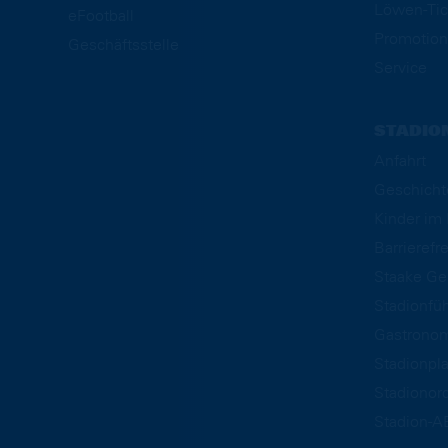
Löwen-Tic
eFootball
Promotion
Geschäftsstelle
Service
STADIO
Anfahrt
Geschicht
Kinder i
Barrierefre
Staake Ge
Stadionfü
Gastrono
Stadionpl
Stadionor
Stadion-A