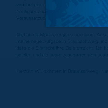
variabel einsetzbar. Wir sind der Überzeug
Erstligaerfahrung aus dem In- und Ausland 
Voraussetzung bereits im Mannschaftstraini
Nathan de Medina ergänzt bei seiner Ankun
meine neue Aufgabe in Braunschweig und w
dass die Eintracht ihre Ziele erreicht. Ich
spielen und als Team zusammen den bes
Herzlich Willkommen in Braunschweig, Na