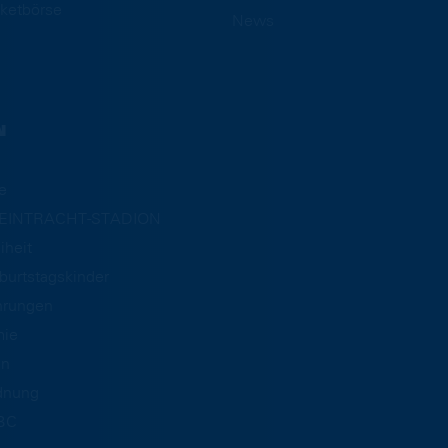
ketbörse
News
N
e
m EINTRACHT-STADION
iheit
burtstagskinder
hrungen
mie
an
dnung
BC