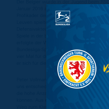
Der Belgier wurde in der Jugend beim RSC 
Januar 2016 alle Nachwuchsmannschaften
Profikader des RSC, ehe er im August 2016
Leuven spielte. Nach seiner Rückkehr zum
Defensivakteur im August 2017 zu Royal Ex
Spiele in der belgischen Jupiler Pro Leagu
erfolgte der Wechsel nach Deutschland zum
Bundesliga-Spielen und einer Zweitliga-Par
vier Mal für die Jugendnationalmannschaft
er sich für die belgische U19 und einmal fü
Peter Vollmann, Geschäftsführer Sport bei
uns entschieden, mit Nathan noch einen we
die hohe Anzahl von Gegentoren nicht nur 
können. Aus einer stabilen Abwehr heraus z
Weg zum Klassenerhalt. Nathan kann auf dr