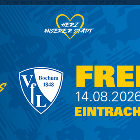
Anderlecht ausgebildet und durchlief dort bis
. Danach wechselte de Medina in den
 für ein halbes Jahr leihweise beim OH
 belgischen Rekordmeister verschlug es den
cel Mouscron, für den er auf 39 Erstliga-
e und drei Tore zurückblicken kann. 2020
 DSC Arminia Bielefeld, für den er in 35
tie auflief. Insgesamt stand De Medina auch
en Belgiens auf dem Rasen. Drei Mal streifte
r die U21 der Roten Teufel das Trikot über.
 Eintracht Braunschweig, erklärt: „Wir haben
iteren Defensivspieler zu verpflichten, um auf
taktisch, sondern auch personell reagieren zu
u agieren, ist ein wichtiger Schritt auf dem
ei Positionen spielen und ist dadurch sehr