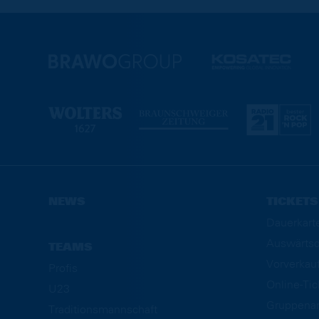
NEWS
TICKETS
Dauerkart
Auswärtsd
TEAMS
Vorverkau
Profis
Online-Ti
U23
Gruppena
Traditionsmannschaft