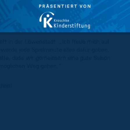
ung, dass er unsere Defensive mit seiner
verstärken wird. Zudem erfüllt er die
ng zu sein, sodass er direkt einsatzbereit ist.“
ft in der Löwenstadt: „Ich freue mich auf
erde jede Spielminute alles dafür geben,
 hoffe, dass wir gemeinsam eine gute Saison
tmöglichen Weg gehen.“
than!