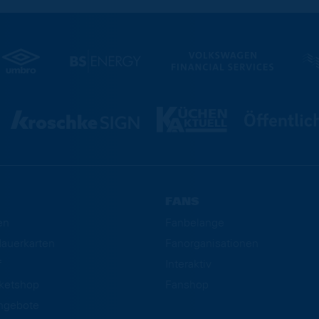
FANS
en
Fanbelange
auerkarten
Fanorganisationen
f
Interaktiv
cketshop
Fanshop
ngebote