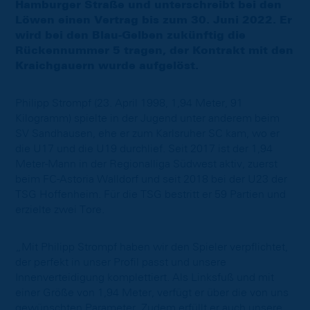
Hamburger Straße und unterschreibt bei den
Löwen einen Vertrag bis zum 30. Juni 2022. Er
wird bei den Blau-Gelben zukünftig die
Rückennummer 5 tragen, der Kontrakt mit den
Kraichgauern wurde aufgelöst.
Philipp Strompf (23. April 1998, 1,94 Meter, 91
Kilogramm) spielte in der Jugend unter anderem beim
SV Sandhausen, ehe er zum Karlsruher SC kam, wo er
die U17 und die U19 durchlief. Seit 2017 ist der 1,94
Meter-Mann in der Regionalliga Südwest aktiv, zuerst
beim FC-Astoria Walldorf und seit 2018 bei der U23 der
TSG Hoffenheim. Für die TSG bestritt er 59 Partien und
erzielte zwei Tore.
„Mit Philipp Strompf haben wir den Spieler verpflichtet,
der perfekt in unser Profil passt und unsere
Innenverteidigung komplettiert. Als Linksfuß und mit
einer Größe von 1,94 Meter, verfügt er über die von uns
gewünschten Parameter. Zudem erfüllt er auch unsere