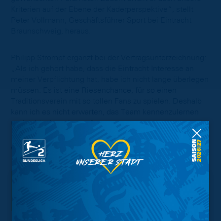
Kriterien auf der Ebene der Kaderperspektive“, stellt
Peter Vollmann, Geschäftsführer Sport bei Eintracht
Braunschweig, heraus.
Philipp Strompf ergänzt bei der Vertragsunterzeichnung:
„Als ich gehört habe, dass die Eintracht Interesse an
meiner Verpflichtung hat, habe ich nicht lange überlegen
müssen. Es ist eine Riesenchance, für so einen
Traditionsverein mit so tollen Fans zu spielen. Deshalb
kann ich es nicht erwarten, das Team kennenzulernen
und richtig loszulegen.“
Willkommen bei den Löwen, Philipp!
Interessant.
Meistgesuchte Themen