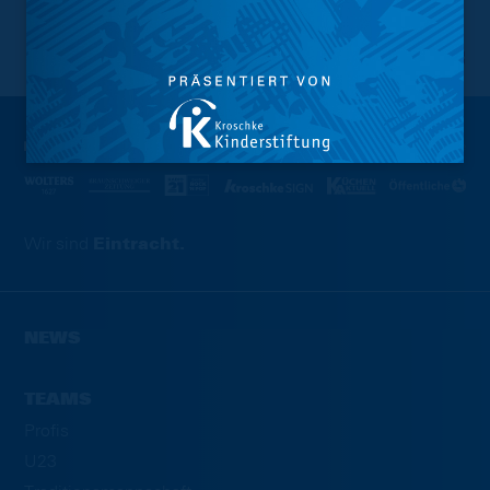
NACH OBEN
Wir sind
Eintracht.
NEWS
TEAMS
Profis
U23