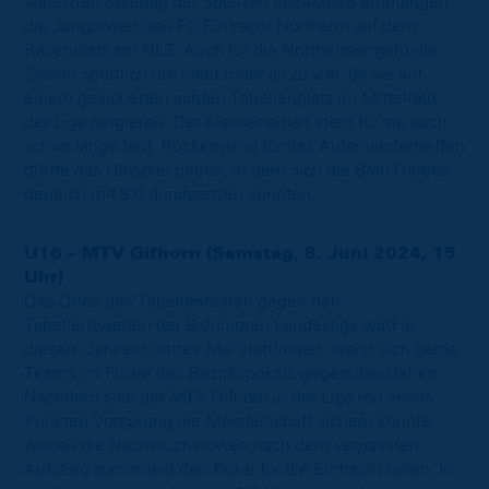
vorletzten Spieltag der Spielzeit 2024/2025 empfangen
die Junglöwen den FC Eintracht Northeim auf dem
Rasenplatz am NLZ. Auch für die Northeimer geht die
Saison sportlich um nicht mehr all zu viel, da sie auf
einem gesicherten achten Tabellenplatz im Mittelfeld
der Liga rangieren. Der Klassenerhalt steht für sie auch
schon lange fest. Rückenwind für das Aufeinandertreffen
dürfte das Hinspiel geben, in dem sich die Blau-Gelben
deutlich mit 8:0 durchsetzen konnten.
U16 – MTV Gifhorn (Samstag, 8. Juni 2024, 15
Uhr)
Das Duell des Tabellenersten gegen den
Tabellenzweiten der B-Junioren Landesliga wird in
diesem Jahr ein drittes Mal stattfinden, wenn sich beide
Teams im Finale des Bezirkspokals gegenüberstehen.
Nachdem sich der MTV Gifhorn in der Liga mit sechs
Punkten Vorsprung die Meisterschaft sichern konnte,
wollen die Nachwuchslöwen nach dem verpassten
Aufstieg zumindest den Pokal für die Eintracht holen. In