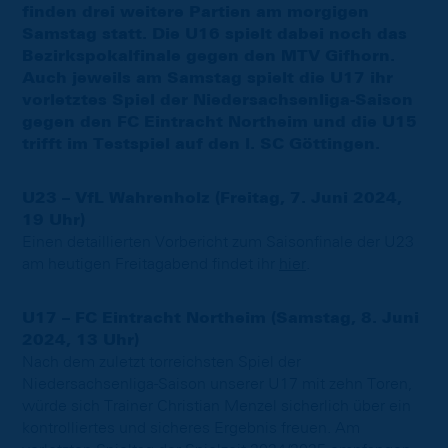
finden drei weitere Partien am morgigen
Samstag statt. Die U16 spielt dabei noch das
Bezirkspokalfinale gegen den MTV Gifhorn.
Auch jeweils am Samstag spielt die U17 ihr
vorletztes Spiel der Niedersachsenliga-Saison
gegen den FC Eintracht Northeim und die U15
trifft im Testspiel auf den l. SC Göttingen.
U23 – VfL Wahrenholz (Freitag, 7. Juni 2024,
19 Uhr)
Einen detaillierten Vorbericht zum Saisonfinale der U23
am heutigen Freitagabend findet ihr
hier
.
U17 – FC Eintracht Northeim (Samstag, 8. Juni
2024, 13 Uhr)
Nach dem zuletzt torreichsten Spiel der
Niedersachsenliga-Saison unserer U17 mit zehn Toren,
würde sich Trainer Christian Menzel sicherlich über ein
kontrolliertes und sicheres Ergebnis freuen. Am