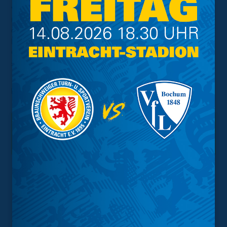
wurde, stehen für das Team von Trainer Niklas Bahr
noch zwei weitere Testspiele nach der Saison an. Die
erste der beiden Begegnungen wird diesen Samstag auf
heimischem Boden gegen die Zweitvertretung des l. SC
Göttingen, welche in der Bezirksliga Süd beheimatet ist,
stattfinden.
Foto:
Torsten Utta
Interessant.
Meistgesuchte Themen
Trainingsplan
Vorverkauf
Geschützter Raum
Kader
Tabelle