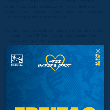
den Ligaspielen gab es ein 2:2-Unentschieden sowie
einen 4:2-Erfolg für unsere Löwen. Das direkte Duell
wurde daher für sich entschieden und stimmt positiv auf
das morgige Aufeinandertreffen ein.
Auf dem Weg ins Finale schlugen die Gifhorner die JSG
Isenhagen, den VfB Peine, die dritte Mannschaft der
Freien Turner, den VfB Fallersleben, sowie auch die
zweite Mannschaft der Freien Turner. Für die Junglöwen
ging die Reise über den VfB Fallersleben 2, BSC Acosta
2, den JFV 37 Göttingen, sowie die JSG SC U SalzGitter.
In den Halbfinals machten es beide Teams recht deutlich
und gewannen mit 4:0 sowie 7:0, um sich jetzt im Finale
duellieren zu dürfen. Anpfiff ist um 15 Uhr auf dem
Rasenplatz am GWG-Stadion in Gifhorn.
U15 – l. SC Göttingen 05 ll (Samstag, 8. Juni
2024, 11 Uhr)
Nachdem die offizielle Saison letzte Woche mit einem
starken 5:1-Heimsieg gegen den VfL Osnabrück beendet