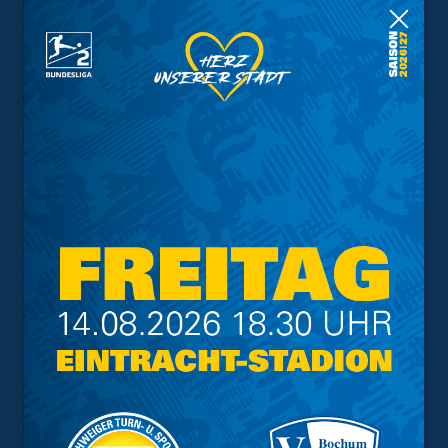
U19
: Peters – Fuchs, Aksac, Marheineke, Dabrowski,
Weisheit, Redecker, Backfisch (Strauß, 80‘), Gille,
Strauß, Hounkpati
VfL Wolfsburg – Eintracht
U17 2:1 (1:0)
Knappe Niederlage im letzten Testspiel vor dem
Pflichtspielauftakt am Sonntag: Die U17 unterliegt mit
1:2 beim VfL Wolfsburg. Mit den Wolfsburgern hatte
sich die Mannschaft von Kosta Rodrigues einen
schweren Gegner zum Abschluss der Vorbereitung
ausgesucht, schließlich waren diese als souveräner
Gruppensieger in die Liga A der Rückrunde eingezogen.
Trotzdem hielt Blau-Gelb über den gesamten
Spielverlauf gut dagegen. Nachdem die Löwen mit
einem 0:1-Rückstand in die Pause gegangen waren,
gelang im zweiten Durchgang noch ein eigener Treffer,
doch am Ende musste sich die Eintracht knapp mit 1:2