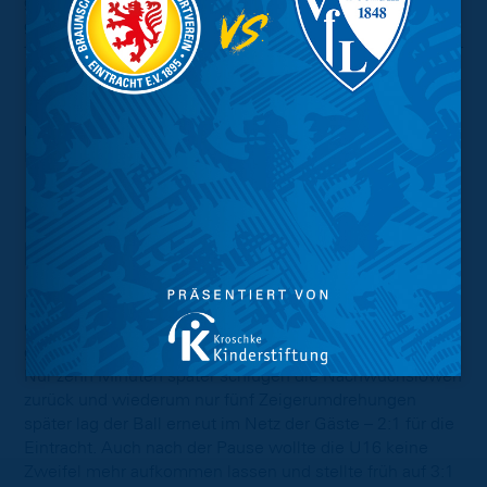
geschlagen geben. Trotzdem kann sich die Mannschaft
gut vorbereitet sehen auf das erste Spiel der Rückrunde,
für das am Samstag der FC Carl Zeiss Jena zu Gast in der
Löwenstadt sein wird.
U17
: Langos – Abdaoui, Kästner, Noster, Schröder, Paul,
Ketzscher, Awali, Bröger, Krebs, Gryglewski
Eintracht U16 – KSV
Hessen Kassel II 4:1 (2:1)
Die U16 gewinnt mit 4:1 beim KSV Hessen Kassel. Die
Gäste konnten nach einer Viertelstunde zwar in Führung
gehen, doch diese sollte nicht lange bestehen bleiben.
Nur zehn Minuten später schlugen die Nachwuchslöwen
zurück und wiederum nur fünf Zeigerumdrehungen
später lag der Ball erneut im Netz der Gäste – 2:1 für die
Eintracht. Auch nach der Pause wollte die U16 keine
Zweifel mehr aufkommen lassen und stellte früh auf 3:1