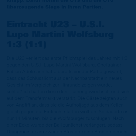
knapp. Dafür holten die U19 und die U16
überzeugende Siege in ihren Partien.
Eintracht U23 – U.S.I.
Lupo Martini Wolfsburg
1:3 (1:1)
Die U23 verliert das erste Pflichtspiel des Jahres mit 1:3
gegen den U.S.I. Lupo Martini Wolfsburg. Cheftrainer
Fabian Adelmann hatte bereits vor der Partie gewarnt,
dass das Schlusslicht aus der Nachbarstadt ein neues
Gesicht im Vergleich zur Hinrunde zeigen würde,
schließlich hatten diese den Trainer gewechselt und sich
auf dem Transfermarkt verstärkt. Die Gäste zeigten auch
von Anpfiff an, dass sie die Aufholjagd aus dem Keller
gleich gegen die Eintracht starten wollten. So dauerte es
nur 14 Minuten, bis die Wolfsburger zuschlugen. Nach
einer Ecke wurde der Ball zunächst verlängert, sodass
Drangmeister am zweiten Pfosten keine Probleme mehr