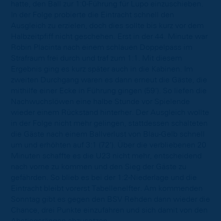
hatte, den Ball zur 1:0-Führung für Lupo einzuschieben.
In der Folge probierte die Eintracht schnell den
Ausgleich zu erzielen, doch dies sollte bis kurz vor dem
Halbzeitpfiff nicht geschehen. Erst in der 44. Minute war
Robin Placinta nach einem schlauen Doppelpass im
Strafraum frei durch und traf zum 1:1. Mit diesem
Ergebnis ging es kurz später auch in die Kabinen. Im
zweiten Durchgang waren es dann erneut die Gäste, die
mithilfe einer Ecke in Führung gingen (59‘). So liefen die
Nachwuchslöwen eine halbe Stunde vor Spielende
wieder einem Rückstand hinterher. Der Ausgleich wollte
in der Folge nicht mehr gelingen, stattdessen schalteten
die Gäste nach einem Ballverlust von Blau-Gelb schnell
um und erhöhten auf 3:1 (72‘). Über die verbliebenen 20
Minuten schaffte es die U23 nicht mehr, entscheidend
nach vorne zu kommen und den Sieg der Gäste zu
gefährden. So blieb es bei der 1:2-Niederlage und die
Eintracht bleibt vorerst Tabellenelfter. Am kommenden
Sonntag gibt es gegen den BSV Rehden dann wieder die
Chance, drei Punkte einzufahren und sich damit von den
Abstiegsrängen abzusetzen.