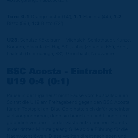
Tore
:
0:1
Drangmeister (14‘),
1:1
Placinta (44‘),
1:2
Rizzo (59‘),
1:3
Rizzo (72‘)
U23
: Schulze Kökelsum – Michalek, Schlothauer, Kunze,
Borsum, Placinta (El-Haj, 83‘), Jahaj (Zouaoui, 65‘), Root,
Laatsch (Tshimuanga, 83‘), Grumbach, Nouwame
BSC Acosta - Eintracht
U19 0:4 (0:1)
Pause in der Liga heißt nicht Pause vom Fußballspielen.
So trat die U19 am Freitagabend gegen den BSC Acosta
für ein Testspiel an. Blau-Gelb hatte sich dafür scheinbar
viel vorgenommen, denn sie brauchten nicht lange, um
gefährlich vor dem Tor der Gäste aufzutauchen. Bereits
in der dritten Minute gelang Gille so die Führung für die
Nachwuchslöwen. Diese wollten direkt nachlegen und