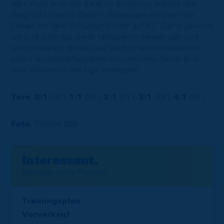
(49‘). Auch eine rote Karte im Anschluss brachte den
Sieg nicht mehr in Gefahr, stattdessen erhöhten die
Löwen mit dem Schlusspfiff noch auf 4:1. Damit gewinnt
die U16 auch das vierte Testspiel in diesem Jahr und
wird probieren, diesen Lauf auch in den verbliebenen
zwei Freundschaftsspielen mitzunehmen, bevor es in
zwei Wochen in der Liga weitergeht.
Tore
:
0:1
(16‘),
1:1
(26‘),
2:1
(31‘),
3:1
(49‘),
4:1
(80‘)
Foto
: Torsten Utta
Interessant.
Meistgesuchte Themen
Trainingsplan
Vorverkauf