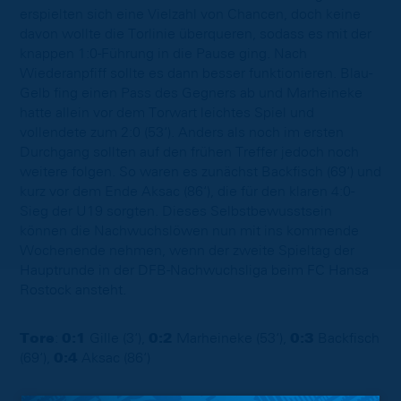
erspielten sich eine Vielzahl von Chancen, doch keine
davon wollte die Torlinie überqueren, sodass es mit der
knappen 1:0-Führung in die Pause ging. Nach
Wiederanpfiff sollte es dann besser funktionieren. Blau-
Gelb fing einen Pass des Gegners ab und Marheineke
hatte allein vor dem Torwart leichtes Spiel und
vollendete zum 2:0 (53‘). Anders als noch im ersten
Durchgang sollten auf den frühen Treffer jedoch noch
weitere folgen. So waren es zunächst Backfisch (69‘) und
kurz vor dem Ende Aksac (86‘), die für den klaren 4:0-
Sieg der U19 sorgten. Dieses Selbstbewusstsein
können die Nachwuchslöwen nun mit ins kommende
Wochenende nehmen, wenn der zweite Spieltag der
Hauptrunde in der DFB-Nachwuchsliga beim FC Hansa
Rostock ansteht.
Tore
:
0:1
Gille (3‘),
0:2
Marheineke (53‘),
0:3
Backfisch
(69‘),
0:4
Aksac (86‘)