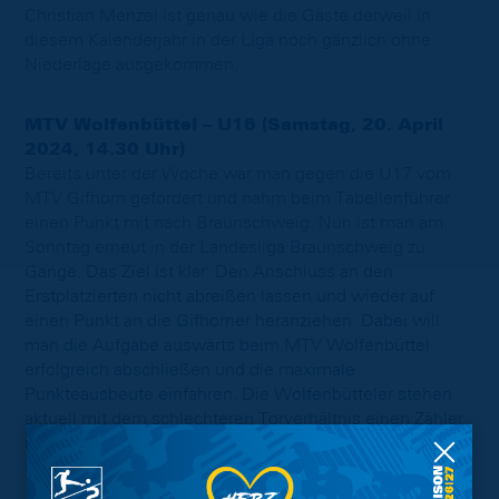
Christian Menzel ist genau wie die Gäste derweil in
diesem Kalenderjahr in der Liga noch gänzlich ohne
Niederlage ausgekommen.
MTV Wolfenbüttel – U16 (Samstag, 20. April
2024, 14.30 Uhr)
Bereits unter der Woche war man gegen die U17 vom
MTV Gifhorn gefordert und nahm beim Tabellenführer
einen Punkt mit nach Braunschweig. Nun ist man am
Sonntag erneut in der Landesliga Braunschweig zu
Gange. Das Ziel ist klar: Den Anschluss an den
Erstplatzierten nicht abreißen lassen und wieder auf
einen Punkt an die Gifhorner heranziehen. Dabei will
man die Aufgabe auswärts beim MTV Wolfenbüttel
erfolgreich abschließen und die maximale
Punkteausbeute einfahren. Die Wolfenbütteler stehen
aktuell mit dem schlechteren Torverhältnis einen Zähler
über den Abstiegsplätzen und müssen noch um den
Klassenerhalt kämpfen.