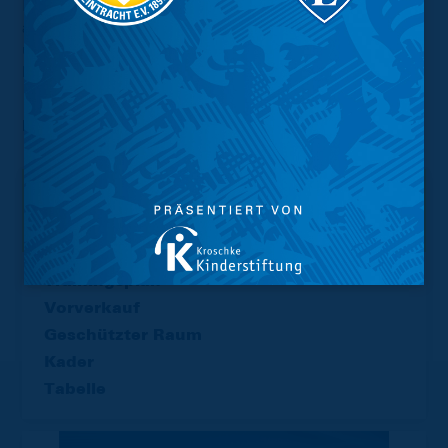
Regionalliga Saison noch, bei neun Punkten Rückstand
auf die Nicht-Abstiegsplätze muss bei den Hanseaten
unbedingt die volle Punkteausbeute her um auch in der
kommenden Saison in der Regionalliga zu spielen.
Foto:
Torsten Utta
Interessant.
Meistgesuchte Themen
Trainingsplan
Vorverkauf
Geschützter Raum
Kader
Tabelle