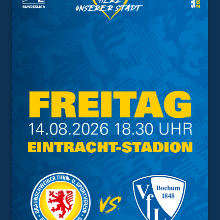
Holstein Kiel – U15 (Sonntag, 21. April 2024,
14 Uhr)
Für die U15 geht es an die Kieler Förde. Der
Löwennachwuchs siegte im Hinspiel mit 3:0 gegen die
Störche in Braunschweig und will auch am Sonntag
wichtige Punkte für den Klassenerhalt in der C-Junioren
Regionalliga Nord einfahren. Aktuell belegt man den 10.
Platz, drei Punkte Vorsprung auf die Abstiegsplätze. Mit
dem Auswärtserfolg bei Konkurrent VfB Oldenburg aus
der vergangenen Woche, will man nun direkt Schwung
in das nächste anstehende Auswärtsspiel mitnehmen.
Der KSV ist ihrerseits Tabellenvierter und könnte mit
einem Sieg noch einmal oben anklopfen.
SV Werder Bremen II – 1. Frauen (Sonntag, 21.
April 2024, 14 Uhr)
Für die 1. Frauenmannschaft geht es an die Weser und
ist bei der Zweitvertretung vom SV Werder Bremen
gefordert. Sechs Spiele verbleiben in der laufenden