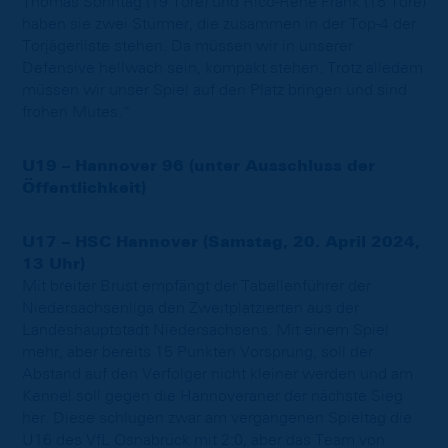
Thomas Sonntag (19 Tore) und Rico-Rene Frank (15 Tore)
haben sie zwei Stürmer, die zusammen in der Top-4 der
Torjägerliste stehen. Da müssen wir in unserer
Defensive hellwach sein, kompakt stehen. Trotz alledem
müssen wir unser Spiel auf den Platz bringen und sind
frohen Mutes.“
U19 – Hannover 96 (unter Ausschluss der
Öffentlichkeit)
U17 – HSC Hannover (Samstag, 20. April 2024,
13 Uhr)
Mit breiter Brust empfängt der Tabellenführer der
Niedersachsenliga den Zweitplatzierten aus der
Landeshauptstadt Niedersachsens. Mit einem Spiel
mehr, aber bereits 15 Punkten Vorsprung, soll der
Abstand auf den Verfolger nicht kleiner werden und am
Kennel soll gegen die Hannoveraner der nächste Sieg
her. Diese schlugen zwar am vergangenen Spieltag die
U16 des VfL Osnabrück mit 2:0, aber das Team von