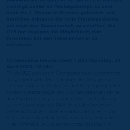
Währenddessen geht es für die U15 in Kiel um
wichtige Zähler im Abstiegskampf, so sind
auch die 1. Frauen in Bremen gefordert und
brauchen dringend die volle Punkteausbeute,
um noch den Klassenerhalt zu schaffen. Die
U16 hat dagegen die Möglichkeit, den
Anschluss auf den Tabellenführer zu
verkürzen.
FC Germania Bleckenstedt – U23 (Sonntag, 21.
April 2024, 15 Uhr)
Für die U23 geht es am Sonntag ins nicht weitentfernte
Salzgitter-Bleckenstedt. Nachdem der Verfolger aus
Göttingen wichtige Punkte um den Aufstieg gegen den
Tabllenvorletzten liegen ließ und man selbst am Kennel
drei Punkte einfuhr, gibt es für die die Zweitvertretung
aus der Löwenstadt die Möglichkeit den Vorsprung
weiter auszubauen. Dabei erwartet Cheftrainer Ridha
Kitar eine individuell starke Mannschaft: „Insbesondere
in der Offensive ist Bleckenstedt stark besetzt. Mit