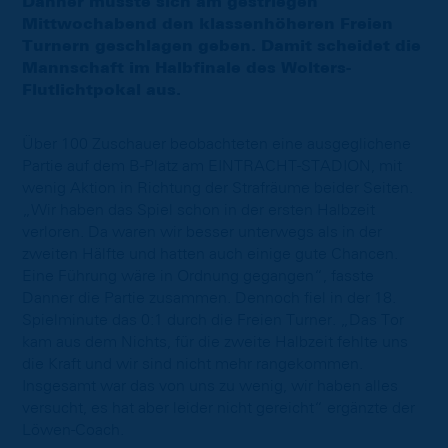
Danner musste sich am gestriegen
Mittwochabend den klassenhöheren Freien
Turnern geschlagen geben. Damit scheidet die
Mannschaft im Halbfinale des Wolters-
Flutlichtpokal aus.
Über 100 Zuschauer beobachteten eine ausgeglichene
Partie auf dem B-Platz am EINTRACHT-STADION, mit
wenig Aktion in Richtung der Strafräume beider Seiten.
„Wir haben das Spiel schon in der ersten Halbzeit
verloren. Da waren wir besser unterwegs als in der
zweiten Hälfte und hatten auch einige gute Chancen.
Eine Führung wäre in Ordnung gegangen“, fasste
Danner die Partie zusammen. Dennoch fiel in der 18.
Spielminute das 0:1 durch die Freien Turner. „Das Tor
kam aus dem Nichts, für die zweite Halbzeit fehlte uns
die Kraft und wir sind nicht mehr rangekommen.
Insgesamt war das von uns zu wenig, wir haben alles
versucht, es hat aber leider nicht gereicht“ ergänzte der
Löwen-Coach.