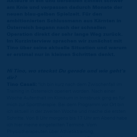
Akteure in ein und derselben Einheit schwer
am Knie und verpassen dadurch Monate der
neuen blau-gelben Spielzeit. Für den
ambitionierten Schlussmann aus Kärnten in
Österreich begann nach der schnellen
Operation direkt der sehr lange Weg zurück.
Im Kurzinterview sprachen wir zunächst mit
Tino über seine aktuelle Situation und warum
er erstmal nur in kleinen Schritten denkt.
Hi Tino, wo steckst Du gerade und wie geht's
dir?
Tino Casali:
"Ich bin kurz nach dem Zwischenfall im
Training in Österreich operiert worden. Nach einer
Woche Aufenthalt im Klinikum in Innsbruck ging es für
mich zur Sporttherapie. Bei dem Programm vor Ort bin
ich aktuell in der zweiten Woche und mache die ersten
Schritte. Von 8 Uhr morgens bis 17 Uhr am Abend habe
ich hier meine eingeteilten Termine. Vom
Physiotherapeuten über Athletiktraining,