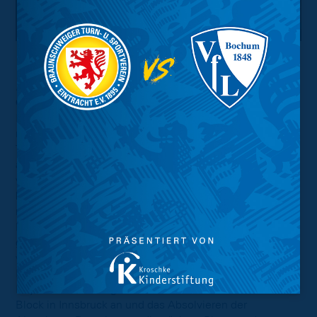
Wie sieht denn Dein Fahrplan für die
kommenden Monate aus?
Casali:
"Erst einmal bin ich jetzt noch zwei Wochen in
Innsbruck, dann wechsle ich nach Klagenfurt, zu mir
nachhause. Dort werde ich dann den nächsten
Therapieblock mit meinem privaten Physiotherapeuten
angehen. Er wird mich quasi übernehmen. Einen
weiteren Plan danach gibt es allerdings noch nicht. Ich
bin da immer in enger Absprache mit unserer
medizinischen Abteilung, das ist alles gut koordiniert.
Dann werden wir schauen, wann der richtige Zeitpunkt
gekommen ist und es Sinn macht, dass ich für die
weitere Rehabilitation und Behandlung wieder in
Braunschweig bin. Soweit denken ich, die Ärzte und die
Physios aber noch gar nicht. Jetzt steht erstmal der
Block in Innsbruck an und das Absolvieren der