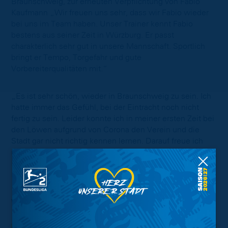
Braunschweig, zur erneuten Verpflichtung von Fabio
Kaufmann „Wir freuen uns sehr, dass wir Fabio wieder
bei uns im Team haben. Unser Trainer kennt Fabio
bestens aus seiner Zeit in Würzburg. Er passt
charakterlich sehr gut in unsere Mannschaft. Sportlich
bringt er Tempo, Torgefahr und gute
Vorbereiterqualitäten mit.“
„Es ist sehr schön, wieder in Braunschweig zu sein. Ich
hatte immer das Gefühl, bei der Eintracht noch nicht
fertig zu sein. Leider konnte ich in meiner ersten Zeit bei
den Löwen aufgrund von Corona den Verein und die
Stadt gar nicht richtig kennen lernen. Darauf freue ich
mich und werde alles daran setzen, dass wir unser Ziel
Klassenerhalt in dieser Saison erreichen“, sagt Fabio
Kaufmann.
Willkommen zurück, Kaufi!