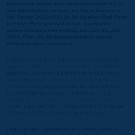
kehrt nach einem Jahr beim Karlsruher SC zu
den Blau-Gelben zurück, für die er bereits in
der Saison 2020/2021 in 34 Spielen (fünf Tore)
auf dem Platz gestanden hat. Kaufmann
unterschreibt einen Vertrag bis zum 30. Juni
2024. Über die Ablösemodalitäten wurde
Stillschweigen vereinbart.
Kaufmann, der in Aalen geboren wurde, durchlief die
Jugend des VfR Aalen, ehe er sich 2011 dem SSV Ulm
anschloss. Nach zwei Spielzeiten kehrte Kaufmann zu
seinem Heimatklub zurück. Über den FC Energie
Cottbus und Erzgebirge Aue kam der Deutsch-Italiener
zu den Würzburger Kickers, mit denen er in die 2.
Bundesliga aufstieg. Es folgte der Wechsel zu den
Löwen, die er nach dem Abstieg aus der 2. Bundesliga
im Sommer 2021 in Richtung Karlsruhe verließ.
Peter Vollmann, Geschäftsführer Sport bei Eintracht