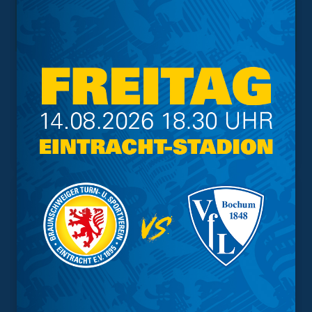
Interessant.
Meistgesuchte Themen
Trainingsplan
Vorverkauf
Geschützter Raum
Kader
Tabelle