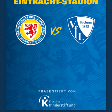
wir das Spiel überhaupt nur gewinnen, hätte ich meine
Zweifel gehabt. Die erste Halbzeit hat die Eintracht
wirklich sehr gut gespielt, hatten zwei fast
hundertprozentige Chancen gehabt, die Julian Krahl
wirklich sehr gut gehalten hat. Wir haben eine von zwei
Chancen genutzt. In der Halbzeitpause haben wir gesagt,
dass wir wirklich sehr viel Glück gehabt haben und in der
zweiten Hälfte viel mehr machen und hart arbeiten
müssen. Kurz nach der Halbzeit sind wir mit dem
Doppelschlag mit 3:0 in Führung gegangen, auch die
Unterzahl hat bei uns keine große Rolle mehr gespielt.
Und dann haben wir uns in einen Rausch gespielt. Ich
kann absolut verstehen, dass die Braunschweiger dann
nicht mehr die Kraft aufbringen konnten. Was Daniel mit
seiner Mannschaft seit November geleistet hat, ist
einfach unfassbar. Das ist eine außergewöhnliche
Leistung vom Trainerteam und der Mannschaft. Es freut
mich, dass dieser Verein die Kurve bekommen hat.“
Foto:
imago images/Jan Huebner