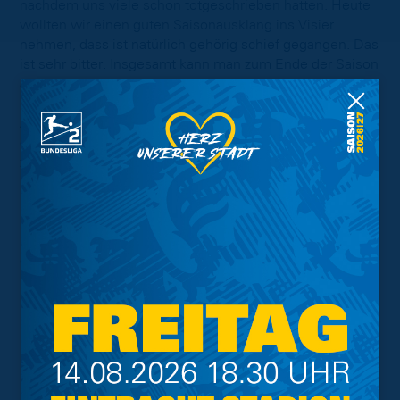
nachdem uns viele schon totgeschrieben hatten. Heute
wollten wir einen guten Saisonausklang ins Visier
nehmen, dass ist natürlich gehörig schief gegangen. Das
ist sehr bitter. Insgesamt kann man zum Ende der Saison
aber trotzdem sehr stolz sein, dass soll von diesem
Ergebnis gar nicht geschmälert werden. Wir haben
Außergewöhnliches geschafft. Seitdem ich hier bin, sind
die Fans und die Mannschaft extrem
zusammengewachsen. Eine Saison wie diese schweißt
natürlich nochmal mehr zusammen. Die Fans haben
immer an uns geglaubt und uns nach vorne gepusht.
Ohne sie wäre es nicht möglich gewesen. Das Ergebnis
ist wie gesagt extrem bitter, aber es war gut mit und vor
den Fans einen Abschluss zu haben.“
Friedhelm Funkel (Cheftrainer 1. FC
Kaiserslautern):
„Vielen Dank an Daniel für die liebgemeinten Wünsche.
Ich kann Daniels Analyse in vieler Weise nur zustimmen.
Hätte man mir nach den ersten 20 Minuten gesagt, dass