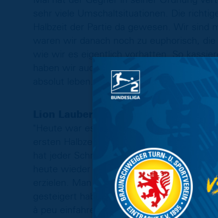
sehr viele Umschaltsituationen. Die richti
Halbzeit der Partie da gewesen. Wir sind m
waren wir danach noch zu euphorisch, die 
wie wir es eigentlich vorhatten. So kassie
haben wir auch versucht, wieder nach vor
absolut leben."
Lion Lauberbach:
"Heute war es extrem schwer. Es hat durc
ersten Halbzeit sehr tief. Die linke Seite 
hat jeder Schritt doppelt weh getan. Ich h
heute wieder alles zu geben. Am Ende ist e
erzielen. Man kann sehen, dass wir uns im
gesteigert haben. Wir haben uns damals die
à peu einfahren. Wir müssen weiter in jed