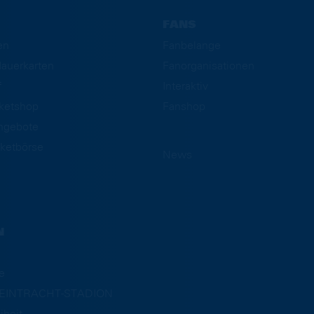
FANS
en
Fanbelange
auerkarten
Fanorganisationen
f
Interaktiv
cketshop
Fanshop
ngebote
ketbörse
News
N
e
m EINTRACHT-STADION
iheit