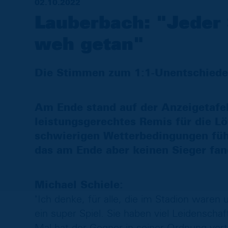
02.10.2022
Lauberbach: "Jeder 
weh getan"
Die Stimmen zum 1:1-Unentschieden
Am Ende stand auf der Anzeigetafel
leistungsgerechtes Remis für die Lö
schwierigen Wetterbedingungen führ
das am Ende aber keinen Sieger fa
Michael Schiele:
"Ich denke, für alle, die im Stadion waren
ein super Spiel. Sie haben viel Leidenscha
Mal hat der Gegner in seiner Ordnung vert