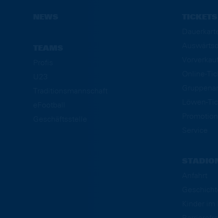
NEWS
TICKETS
Dauerkart
Auswärtsd
TEAMS
Vorverkau
Profis
Online-Ti
U23
Gruppena
Traditionsmannschaft
Löwen-Tic
eFootball
Promotion
Geschäftsstelle
Service
STADIO
Anfahrt
Geschicht
Kinder i
Barrierefre