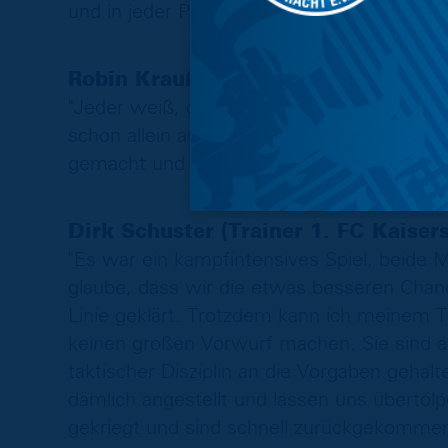
und in jeder Partie um die Punkte kämpfen
Robin Krauße:
"Jeder weiß, dass ein Auswärtsspiel auf d
schon allein aufgrund der Atmosphäre im 
gemacht und nehmen verdient einen Zähle
Dirk Schuster (Trainer 1. FC Kaisers
"Es war ein kampfintensives Spiel, beide 
glaube, dass wir die etwas besseren Chanc
Linie geklärt. Trotzdem kann ich meinem
keinen großen Vorwurf machen. Sie sind a
taktischer Disziplin an die Vorgaben geha
dämlich angestellt und lassen uns übertölpe
gekriegt und sind schnell zurückgekommen