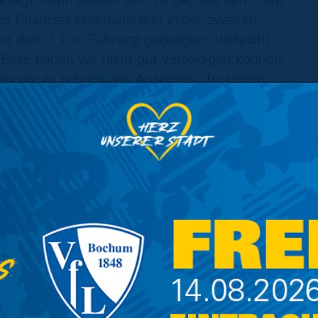
gen Chancen sind dann erst in der zweiten
it dem 1:0 in Führung gegangen. Vielleicht
Ecke haben wir nicht gut verteidigen können,
ren wir zu schnell den Ausgleich. Trotzdem
ne zu spielen. Wir können heute mit dem Punkt
hgehend geregnet, der Platz war schon in der
war schon sehr schnell komplett aufgeweicht, da
abe nach den Treffern im Testspiel versucht,
s in der Liga natürlich schöner, ein Tor zu
 Vergleich zum Beginn der Saison deutlich
 Zähler nicht sichern können, die wir jetzt peu
em Spiel Gas geben, von Spiel zu Spiel denken