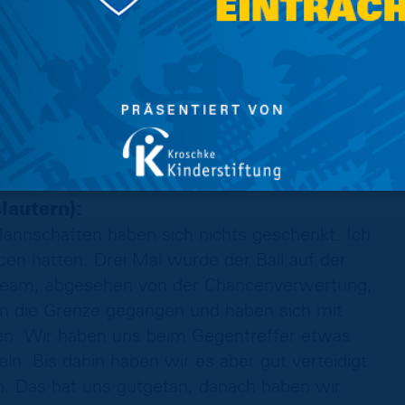
."
em Betzenberg kein einfaches Unterfangen ist,
Stadion. Trotzdem haben wir es heute sehr gut
r mit nach Braunschweig."
lautern):
Mannschaften haben sich nichts geschenkt. Ich
en hatten. Drei Mal wurde der Ball auf der
 Team, abgesehen von der Chancenverwertung,
n die Grenze gegangen und haben sich mit
lten. Wir haben uns beim Gegentreffer etwas
ln. Bis dahin haben wir es aber gut verteidigt
. Das hat uns gutgetan, danach haben wir