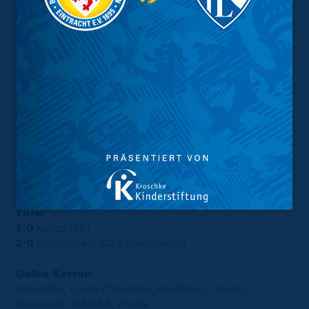
Hannover
Zieler – Arrey-Mbi, Neumann (Lührs, 90‘+5), Kunze,
Leopold, Schaub (S. Ernst, 79‘), Nielsen (Foti, 90‘+5),
Köhn, Dehm (Muroya, 79‘), Halstenberg, Voglsammer
(Tresoldi, 69‘).
Eintracht
Hoffmann – Decarli, Nikolaou (C), Ivanov, Bičakčić,
Krüger (Ihorst, 46‘), Donkor, Sané (Wiebe, 61‘), Marx
(Rittmüller, 46‘), Griesbeck (Krauße, 89‘), Kaufmann
(Gómez, 71‘).
Tore:
1:0
Kunze (12‘)
2:0
Halstenberg (42‘/Foulelfmeter)
Gelbe Karten:
Arrey-Mbi, Kunze / Nikolaou, Kaufmann, Decarli,
Griesbeck, Bičakčić, Wiebe