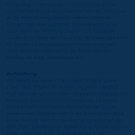
Derby-Sieg, für den Kampf im Tabellenkeller sollten
wichtige drei Punkte geholt werden. Um den Anschluss
an die Nicht-Abstiegsplätze zu wahren, wollte die
Eintracht den oben platzierten Hannoveranern einen
Strich durch die Rechnung machen. Die Gastgeber
wiederum richteten den Fokus trotz der Niederlage beim
FC Schalke 04 am vergangenen Wochenende nach
oben. Mit einem Sieg war für die Roten nach dem
Spieltag der dritte Tabellenplatz drin.
Aufstellung:
Wie bereits bei seinem Trainerdebüt änderte Löwen-
Coach Marc Pfitzner die Aufstellung gleich mehrfach.
Fünf Wechsel nahm der Interimstrainer im Vergleich zum
Heimspiel gegen Fortuna Düsseldorf vor. So feierte
Ermin Bičakčić nach seiner Rückkehr zu den Löwen
seinen ersten Startelfeinsatz für die Eintracht seit 2014.
Hasan Kuruçay nahm für den Bosnier zunächst auf der
Bank Platz. Während auch Robert Ivanov für den nicht im
Kader stehenden Brian Behrendt zurück in den