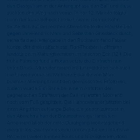
den Gastgebern in der Anfangsphase den Ball und diese
suchten den Weg nach vorne. In der 12. Minute folgte
dann der frühe Schock für die Löwen. Derrick Köhn
setzte sich auf der rechten Abwehrseite der Blau-Gelben
gegen Jan-Hendrik Marx und Sebastian Griesbeck durch,
seine flache Hereingabe in den Rückraum fand Fabian
Kunze, der direkt abschloss. Ron-Thorben Hoffmann
landete beim Klärungsversuch im falschen Eck (12‘). Die
frühe Führung für die Roten setzte die Eintracht nun
unter Druck. Mitte der ersten Hälfte meldeten sich auch
die Löwen vorne an. Mehrere Eckbälle von Marx
brachten allerdings nicht den gewünschten Erfolg ein,
zudem wurde Sidi Sané bei einem Antritt in den
gegnerischen Strafraum der Ball im letzten Moment
noch vom Fuß gespitzelt. Die Hannoveraner setzten bei
ihren Angriffen auf lange Bälle, die jedoch zumeist in
den Abwehrreihen der Braunschweiger landeten.
Ansonsten blieb der erste Durchgang weitestgehend
ereignislos, zwar war es eine umkämpfte und intensive
Partie mit vielen kleinen Fouls und Nickligkeiten, doch