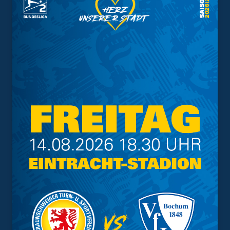
musste nun zu zehnt agieren, Trainer Pfitzner stellte nun
auch systematisch um und brachte Danilo Wiebe für
Offensivakteur Sané ins Spiel. Die Löwen waren nun in
Unterzahl und wurden von Hannover weiter zum
Verteidigen gezwungen, spielerisch entwickelte sich
eine ruhige zweite Hälfte mit wenig direkten
Torchancen. Stattdessen spielte sich die Partie
größtenteils im Mittelfeld ab, wobei die Hausherren
weiter spielbestimmend agierten und den Ball durch ihre
Reihen laufen ließen. Ein weiteres Tor für Hannover
durch den eingewechselten Nicolo Tresoldi wurde in der
Schlussphase noch aufgrund einer Abseitsstellung
zurückgenommen.
Die Löwen schafften es nicht, sich im zweiten
Durchgang nochmal entscheidend aufzubäumen und
fahren ohne Punkte zurück nach Braunschweig.
Das Spiel im Stenogramm: