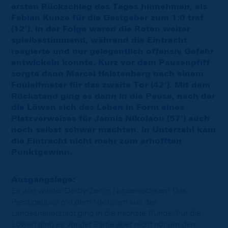
ersten Rückschlag des Tages hinnehmen, als
Fabian Kunze für die Gastgeber zum 1:0 traf
(12'). In der Folge waren die Roten weiter
spielbestimmend, während die Eintracht
reagierte und nur gelegentlich offensiv Gefahr
entwickeln konnte. Kurz vor dem Pausenpfiff
sorgte dann Marcel Halstenberg nach einem
Foulelfmeter für das zweite Tor (42'). Mit dem
Rückstand ging es dann in die Pause, nach der
die Löwen sich das Leben in Form eines
Platzverweises für Jannis Nikolaou (57') auch
noch selbst schwer machten. In Unterzahl kam
die Eintracht nicht mehr zum erhofften
Punktgewinn.
Ausgangslage:
Es war wieder Derby-Zeit in Niedersachsen! Das
Prestigeduell mit dem Nachbarn aus der
Landeshauptstadt ging in die nächste Runde. Für die
Löwen ging es vor der Partie aber nicht nur um den