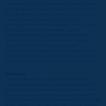
Defensivverbund rückte, begannen Sebastian Griesbeck
und Sidi Sané für Maurice Multhaup und Robin Krauße.
Ebenso startete Florian Krüger in der Sturmspitze, Luc
Ihorst machte durch diesen Tausch im Angriff
unterdessen Platz für Verteidiger Saulo Decarli. Damit
einher ging also auch eine Veränderung der
Grundausrichtung hin zu einer Dreier-/Fünferkette.
Stefan Leitl, Chef-Trainer der Hausherren, musste
derweil nur einmal verletzungsbedingt die
Anfangsformation anpassen. Für den angeschlagenen
Cedric Teuchert durfte sich der zuletzt gesperrte Havard
Nielsen über seine Nominierung in der Startelf freuen.
Die Partie:
Die erste Möglichkeit in der Anfangsphase hatte
Hannover auf dem Fuß. Louis Schaub kam im Zentrum
nach einem Zuspiel über außen zum Abschluss, doch
die Löwen warfen sich in Person von Ermin Bičakčić in
den Schussversuch des Mittelfeldakteurs und klärten die
erste Chance (3‘). Das Team von Marc Pfitzner überließ