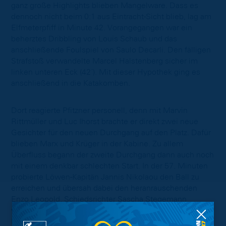
ganz große Highlights blieben Mangelware. Dass es
dennoch nicht beim 0:1 aus Eintracht-Sicht blieb, lag am
Elfmeterpfiff in Minute 42. Vorangegangen war ein
beherztes Dribbling von Louis Schaub und das
anschließende Foulspiel von Saulo Decarli. Den fälligen
Strafstoß verwandelte Marcel Halstenberg sicher im
linken unteren Eck (42´). Mit dieser Hypothek ging es
anschließend in die Katakomben.
Dort reagierte Pfitzner personell, denn mit Marvin
Rittmüller und Luc Ihorst brachte er direkt zwei neue
Gesichter für den neuen Durchgang auf den Platz. Dafür
blieben Marx und Krüger in der Kabine. Zu allem
Überfluss begann der zweite Durchgang dann auch noch
mit einem denkbar schlechten Start. In der 57. Minuten
probierte Löwen-Kapitän Jannis Nikolaou den Ball zu
erreichen und übersah dabei den heranrauschenden
Enzo Leopold. Schiedsrichter Sascha Stegemann
wertete das Einsteigen als hohes Bein und zeigte dem
Deutsch-Griechen die Ampelkarte (57‘). Die Eintracht