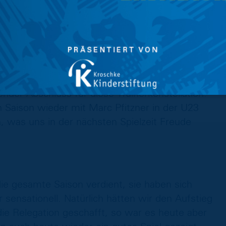
 Trainerteam investiert hat.“
, Leistungs-, Trainings- und
sonabschluss, sie haben eine super Saison
, das ist für die U19 ein überragendes
ender Abschluss für diese Trainerkonstellation.
Saison wieder mit Marc Pfitzner in der U23
was uns in der nächsten Spielzeit Freude
ie gesamte Saison verdient, sie haben sich
 sensationell. Natürlich hätten wir den Aufstieg
e Relegation geschafft, so war es heute aber