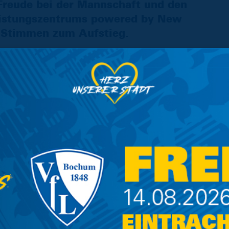
Freude bei der Mannschaft und den
istungszentrums powered by New
 Stimmen zum Aufstieg.
s haben sich den Aufstieg verdient! Das ist
 super zusammengehalten. Das ist der
gewünscht haben, dafür haben wir ein ganzes
heute spielt man Fußball, es freut mich, dass
auf sie!“
LZ:
bschluss für die Mannschaft. Sie haben sich das
elt und eine starke Mentalität bewiesen. Das
chmal deutlich widergespiegelt, was die