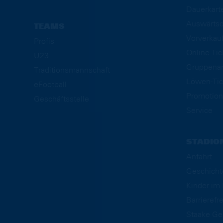
Dauerkart
Auswärtsd
TEAMS
Vorverkau
Profis
Online-Ti
U23
Gruppena
Traditionsmannschaft
Löwen-Tic
eFootball
Promotion
Geschäftsstelle
Service
STADIO
Anfahrt
Geschicht
Kinder i
Barrierefre
Staake Ge