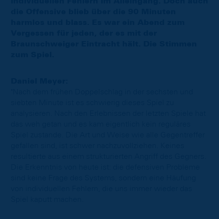
individuellen Fehlern im Alleingang. Doch auch
die Offensive blieb über die 90 Minuten
harmlos und blass. Es war ein Abend zum
Vergessen für jeden, der es mit der
Braunschweiger Eintracht hält. Die Stimmen
zum Spiel.
Daniel Meyer:
"Nach dem frühen Doppelschlag in der sechsten und
siebten Minute ist es schwierig dieses Spiel zu
analysieren. Nach den Erlebnissen der letzten Spiele hat
das weh getan und es kam eigentlich kein reguläres
Spiel zustande. Die Art und Weise wie alle Gegentreffer
gefallen sind, ist schwer nachzuvollziehen. Keines
resultierte aus einem strukturierten Angriff des Gegners.
Die Erkenntnis von heute ist: die defensiven Probleme
sind keine Frage des Systems, sondern eine Häufung
von individuellen Fehlern, die uns immer wieder das
Spiel kaputt machen.