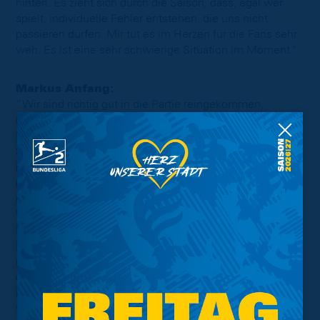
hinten. Es zieht sich durch die Saison, dass, egal wer
spielt, individuelle Fehler entstehen, die uns nicht
passieren dürfen. Mir tut es im Herzen für die Fans sehr
weh. Es ist eine sehr schwierige Situation im Moment."
Markus Anfang:
“Wir sind richtig gut in die Partie reingekommen,
nachdem die Jungs sich einiges vorgenommen haben.
In den vergangenen Wochen waren wir auf der anderen
Seite, wo wir früh Tore kassiert haben. Heute waren wir
mal in der Rolle. Ein stückweit haben wir die Treffer
durch frühes Anlaufen erzwungen. Wir haben viel Druck
erzeugen können und hatten ein gutes Umschaltspiel.
Wir waren von Beginn an in der Partie drin. Mit 4:0 in die
Halbzeit zu gehen war für uns ein richtig gutes Gefühl.
Im zweiten Durchgang sind wir keinen Schritt weniger
gelaufen, sondern haben weiter unser Spiel
durchgezogen. Schade war, dass wir unser Offensivspiel
nicht mehr so durchbekommen haben und nicht mehr so
viele Möglichkeiten kreiert haben. Die Art, wie wir nach