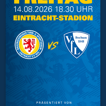
einem Ballverlust im Umschaltspiel reagiert haben, war
heute der Grund dafür, dass wir zu null gespielt haben.
Die Jungs haben heute ein richtig gutes Spiel
abgeliefert. Auf dieser Leistung müssen wir aufbauen."
Foto: imago images
Interessant.
Meistgesuchte Themen
Trainingsplan
Vorverkauf
Geschützter Raum
Kader
Tabelle