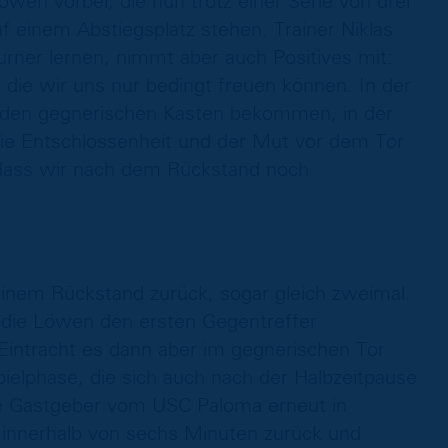
öwen vorbei, die nun trotz einer Serie von drei
f einem Abstiegsplatz stehen. Trainer Niklas
Turner lernen, nimmt aber auch Positives mit:
 die wir uns nur bedingt freuen können. In der
in den gegnerischen Kasten bekommen, in der
die Entschlossenheit und der Mut vor dem Tor
 dass wir nach dem Rückstand noch
nem Rückstand zurück, sogar gleich zweimal.
n die Löwen den ersten Gegentreffer
 Eintracht es dann aber im gegnerischen Tor
Spielphase, die sich auch nach der Halbzeitpause
die Gastgeber vom USC Paloma erneut in
innerhalb von sechs Minuten zurück und