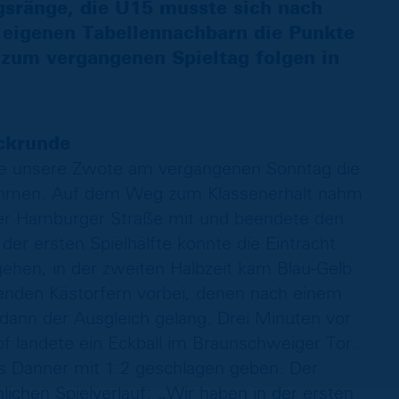
gsränge, die U15 musste sich nach
 eigenen Tabellennachbarn die Punkte
 zum vergangenen Spieltag folgen in
ückrunde
ste unsere Zwote am vergangenen Sonntag die
nehmen. Auf dem Weg zum Klassenerhalt nahm
der Hamburger Straße mit und beendete den
der ersten Spielhälfte konnte die Eintracht
ehen, in der zweiten Halbzeit kam Blau-Gelb
henden Kästorfern vorbei, denen nach einem
dann der Ausgleich gelang. Drei Minuten vor
pf landete ein Eckball im Braunschweiger Tor.
us Danner mit 1:2 geschlagen geben. Der
ichen Spielverlauf: „Wir haben in der ersten