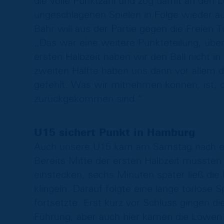
die volle Punktzahl und zog damit an den L
ungeschlagenen Spielen in Folge wieder au
Bahr will aus der Partie gegen die Freien 
„Das war eine weitere Punkteteilung, über
ersten Halbzeit haben wir den Ball nicht 
zweiten Hälfte haben uns dann vor allem 
gefehlt. Was wir mitnehmen können, ist,
zurückgekommen sind.“
U15 sichert Punkt in Hamburg
Auch unsere U15 kam am Samstag nach ei
Bereits Mitte der ersten Halbzeit musste
einstecken, sechs Minuten später ließ die
klingeln. Darauf folgte eine lange torlose 
fortsetzte. Erst kurz vor Schluss gingen 
Führung, aber auch hier kamen die Löwen 