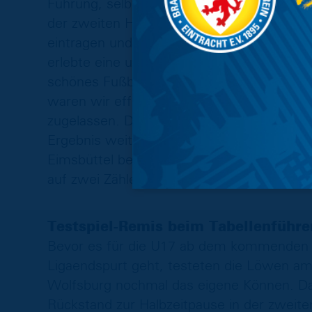
Führung, selbiger konnte zehn Minuten sp
der zweiten Halbzeit konnte sich auch Mak
eintragen und machte damit den Deckel auf
erlebte eine unangenehme Partie, die sein
schönes Fußballspiel, der kleine Platz ha
waren wir effizient und konzentriert, ha
zugelassen. Damit können wir sehr zufrie
Ergebnis weiter auf dem Relegationsrang,
Eimsbüttel bei drei Punkten halten und so
auf zwei Zähler aufschließen.
Testspiel-Remis beim Tabellenführe
Bevor es für die U17 ab dem kommenden
Ligaendspurt geht, testeten die Löwen am
Wolfsburg nochmal das eigene Können. Dab
Rückstand zur Halbzeitpause in der zweite