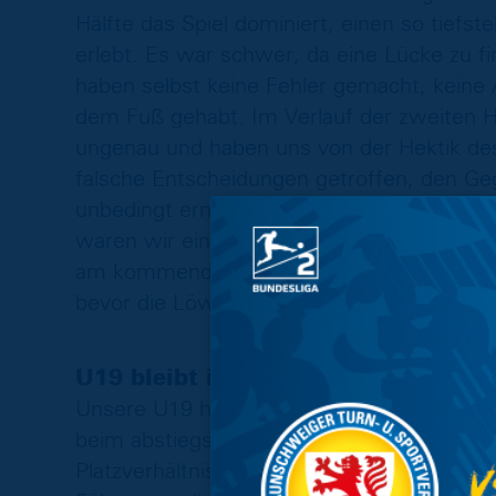
Hälfte das Spiel dominiert, einen so tiefs
erlebt. Es war schwer, da eine Lücke zu f
haben selbst keine Fehler gemacht, keine 
dem Fuß gehabt. Im Verlauf der zweiten Hä
ungenau und haben uns von der Hektik de
falsche Entscheidungen getroffen, den Geg
unbedingt erneut in Führung gehen und hab
waren wir einfach nicht gut genug.“ Unse
am kommenden Donnerstag geht es nochma
bevor die Löwen am Sonntag zum Tabellenf
U19 bleibt im Aufstiegskampf dran
Unsere U19 hat sich derweil im Aufstiegs
beim abstiegsgefährdeten JFV Lübeck sieg
Platzverhältnisse mit 3:0. Mitte der ersten