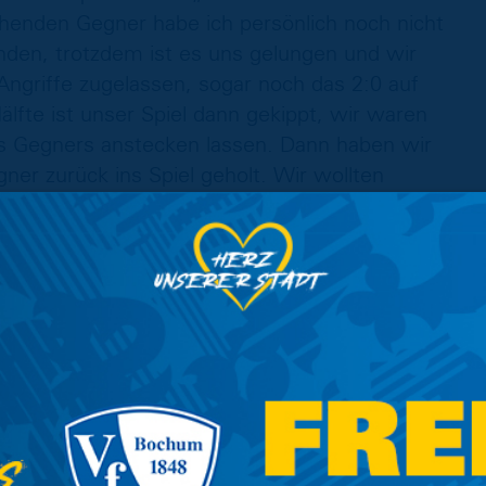
tehenden Gegner habe ich persönlich noch nicht
inden, trotzdem ist es uns gelungen und wir
Angriffe zugelassen, sogar noch das 2:0 auf
lfte ist unser Spiel dann gekippt, wir waren
s Gegners anstecken lassen. Dann haben wir
ner zurück ins Spiel geholt. Wir wollten
en dabei zu viel zugelassen, schlussendlich
re Zwote erwartet nun eine englische Woche,
ls auf eigenem Platz gegen den BSC Acosta,
ührer SSV Vorsfelde reisen.
kampf keine Punkte nehmen lassen, zu Gast
ten die Löwen trotz schwieriger
 Hälfte ging die Eintracht durch Rami Zouaoui in