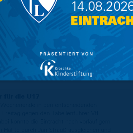
äter den Vorsprung sogar noch ausbauen. In
sym Tytarenko früh in die Torschützenliste
 die Partie. Löwen-Trainer Marc Pfitzner
e Mannschaft gut lösen konnte: "Das war kein
t es uns wirklich schwer gemacht. Trotzdem
ben dem Gegner gegenüber keine Torchancen
den sein." Die Löwen stehen mit diesem
 konnten den Abstand zu den Verfolgern aus
gar auf den Tabellenführer VfL Osnabrück bis
r für die U17
 Wochenende in den entscheidenden
 Freitag gegen den Tabellenführer VfL
ei konnte die Eintracht nach vorläufigem
n Hälfte durch Jan Strauß ausgleichen und