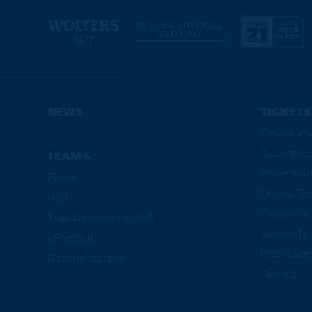
NEWS
TICKETS
Dauerkart
Auswärtsd
TEAMS
Vorverkau
Profis
Online-Ti
U23
Gruppena
Traditionsmannschaft
Löwen-Tic
eFootball
Promotion
Geschäftsstelle
Service