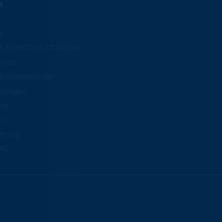
N
e
m EINTRACHT-STADION
iheit
burtstagskinder
hrungen
mie
an
dnung
BC