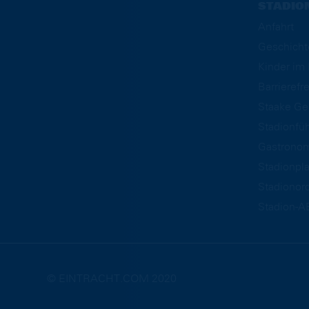
STADIO
Anfahrt
Geschicht
Kinder i
Barrierefre
Staake Ge
Stadionfü
Gastrono
Stadionpl
Stadionor
Stadion-A
© EINTRACHT.COM 2020