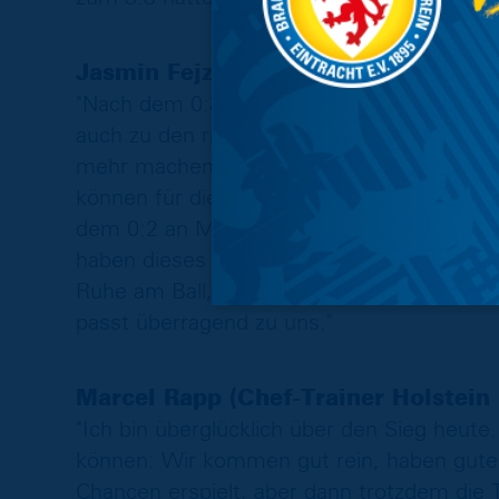
Jasmin Fejzic:
"Nach dem 0:3 haben wir richtig gut gespi
auch zu den richtigen Zeitpunkten die Tore
mehr machen können. Wir haben nicht die
können für die Moral was mitnehmen. Mein
dem 0:2 an Manu Wintzheimer. Die zweite Li
haben dieses Jahr vieles in der Defensive
Ruhe am Ball, er macht das gut und hat ein
passt überragend zu uns."
Marcel Rapp (Chef-Trainer Holstein 
"Ich bin überglücklich über den Sieg heute
können: Wir kommen gut rein, haben guten
Chancen erspielt, aber dann trotzdem die