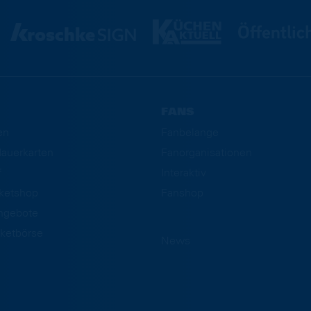
FANS
en
Fanbelange
auerkarten
Fanorganisationen
f
Interaktiv
cketshop
Fanshop
ngebote
ketbörse
News