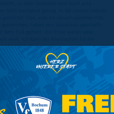
emacht, zu dem Zeitpunkt sind auch gute
r nicht zwingend genug. In die zweite Halbzeit
h gestartet. Das, was ich danach gesehen hab,
nd genommen, haben den Anschluss geschafft,
uf dem Fuß gehabt. Am Ende waren viele
sehr weh. Ich kann der Mannschaft für die
 als nur die Anfangsphase verschlafen, zu
 einen blöden Konter, das bricht uns etwas
sind, ist das, was wir hier zuhause spielen
da mitgenommen. Wenn man zuhause drei Tore
winnen. Nach dem Anschlusstreffer ging
hade, dass wir nicht mehr die dicke Chance
den es aufarbeiten."