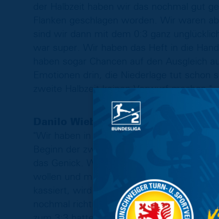
der Halbzeit haben wir das nochmal gut g
Flanken geschlagen worden. Wir waren abe
sind wir dann mit dem 0:3 ganz unglücklic
war super. Wir haben das Heft in die Ha
haben sogar Chancen auf den Ausgleich a
Emotionen drin, die Niederlage tut schon 
zweite Halbzeit keinen Vorwurf machen."
Danilo Wiebe:
"Wir haben in der ersten Hälfte noch mehr
Beginn der zweiten Halbzeit bekommen wir
das Genick. Wie wir dann zurückgekommen 
wollen und müssen. Wir haben die Fans 
kassiert, wird es schwer, ein Spiel zu ge
nochmal richtig was durch das Stadion. Sc
zum 3:3 hatten. Heute tut es weh, wir wer