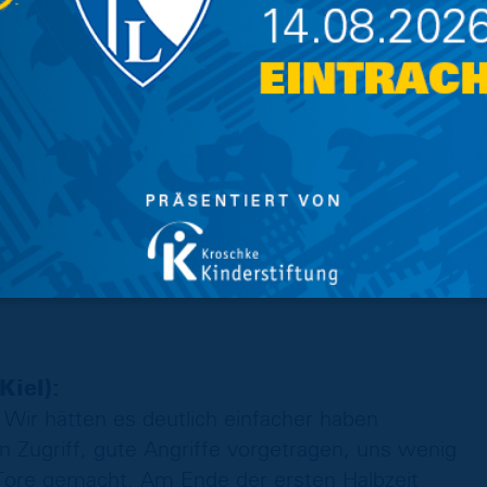
elt und das Spiel dominiert, wir machen dann
. Am Ende haben wir den dritten Treffer nicht
 Köpfe hängen lassen und weitergemacht, wir
er Meinung nach ist es ein klares Foul vor
ga ist definitiv keine einfache Liga, wir
 sehr gut kompensiert. Hasan Kuruçay hat die
e super Übersicht. Er ist ein guter Junge und
Kiel):
. Wir hätten es deutlich einfacher haben
 Zugriff, gute Angriffe vorgetragen, uns wenig
 Tore gemacht. Am Ende der ersten Halbzeit