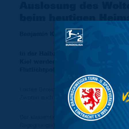
Auslosung des Wolte
beim heutigen Heims
Benjamin Kessel als Losfee
In der Halbzeitpause des heutigen 
Kiel werden im EINTRACHT-STADION 
Flutlichtpokals 2022/2023 ausgelost
Losfee Benjamin Kessel wird die Begegnun
Zwoten auch die Freien Turner, der FC 
Der klassentiefere Verein hat Heimrecht. 
Begegnungen stehen noch nicht fest.