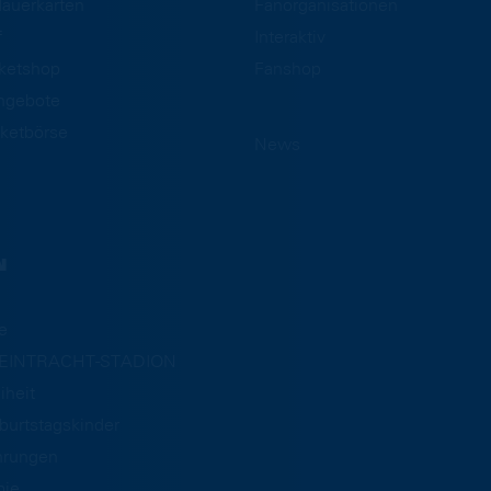
auerkarten
Fanorganisationen
f
Interaktiv
cketshop
Fanshop
ngebote
ketbörse
News
N
e
m EINTRACHT-STADION
iheit
burtstagskinder
hrungen
mie