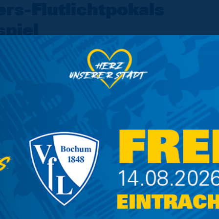
rs-Flutlichtpokals
piel
Heimspiels der Löwen gegen Holstein
die Halbfinalspiele des Wolters-
.
gen ziehen. Im Topf sind neben unserer
Wenden und der TSC Vahdet Braunschweig.
Die genauen Spieltermine der beiden