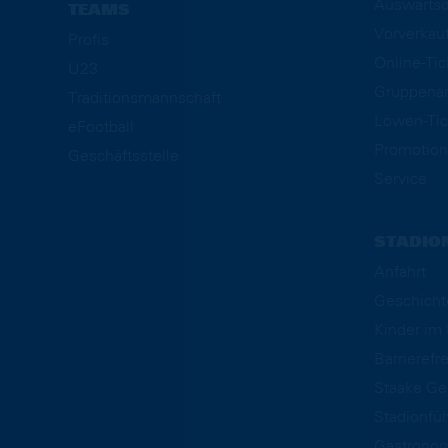
Auswärtsd
TEAMS
Vorverkau
Profis
Online-Ti
U23
Gruppena
Traditionsmannschaft
Löwen-Tic
eFootball
Promotion
Geschäftsstelle
Service
STADIO
Anfahrt
Geschicht
Kinder i
Barrierefre
Staake Ge
Stadionfü
Gastrono