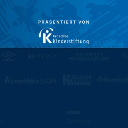
FANS
en
Fanbelange