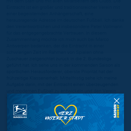
mit dem Staff und mit allen Mitarbeitern des Clubs. Die
Eintracht ist ein großer und traditionsreicher Verein mit
einer begeisternden Anhängerschaft, eine
herausragende Adresse im deutschen Fußball. Ich danke
den Verantwortlichen und insbesondere Peter Vollmann
für das entgegengebrachte Vertrauen. In diesem
Zusammenhang möchte ich mich auch bei Marco
Antwerpen bedanken, der die Eintracht in einer
schwierigen Zeit im Rahmen von Spielen ohne
Zuschauer zielgerichtet zurück in die 2. Bundesliga
geführt hat. Ich sehe uns in der kommenden Saison als
sportlichen Herausforderer, oberste Priorität hat der
frühzeitige Klassenerhalt. Mittelfristig sehe ich meine
Aufgabe darin, mit der Eintracht einen überzeugenden
und modernen Fußball zu entwickeln und den Verein
dauerhaft wieder fest im Kreis der Zweitligisten zu
etablieren.“
Der neue Trainer wird heute offiziell vorgestellt. Die
Pressekonferenz findet Ihr heute Nachmittag auf