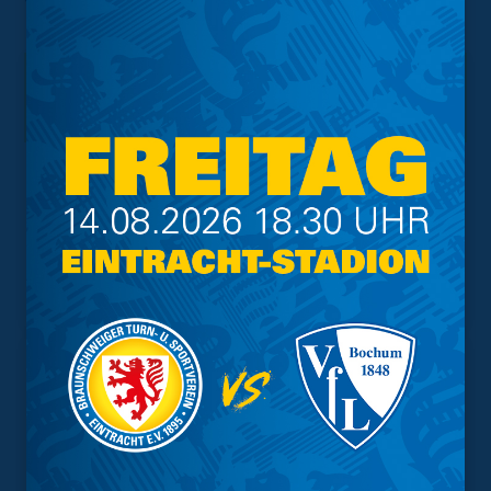
YouTube.
Interessant.
Meistgesuchte Themen
Trainingsplan
Vorverkauf
Geschützter Raum
Kader
Tabelle