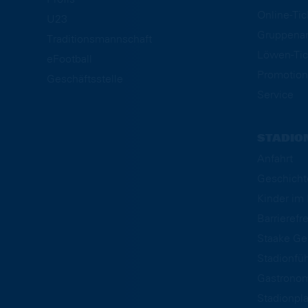
Online-Ti
U23
Gruppena
Traditionsmannschaft
Löwen-Tic
eFootball
Promotion
Geschäftsstelle
Service
STADIO
Anfahrt
Geschicht
Kinder i
Barrierefre
Staake Ge
Stadionfü
Gastrono
Stadionpl