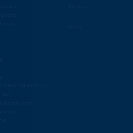
cketshop
Fanshop
ngebote
ketbörse
News
N
e
m EINTRACHT-STADION
iheit
burtstagskinder
hrungen
mie
an