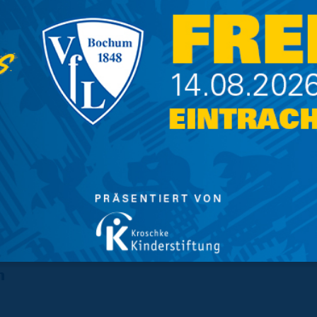
ominik“ an der Xbox antreten.
r das Spiel gegen den VfL Bochum übertragen.
eatured Match und wird um 17 Uhr auf den
os zu verpassen:
raunschweig
efootball/
n