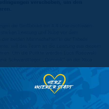
bedingungen verschoben, um den
aren.
gegen die Geißböcke ein 4:4-Unentschieden
r starken Leistung und Ruhe vor dem
 der beiden Mannschaften in der Tabelle
nnte, will das Team an die Leistung aus diesem
fahren. Um die Punkte werden Luca Rosowski
inik Schwerdtfeger „Dominik“ an der Xbox
gs für eine Wiedergutmachung sorgen. Denn
e, obwohl alle drei Spiele nur knapp
 virtuellen Minuten ein 1:1-Unentschieden zur
ir mit Can Kayhan „Quare7ma“ an der