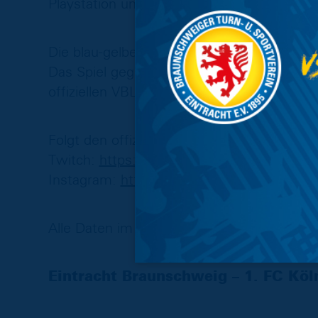
Playstation und Dominik Schwerdtfeger „D
Die blau-gelbe Webshow wird ab 19.15 Uh
Das Spiel gegen den 1. FC Köln ist ein F
offiziellen VBL-Kanälen gezeigt.
Folgt den offiziellen Kanälen, um keine Inf
Twitch:
https://www.twitch.tv/eintrachtb
Instagram:
https://www.instagram.com/ebs
Alle Daten im Überblick:
Eintracht Braunschweig – 1. FC Köl