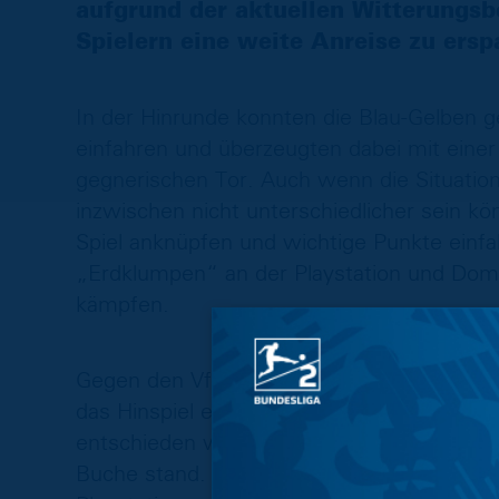
aufgrund der aktuellen Witterungs
Spielern eine weite Anreise zu ersp
In der Hinrunde konnten die Blau-Gelben 
einfahren und überzeugten dabei mit eine
gegnerischen Tor. Auch wenn die Situation
inzwischen nicht unterschiedlicher sein kö
Spiel anknüpfen und wichtige Punkte ein
„Erdklumpen“ an der Playstation und Dom
kämpfen.
Gegen den VfL Bochum wollen unsere Jun
das Hinspiel endete mit einer 1:7-Niederlag
entschieden wurden und im Doppel nach 90
Buche stand. Für die Revanche werden w