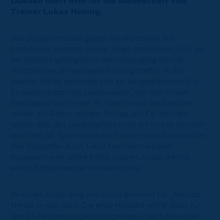
Duellen mehr drin für die Mannschaft von
Trainer Lukas Hennig.
Das Doppel im Spiel gegen die eFootballer aus
Leverkusen konnten unsere Jungs dominieren. Kurz vor
der Halbzeit gelang durch den Neuzugang Manuel
Wintzheimer der verdiente Führungstreffer. In der
zweiten Hälfte zeichnete sich ein ausgeglichenes Bild.
Es waren jedoch die Leverkusener, die nach einem
Sonntagsschuss in der 78. Spielminute die Weichen
wieder auf Remis stellten. Philipp und Kai steckten
jedoch trotz des Gegentreffers nicht auf und so konnten
sie in der 84. Spielminute nach einer tollen Kombination
den Siegtreffer durch Fabio Kaufmann erzielen.
Insgesamt eine starke Partie unserer Jungs, die mit
einem Erfolg beendet werden konnte.
Im ersten Einzel ging wie schon gewohnt Kai „hensoo“
Hense an den Start. Die erste Halbzeit wollte dabei für
den 24-Jährigen so gar nicht gelingen, nach den ersten