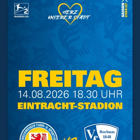
sogar selbst für die Blau-Gelben erhöhen. Der
Neuzugang Tarsis Bonga, auf dem virtuellen Feld als
Mittelfeldspieler eingesetzt, war frei durch und schoss
das Leder über den Torwart hinweg in den Kasten der
Domstädter. Doch diesmal war es leider der Kölner
Denis „Denis“ Müller, der schnell wieder oben auf war
und durch Sergis Adamyan eine Antwort parat hatte,
sodass die Partie ebenfalls unentschieden ausging.
Damit entschied sich erneut alles im Duell von Philipp
„Eisvogel“ Schermer gegen den erfahrenen Tim
„TheStrxnger“ Katnawatos. Philipp konnte hier sogar
früh in Führung gehen und das Torekonto von Fabio
Kaufmann aufstocken. Anschließend spielte der Kölner
leider seine ganze Klasse aus und drehte die Partie zu
einem deutlichen 1:4 im ersten Durchgang. Nach der
Halbzeitpause kam Philipp mit Luc Ihorst und Lion
Lauberbach nochmal bis auf ein 3:4 ran, doch der Gegner
zog anschließend erneut mit dem 3:5 und 3:6 davon und
konnte das Duell damit am Ende für sich entscheiden.