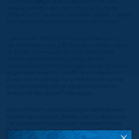
Aktion der Begegnung ganz spät und konnten das
Aufeinandertreffen dank des Matchwinners Serdar
Azmoun mit 2:1 gewinnen. Ein äußerst bitteres Ergebnis
führt damit zu einer Punkteteilung mit der Werkself.
In der zweiten Partie des Abends stand das Duell mit
den Domstädtern vom 1. FC Köln an. Im Doppel waren
es diesmal unsere Jungs die einen späten Treffer
erzielen und den Favoriten aus Köln damit ein
Unentschieden im Doppel abringen konnten. Die Kölner
gingen dabei zunächst in der 60. Spielminute durch
Florian Dietz in Führung. Für unsere Eintracht konnte
abermals Angreifer Manuel Wintzheimer in der 87.
Spielminute den späten Treffer erzielen.
Auch im Einzel musste Kai zu Beginn der Partie einen
Rückschlag hinnehmen. Bereits in der 12. Spielminute
war es Sebastian Andersson der den Effzeh in Front
brachte. Diese Führung konnte Kai in der 21. Minute
durch Lion Lauberbach egalisieren und nach der Halbzeit