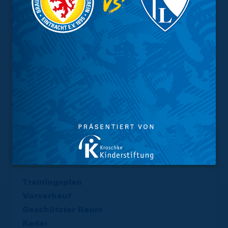
Nach dem Duell gegen den aktuellen Tabellenzweiten
stehen die eLöwen damit leider ohne Punkte da.
In der kommenden Woche steht ein Dreierspieltag in der
Virtual Bundesliga Club Championship an. Wir spielen
dabei gegen den Tabellenführer F.C. Hansa Rostock (18
Uhr), den SV Werder Bremen (19.30 Uhr) und die
Rothosen vom Hamburger SV (21 Uhr). Natürlich gibt es
alle Duelle wieder live auf
Twitch
zu sehen.
Interessant.
Meistgesuchte Themen
Trainingsplan
Vorverkauf
Geschützter Raum
Kader