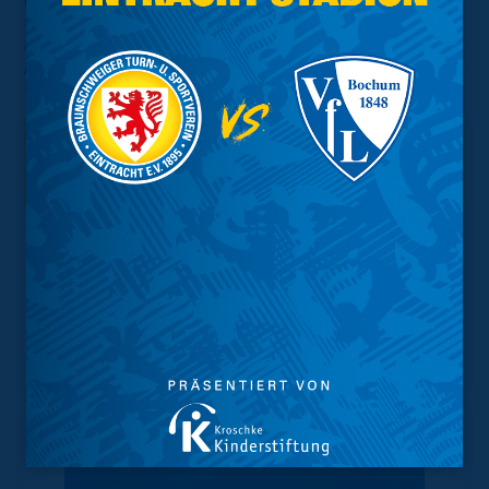
Sponsoren-Talk bald wieder in persönlicherer Form
durchführen zu können. Um kurz nach 20 Uhr endete
eine rundum gelungene Veranstaltung!
Interessant.
Meistgesuchte Themen
Trainingsplan
Vorverkauf
Geschützter Raum
Kader
Tabelle