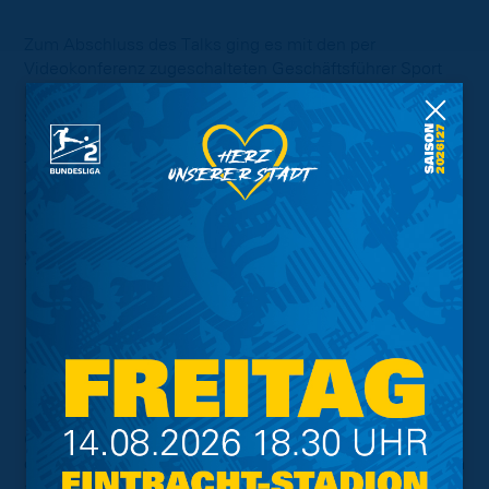
Zum Abschluss des Talks ging es mit den per
Videokonferenz zugeschalteten Geschäftsführer Sport
Peter Vollmann und Chef-Trainer Daniel Meyer um die
sportliche Ausgangslage der Blau-Gelben für den
Saisonendspurt in der 2. Bundesliga. Unteranderem
thematisierten die beiden Gäste die aktuelle
Arbeitsweise durch die Einschränkungen der Corona-
Quarantäne vom Löwen-Coach, die Ziele und Chancen
im Hinblick auf die letzten Partien der laufenden
Spielzeit, sowie die Planung für das kommende Jahr im
Profifußball.
Das Ende des erfolgreichen Abends bildete eine kurze
Ansprache vom kaufmännischen Geschäftsführer
Wolfram Benz, der sich persönlich und im Namen der
Eintracht für die gelungene Veranstaltung bei den
Gästen, Organisatoren und Zuschauern bedankte und
der Mannschaft viel Erfolg für Sonntag wünschte. Zudem
äußerte er zum Abschluss noch die Hoffnung, den