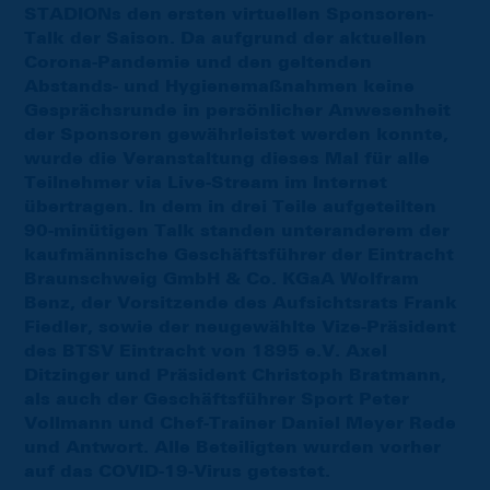
STADIONs den ersten virtuellen Sponsoren-
Talk der Saison. Da aufgrund der aktuellen
Corona-Pandemie und den geltenden
Abstands- und Hygienemaßnahmen keine
Gesprächsrunde in persönlicher Anwesenheit
der Sponsoren gewährleistet werden konnte,
wurde die Veranstaltung dieses Mal für alle
Teilnehmer via Live-Stream im Internet
übertragen. In dem in drei Teile aufgeteilten
90-minütigen Talk standen unteranderem der
kaufmännische Geschäftsführer der Eintracht
Braunschweig GmbH & Co. KGaA Wolfram
Benz, der Vorsitzende des Aufsichtsrats Frank
Fiedler, sowie der neugewählte Vize-Präsident
des BTSV Eintracht von 1895 e.V. Axel
Ditzinger und Präsident Christoph Bratmann,
als auch der Geschäftsführer Sport Peter
Vollmann und Chef-Trainer Daniel Meyer Rede
und Antwort. Alle Beteiligten wurden vorher
auf das COVID-19-Virus getestet.