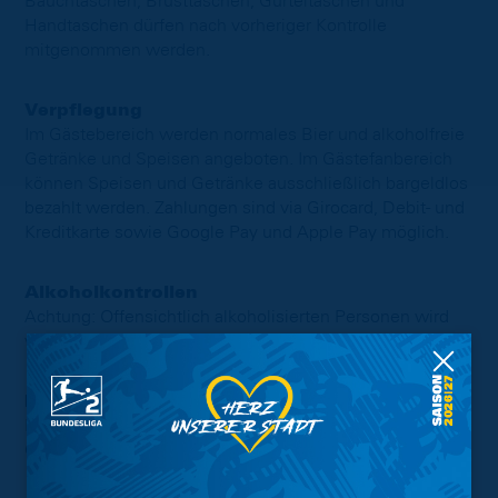
Bauchtaschen, Brusttaschen, Gürteltaschen und
Handtaschen dürfen nach vorheriger Kontrolle
mitgenommen werden.
Verpflegung
Im Gästebereich werden normales Bier und alkoholfreie
Getränke und Speisen angeboten. Im Gästefanbereich
können Speisen und Getränke ausschließlich bargeldlos
bezahlt werden. Zahlungen sind via Girocard, Debit- und
Kreditkarte sowie Google Pay und Apple Pay möglich.
Alkoholkontrollen
Achtung: Offensichtlich alkoholisierten Personen wird
vom Ordnungsdienst der Zugang zum Stadion verwehrt.
Info für Personen mit Stadionverbot
Personen mit Stadionverbot können sich hinter dem
Gästeeingang aufhalten.