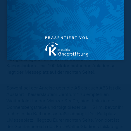
Anfahrt
und Parken für Reisebusse
Direkt am Gästeeingang auf dem Parkplatz P-Ost ist Platz
für eure Fanbusse. Anfahrt zum Parkplatz P-Ost erfolgt
über Kantstraße/Fritz-Walter-Straße.
Anfahrt
und Parken für Neunerbusse und PKW
Für die PKW sowie 9-Sitzer der Gastfans ist der Parkplatz
„Messeplatz“ vorgesehen (Adresse für das
Navigationsgerät: Entersweilerstraße1, 67657
Kaiserslautern – ca. 100 Meter hinter der Zieladresse
liegt der Messeplatz auf der rechten Seite).
Sowohl bei der Anreise über die A6 als auch A63 ist die
Ausfahrt „Kaiserslautern Centrum“ zu empfehlen.
Weiter folgt Ihr der Mainzer Straße, biegt links in die
Donnersbergstraße und folgt dieser ca. 1,5 km, bevor Ihr
rechts in die Barbarossastraße abbiegt. Der Parkplatz
„Messeplatz“ liegt zu Eurer rechten Seite. Von dort ist
der Gastfanbereich des Fritz-Walter-Stadions fußläufig in