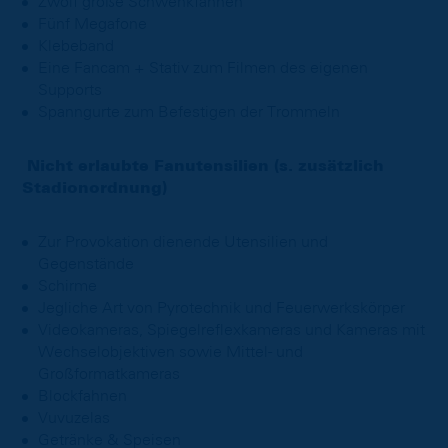
Zwölf große Schwenkfahnen
Fünf Megafone
Klebeband
Eine Fancam + Stativ zum Filmen des eigenen
Supports
Spanngurte zum Befestigen der Trommeln
Nicht erlaubte Fanutensilien (s. zusätzlich
Stadionordnung)
Zur Provokation dienende Utensilien und
Gegenstände
Schirme
Jegliche Art von Pyrotechnik und Feuerwerkskörper
Videokameras, Spiegelreflexkameras und Kameras mit
Wechselobjektiven sowie Mittel- und
Großformatkameras
Blockfahnen
Vuvuzelas
Getränke & Speisen