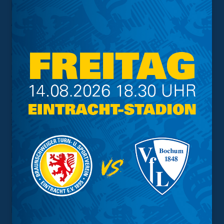
Informationen zur Anreise
Anfahrt
mit der Bahn
Für Fans, die am Sonntag mit der Bahn aus
Braunschweig nach Kaiserslautern reisen, wird die
Verbindung mit dem ICE um 05.57 Uhr ab Braunschweig
Hauptbahnhof empfohlen. Bei einer der späteren
Verbindungen kann es unterwegs zu
Reisewegüberschneidungen kommen. Fans, die mit
dem Zug anreisen, müssen den Hauptbahnhof bei
Anreise mit dem Zug am Südausgang verlassen, der
Zollamtstraße nach links folgen und am Kreisel in die
Malzstraße einbiegen. Folgt dieser bis direkt zum
Gastfaneingang (Werner-Liebrich-Tor). Die Eintrittskarte
berechtigt am Veranstaltungstag bis zum
darauffolgenden Tag 3 Uhr zur Fahrt in allen Bussen,
Straßenbahnen und freigegebenen Zügen (DB: RE, RB
und S-Bahn jeweils in der 2. Klasse) im Verkehrsverbund
Rhein-Neckar (VRN). Vom Hauptbahnhof aus gibt es
keinen Shuttleservice.