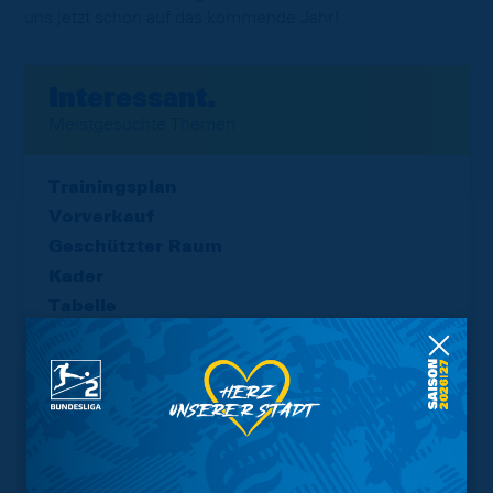
uns jetzt schon auf das kommende Jahr!
Interessant.
Meistgesuchte Themen
Trainingsplan
Vorverkauf
Geschützter Raum
Kader
Tabelle