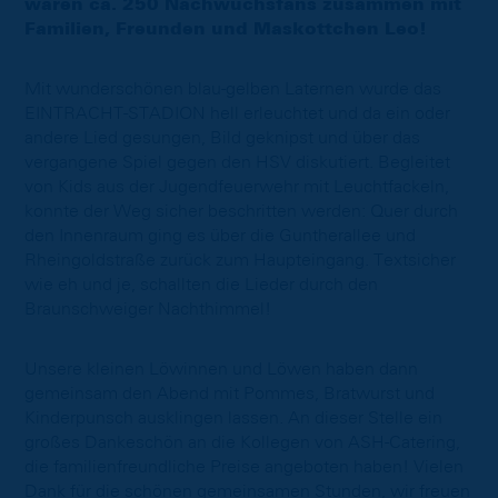
waren ca. 250 Nachwuchsfans zusammen mit
Familien, Freunden und Maskottchen Leo!
Mit wunderschönen blau-gelben Laternen wurde das
EINTRACHT-STADION hell erleuchtet und da ein oder
andere Lied gesungen, Bild geknipst und über das
vergangene Spiel gegen den HSV diskutiert. Begleitet
von Kids aus der Jugendfeuerwehr mit Leuchtfackeln,
konnte der Weg sicher beschritten werden: Quer durch
den Innenraum ging es über die Guntherallee und
Rheingoldstraße zurück zum Haupteingang. Textsicher
wie eh und je, schallten die Lieder durch den
Braunschweiger Nachthimmel!
Unsere kleinen Löwinnen und Löwen haben dann
gemeinsam den Abend mit Pommes, Bratwurst und
Kinderpunsch ausklingen lassen. An dieser Stelle ein
großes Dankeschön an die Kollegen von ASH-Catering,
die familienfreundliche Preise angeboten haben! Vielen
Dank für die schönen gemeinsamen Stunden, wir freuen