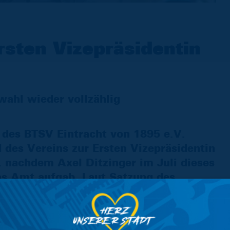
rsten Vizepräsidentin
ahl wieder vollzählig
 des BTSV Eintracht von 1895 e.V.
des Vereins zur Ersten Vizepräsidentin
, nachdem Axel Ditzinger im Juli dieses
as Amt aufgab. Laut Satzung des
r Vorstand auf Vorschlag des Präsidiums
eriode besetzen. Das amtierende
der Außerordentlichen