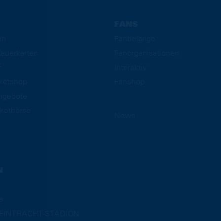
FANS
en
Fanbelange
auerkarten
Fanorganisationen
f
Interaktiv
cketshop
Fanshop
ngebote
ketbörse
News
N
e
m EINTRACHT-STADION