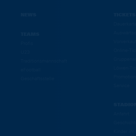
NEWS
TICKETS
Dauerkart
Auswärtsd
TEAMS
Vorverkau
Profis
Online-Ti
U23
Gruppena
Traditionsmannschaft
Löwen-Tic
eFootball
Promotion
Geschäftsstelle
Service
STADIO
Anfahrt
Geschicht
Kinder i