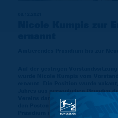
08.12.2021
Nicole Kumpis zur E
ernannt
Amtierendes Präsidium bis zur Neuw
Auf der gestrigen Vorstandssitzung
wurde Nicole Kumpis vom Vorstand 
ernannt. Die Position wurde vakant
Jahres aus persönlichen Gründen d
Vereins darf in dieser Situation de
den Posten für den Rest der Amtsp
Präsidium ist bis zur Neuwahl auf 