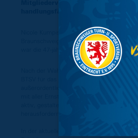
Mitgliederversammlung damit wiede
handlungsfähig.
Nicole Kumpis ist seit Mai 2021 als Vorst
Braunschweig Salzgitter e.V. und Geschäft
war die 47-jährige geschäftsführende Vors
Nach der Wahl betonte die neue Vizepräsi
BTSV für das in mich gesetzte Vertrauen, m
außerordentlichen Mitgliederversammlung
mit aller Ernsthaftigkeit und blau-gelben L
aktiv, gestaltend und kommunikativ in den 
herausfordernden Zeit zu einer stabilen St
In der aktuellen Situation war es Präsidi