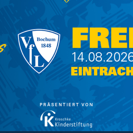
r vollzählig und vollumfänglich
ändin des Deutschen Roten Kreuzes
sführerin der Sprungbrett GmbH tätig. Zuvor
tändin der Eintracht Braunschweig Stiftung.
dentin: „Ich bedanke mich beim Vorstand des
ich als Vize-Präsidentin bis zur
 zu wählen. Auch weiterhin möchte ich mich
eidenschaft, die dieses Ehrenamt erfordert,
Verein einbringen und in dieser
ruktur beitragen.“
um und Vorstand gleichermaßen wichtig das