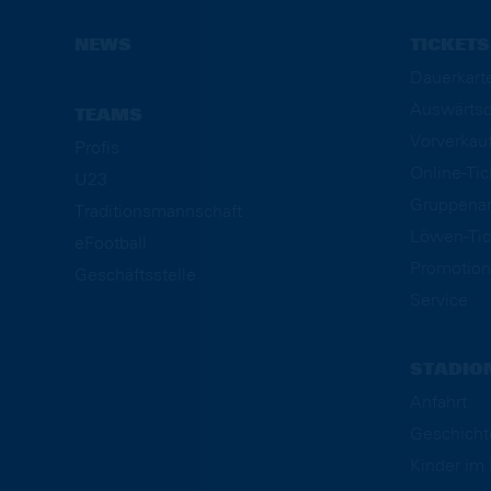
NEWS
TICKETS
Dauerkart
Auswärtsd
TEAMS
Vorverkau
Profis
Online-Ti
U23
Gruppena
Traditionsmannschaft
Löwen-Tic
eFootball
Promotion
Geschäftsstelle
Service
STADIO
Anfahrt
Geschicht
Kinder i