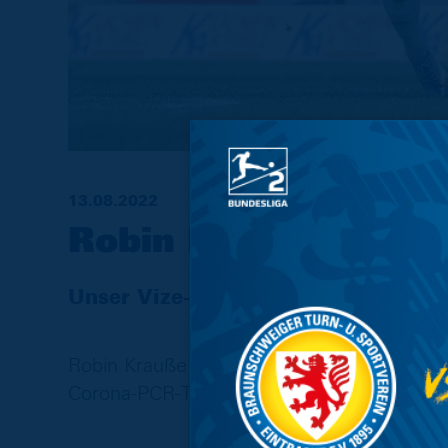
13.08.2022
Robin Krauße fehlt 
Unser Vize-Kapitän fehlt in Kiel
Robin Krauße fehlt beim heutigen Auswärtss
Corona-PCR-Tests.