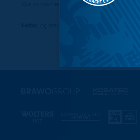
Wir wünschen Dir einen milden Verlauf un
Foto:
Agentur Hübner