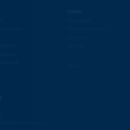
FANS
en
Fanbelange
auerkarten
Fanorganisationen
f
Interaktiv
cketshop
Fanshop
ngebote
ketbörse
News
N
e
m EINTRACHT-STADION