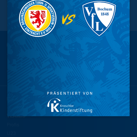
NACH OBEN
Wir sind
Eintracht.
NEWS
TEAMS
Profis
U23