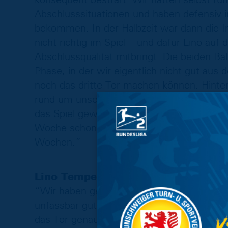
Abschlusssituationen und haben defensiv
bekommen. In der Halbzeit war dann die 
nicht richtig im Spiel – und dafür Lino auf di
Abschlussqualität mitbringt. Die beiden B
Phase, in der wir eigentlich nicht gut aus
noch das dritte Tor machen können. Hinten 
rund um unsere eigene Box. Wir sind froh
das Spiel gewonnen haben. Wir sind auf e
Woche schon gesagt: Wir sind noch nicht a
Wochen.”
Lino Tempelmann:
“Wir haben genau da angesetzt, wo wir in
unfassbar guten Leistung. Nach der Halbz
das Tor genau in einer Phase, die uns rich