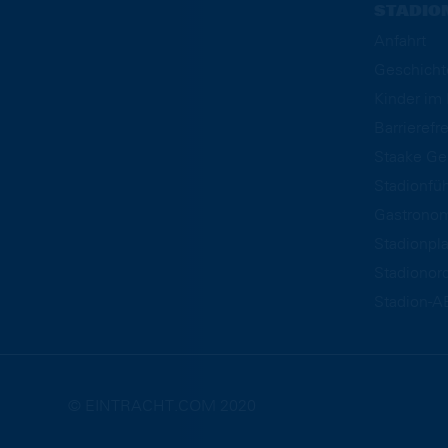
STADIO
Anfahrt
Geschicht
Kinder i
Barrierefre
Staake Ge
Stadionfü
Gastrono
Stadionpl
Stadionor
Stadion-A
© EINTRACHT.COM 2020