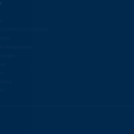
N
e
m EINTRACHT-STADION
iheit
burtstagskinder
hrungen
mie
an
dnung
BC