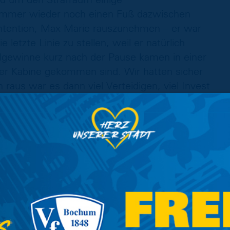
 immer wieder noch einen Fuß dazwischen
Intention, Max Marie rauszunehmen – er war
e letzte Linie zu stellen, weil er natürlich
allgewinne kurz nach der Pause kamen in einer
 der Kabine gekommen sind. Wir hätten sicher
raus war es dann viel Verteidigen, viel Invest
, dass wir den nächsten Schritt gemacht und
inem guten Weg, aber ich habe es auch letzte
m Ziel. Wir freuen uns auf die nächsten
 Hamburg aufgehört haben – mit einer
eit mussten wir uns kurz finden, und dann kam
tig viel Kraft gegeben hat. Wir wussten: Heute