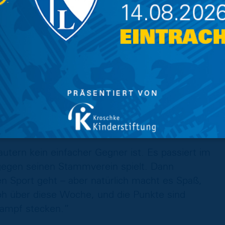
 nochmal einen draufgelegt und die drei Punkte
m Weg zum Stadion tatsächlich noch drüber
 Spiel, auch für ihn. Wir haben alles
für alle anderen. Dass es heute so aufgegangen
en uns zusammengesetzt, geschaut, wo unsere
ssen. Und das ist uns in den nachfolgenden
haben gezeigt, vergangene Woche und auch
autern kein einfacher Gegner ist. Es passiert im
 gegen seinen Stammverein spielt. Dann
en Sport geht – aber natürlich macht es Spaß,
roh über diese Woche, und die Punkte sind
kampf stecken.”