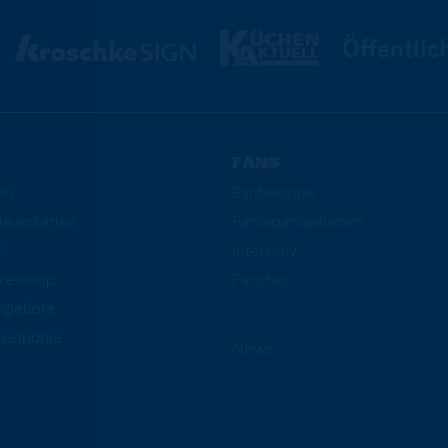
FANS
en
Fanbelange
auerkarten
Fanorganisationen
f
Interaktiv
cketshop
Fanshop
ngebote
ketbörse
News