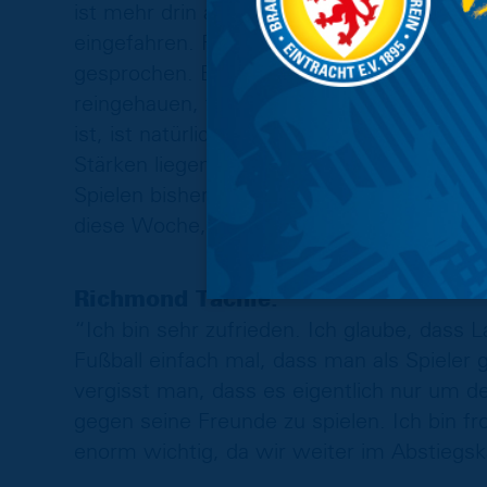
ist mehr drin als nur ein Punkt. Wir haben
eingefahren. Richie und ich haben auf de
gesprochen. Er meinte, es sei ein wichtiges
reingehauen, für ihn, aber natürlich auch 
ist, ist natürlich richtig schön. Wir hab
Stärken liegen, was wir besser machen mü
Spielen bisher richtig gut gelungen. Wir 
diese Woche, wozu wir fähig sind.”
Richmond Tachie:
“Ich bin sehr zufrieden. Ich glaube, dass L
Fußball einfach mal, dass man als Spieler
vergisst man, dass es eigentlich nur um d
gegen seine Freunde zu spielen. Ich bin f
enorm wichtig, da wir weiter im Abstiegs