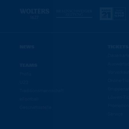
NEWS
TICKETS
Dauerkart
Auswärtsd
TEAMS
Vorverkau
Profis
Online-Ti
U23
Gruppena
Traditionsmannschaft
Löwen-Tic
eFootball
Promotion
Geschäftsstelle
Service