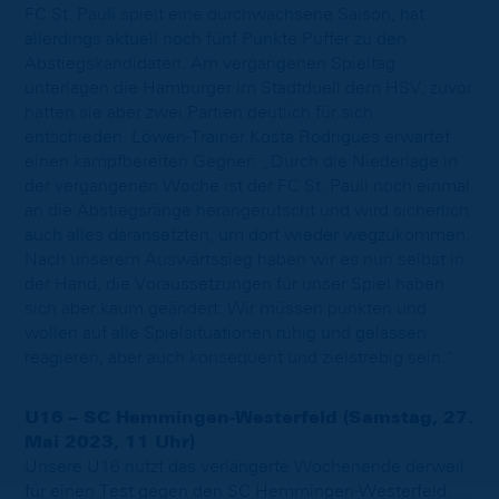
FC St. Pauli spielt eine durchwachsene Saison, hat
allerdings aktuell noch fünf Punkte Puffer zu den
Abstiegskandidaten. Am vergangenen Spieltag
unterlagen die Hamburger im Stadtduell dem HSV, zuvor
hatten sie aber zwei Partien deutlich für sich
entschieden. Löwen-Trainer Kosta Rodrigues erwartet
einen kampfbereiten Gegner: „Durch die Niederlage in
der vergangenen Woche ist der FC St. Pauli noch einmal
an die Abstiegsränge herangerutscht und wird sicherlich
auch alles daransetzten, um dort wieder wegzukommen.
Nach unserem Auswärtssieg haben wir es nun selbst in
der Hand, die Voraussetzungen für unser Spiel haben
sich aber kaum geändert: Wir müssen punkten und
wollen auf alle Spielsituationen ruhig und gelassen
reagieren, aber auch konsequent und zielstrebig sein.“
U16 – SC Hemmingen-Westerfeld (Samstag, 27.
Mai 2023, 11 Uhr)
Unsere U16 nutzt das verlängerte Wochenende derweil
für einen Test gegen den SC Hemmingen-Westerfeld.