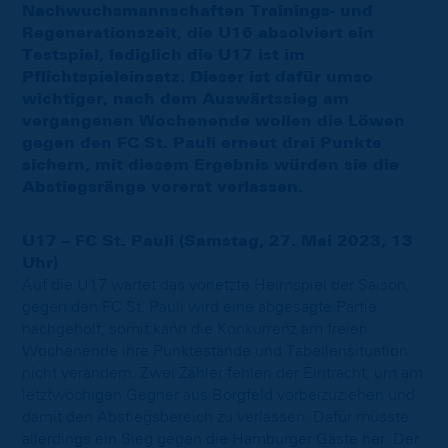
Nachwuchsmannschaften Trainings- und
Regenerationszeit, die U16 absolviert ein
Testspiel, lediglich die U17 ist im
Pflichtspieleinsatz. Dieser ist dafür umso
wichtiger, nach dem Auswärtssieg am
vergangenen Wochenende wollen die Löwen
gegen den FC St. Pauli erneut drei Punkte
sichern, mit diesem Ergebnis würden sie die
Abstiegsränge vorerst verlassen.
U17 – FC St. Pauli (Samstag, 27. Mai 2023, 13
Uhr)
Auf die U17 wartet das vorletzte Heimspiel der Saison,
gegen den FC St. Pauli wird eine abgesagte Partie
nachgeholt, somit kann die Konkurrenz am freien
Wochenende ihre Punktestände und Tabellensituation
nicht verändern. Zwei Zähler fehlen der Eintracht, um am
letztwöchigen Gegner aus Borgfeld vorbeizuziehen und
damit den Abstiegsbereich zu verlassen. Dafür müsste
allerdings ein Sieg gegen die Hamburger Gäste her. Der