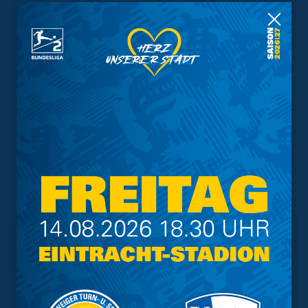
Der Landesligist ist aktuell Tabellenführer und damit
Aufstiegskandidat, spielte in den letzten beiden
Pflichtpartien allerdings jeweils nur Unentschieden. Die
Mannschaft um Trainer Niklas Bahr will sich derweil auf
die vier kommenden Partien vorbereiten, in denen es um
den Klassenerhalt geht: „Wir werden in der Partie durch
Spieler der U15 verstärkt, somit bleiben wir alle im
Spielrhythmus und können die Spielzeiten gut verteilen.
Den Endspurt in die Saison wollen wir mit einer guten
Leistung einleiten.“
Foto:
Torsten Utta
Interessant.
Meistgesuchte Themen
Trainingsplan