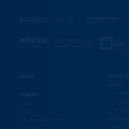
NEWS
TICKETS
Dauerkart
Auswärtsd
TEAMS
Vorverkau
Profis
Online-Ti
U23
Gruppena
Traditionsmannschaft
Löwen-Tic
eFootball