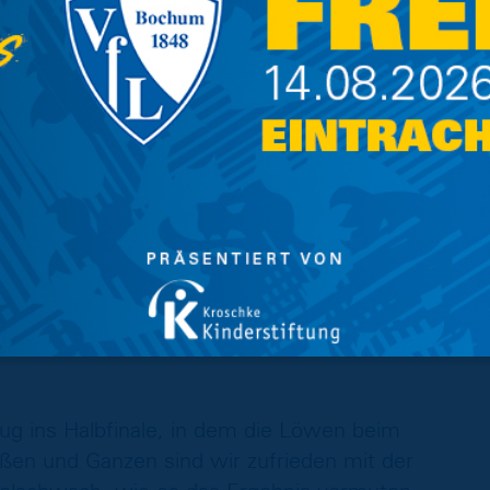
 Anschlusstreffer der Gäste, ließen sich in
 dem Halbzeitpfiff war es erneut Zouaoui, der
t 5:1 aus Sicht der U23.
 die Torjagd der Löwen fort, der die Vorlage
kamen auch die Gäste noch ein weiteres Mal
r Löwen bestraften die Volkmaroder mit dem
hlegen, der das Zuspiel von
raumgrenze geschickt zum 7:2 verwandelte.
dann nochmals Ebeling, der den Deckel auf die
anz die Flanke von Len Schneider über die
nzug ins Halbfinale, in dem die Löwen beim
en und Ganzen sind wir zufrieden mit der