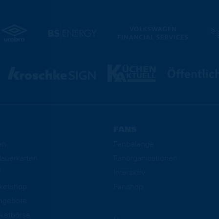
FANS
en
Fanbelange
auerkarten
Fanorganisationen
f
Interaktiv
cketshop
Fanshop
ngebote
ketbörse