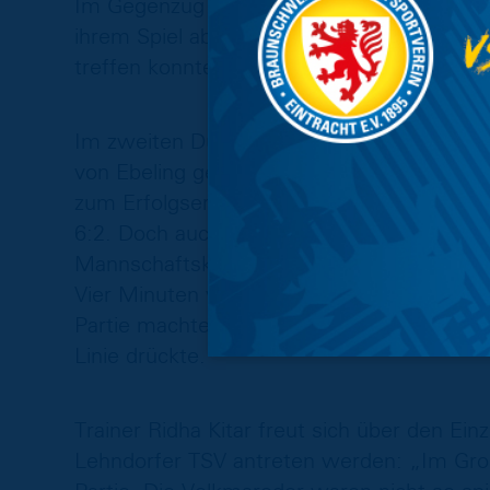
Im Gegenzug kassierten die Löwen zwar den
ihrem Spiel aber nicht irritieren. Noch vor
treffen konnte. Zur Halbzeit stand es dami
Im zweiten Durchgang setzte Linus Queißer
von Ebeling geschickt nutzte. Dann aber 
zum Erfolgserlebnis: Einen Ballverlust de
6:2. Doch auch diesmal konnte Zouaoui nac
Mannschaftskollege Queißer an der Straf
Vier Minuten vor dem Schlusspfiff war es 
Partie machte, nachdem er aus kurzer Dist
Linie drückte.
Trainer Ridha Kitar freut sich über den Ei
Lehndorfer TSV antreten werden: „Im Groß