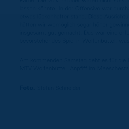
Partie. Die Volkmaroder waren nicht so s
lassen könnte. In der Offensive war durch
etwas lückenhafter stand. Diese Ausrichtu
hätten wir womöglich sogar höher gewinn
insgesamt gut gemacht. Das war eine erfo
bevorstehendes Spiel in Wolfenbüttel, was
Am kommenden Samstag geht es für die Löw
MTV Wolfenbüttel. Anpfiff im Meeschestad
Foto:
Stefan Schneider