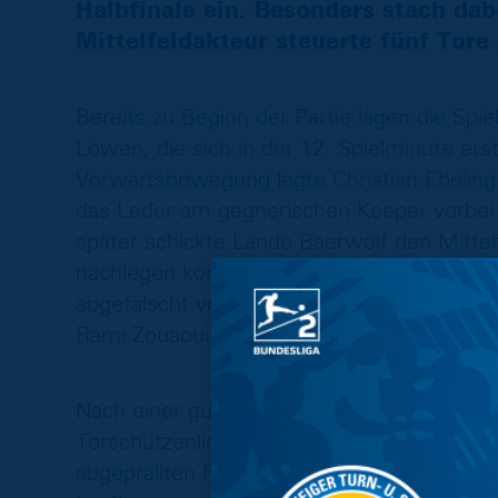
Halbfinale ein. Besonders stach dab
Mittelfeldakteur steuerte fünf Tore 
Bereits zu Beginn der Partie lagen die Spie
Löwen, die sich in der 12. Spielminute er
Vorwärtsbewegung legte Christian Ebeling
das Leder am gegnerischen Keeper vorbei 
später schickte Lando Baerwolf den Mittelf
nachlegen konnte. Beim dritten blau-gelb
abgefälscht vom gegnerischen Verteidiger 
Rami Zouaoui konnte bereits in der 21. Min
Nach einer guten halben Stunde Spielzeit k
Torschützenliste eintragen. Der Stürmer s
abgeprallten Fernschuss seines Mannschaft