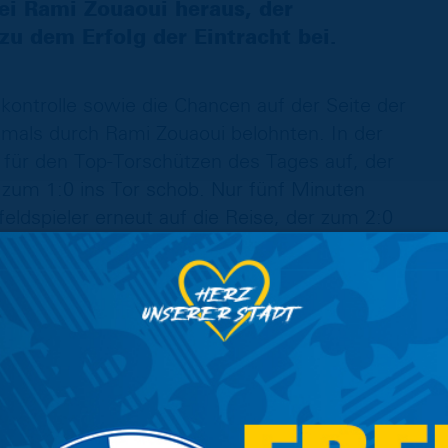
ei Rami Zouaoui heraus, der
zu dem Erfolg der Eintracht bei.
lkontrolle sowie die Chancen auf der Seite der
stmals durch Rami Zouaoui belohnten. In der
 für den Top-Torschützen des Tages auf, der
zum 1:0 ins Tor schob. Nur fünf Minuten
eldspieler erneut auf die Reise, der zum 2:0
en Tor war dann Maxim Root der Vorbereiter,
fand der Ball erneut seinen Weg ins Netz und
ute den Hattrick feiern.
onnte sich dann auch Ebeling in die
tand goldrichtig, um einen vom Keeper
skollegen Francis Mbassi ins Tor zu schieben.