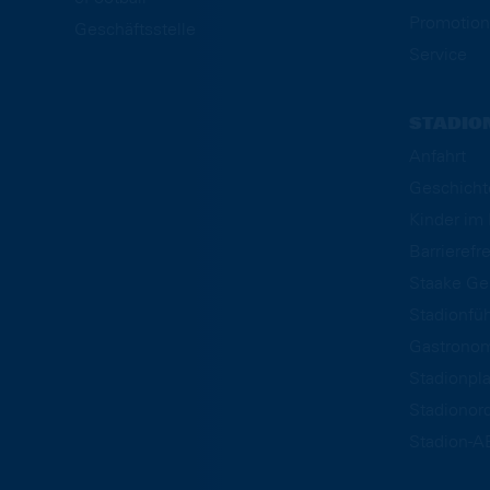
Promotion
Geschäftsstelle
Service
STADIO
Anfahrt
Geschicht
Kinder i
Barrierefre
Staake Ge
Stadionfü
Gastrono
Stadionpl
Stadionor
Stadion-A