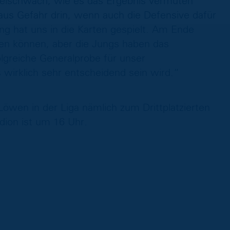
pielschwach, wie es das Ergebnis vermuten
aus Gefahr drin, wenn auch die Defensive dafür
ng hat uns in die Karten gespielt. Am Ende
en können, aber die Jungs haben das
lgreiche Generalprobe für unser
 wirklich sehr entscheidend sein wird.“
en in der Liga nämlich zum Drittplatzierten
ion ist um 16 Uhr.