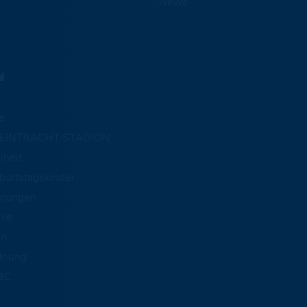
News
N
e
m EINTRACHT-STADION
iheit
burtstagskinder
hrungen
mie
an
dnung
BC